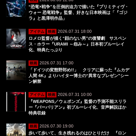
映画
“恐竜×戦争”を圧倒的迫力で描いた『プリミティヴ・
ウォー 恐竜戦争』監督、好きな日本映画は「『ゴジ
ラ』と黒澤明作品」
2026.07.31 18:00
アイテム
映画
ロメロ監督が描く“顔のない男”の復讐劇 サスペン
ス・ホラー『URAMI ～怨み～』日本初ブルーレイ
化、特典たっぷり
2026.07.31 17:00
映画
「ドイツの変態野郎め!!」 クリアに蘇った『ムカデ
人間 4K』よりハイター博士の“異常なプレゼン”シー
ン解禁
2026.07.31 10:00
アイテム
映画
『WEAPONS／ウェポンズ』監督の予測不能スリラ
ー『バーバリアン』初ブルーレイ化、音声解説ほか
特典収録
2026.07.30 19:00
映画
歩いて歩いて、生き残れるのはひとりだけ 『ロン