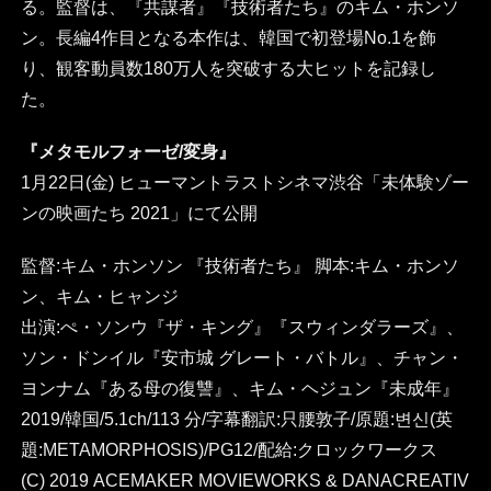
る。監督は、『共謀者』『技術者たち』のキム・ホンソ
ン。長編4作目となる本作は、韓国で初登場No.1を飾
り、観客動員数180万人を突破する大ヒットを記録し
た。
『メタモルフォーゼ/変身』
1月22日(金) ヒューマントラストシネマ渋谷「未体験ゾー
ンの映画たち 2021」にて公開
監督:キム・ホンソン 『技術者たち』 脚本:キム・ホンソ
ン、キム・ヒャンジ
出演:ぺ・ソンウ『ザ・キング』『スウィンダラーズ』、
ソン・ドンイル『安市城 グレート・バトル』、チャン・
ヨンナム『ある母の復讐』、キム・ヘジュン『未成年』
2019/韓国/5.1ch/113 分/字幕翻訳:只腰敦子/原題:변신(英
題:METAMORPHOSIS)/PG12/配給:クロックワークス
(C) 2019 ACEMAKER MOVIEWORKS & DANACREATIV