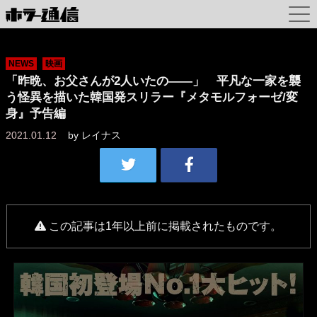
NEWS
映画
「昨晩、お父さんが2人いたの――」 平凡な一家を襲
う怪異を描いた韓国発スリラー『メタモルフォーゼ/変
身』予告編
2021.01.12
by
レイナス
この記事は1年以上前に掲載されたものです。