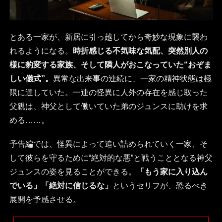
とある一家が、新居に引っ越してから奇妙な現象に襲わ
れるようになる。
時折感じる不気味な気配、突然別人の
様に豹変する家族、そして隣人がおこなっていた“おぞま
しい儀式”。
異常な出来事の連続に、一家の精神状態は極
限に達していた。一連の怪異に人外の存在を感じ取った
父親は、神父として働いていた弟のジュンスに助けを求
める……。
予告編では、怪異によって追い詰められていく一家、そ
して彼らを守るために“絶対的な悪”と戦うこととなる神父
ジュンスの姿を見ることができる。
「もう家に入り込ん
でいる」「絶対に信じるな」
というセリフが、恐るべき
展開を予感させる。