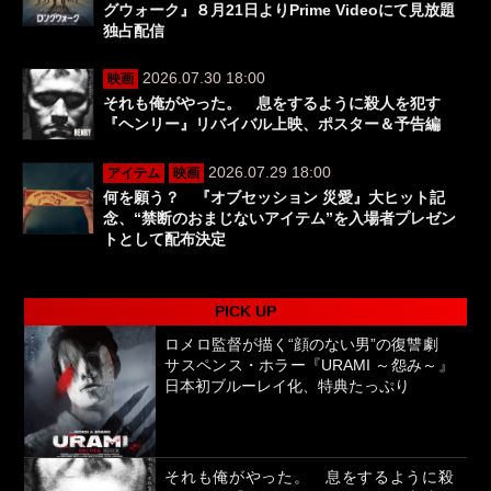
グウォーク』８月21日よりPrime Videoにて見放題
独占配信
2026.07.30 18:00
映画
それも俺がやった。 息をするように殺人を犯す
『ヘンリー』リバイバル上映、ポスター＆予告編
2026.07.29 18:00
アイテム
映画
何を願う？ 『オブセッション 災愛』大ヒット記
念、“禁断のおまじないアイテム”を入場者プレゼン
トとして配布決定
PICK UP
ロメロ監督が描く“顔のない男”の復讐劇
サスペンス・ホラー『URAMI ～怨み～』
日本初ブルーレイ化、特典たっぷり
それも俺がやった。 息をするように殺