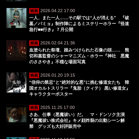
2026.04.22 17:00
映画
一人、また一人……その駅では“人が消える” 『破
墓／パミョ』制作陣によるミステリーホラー『怪速
急行■■行き』７月公開
2026.02.04 21:36
映画
血塗られた祭壇、踏みつけられた石像の頭…… 熊
切和嘉監督のシャーマニズム・ホラー『神社 悪魔
のささやき』不穏な場面写真
2026.01.20 19:15
映画
“信仰の禁忌”と“絶対的な悪”に挑む修道女たち 韓
国オカルトスリラー『鬼胎（クィテ） 黒い修道女』
キャラクターポスター
2025.11.25 17:00
映画
さあ、仕事（悪魔祓い）だ。 マ・ドンソク主演
『悪魔祓い株式会社』キメ顔炸裂の出動シーン解
禁 グッズも大好評販売中