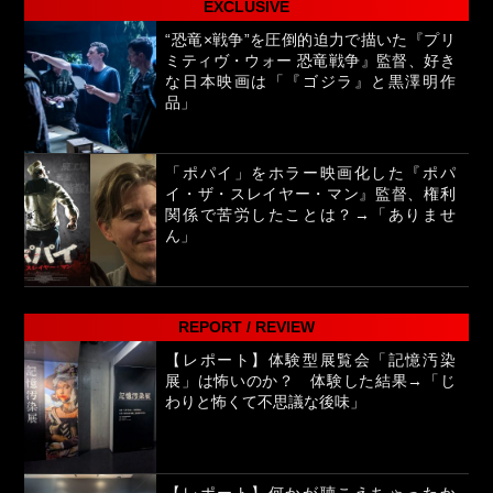
EXCLUSIVE
“恐竜×戦争”を圧倒的迫力で描いた『プリ
ミティヴ・ウォー 恐竜戦争』監督、好き
な日本映画は「『ゴジラ』と黒澤明作
品」
「ポパイ」をホラー映画化した『ポパ
イ・ザ・スレイヤー・マン』監督、権利
関係で苦労したことは？→「ありませ
ん」
REPORT / REVIEW
【レポート】体験型展覧会「記憶汚染
展」は怖いのか？ 体験した結果→「じ
わりと怖くて不思議な後味」