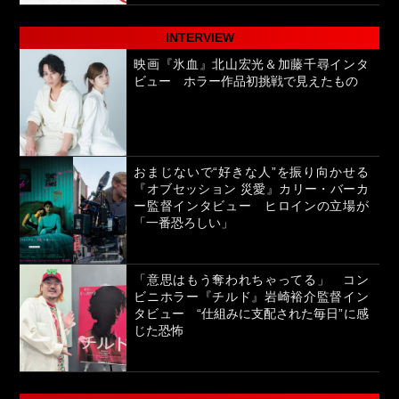
INTERVIEW
映画『氷血』北山宏光＆加藤千尋インタ
ビュー ホラー作品初挑戦で見えたもの
おまじないで“好きな人”を振り向かせる
『オブセッション 災愛』カリー・バーカ
ー監督インタビュー ヒロインの立場が
「一番恐ろしい」
「意思はもう奪われちゃってる」 コン
ビニホラー『チルド』岩崎裕介監督イン
タビュー “仕組みに支配された毎日”に感
じた恐怖