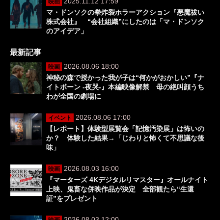
2025.11.12 17:59
映画
マ・ドンソクの拳炸裂ホラーアクション『悪魔祓い
株式会社』 “会社組織”にしたのは「マ・ドンソク
のアイデア」
最新記事
2026.08.06 18:00
映画
神秘の森で授かった我が子は“何かがおかしい”『ナ
イトボーン -夜哭-』本編映像解禁 母の絶叫顔うち
わが全国の劇場に
2026.08.06 17:00
イベント
【レポート】体験型展覧会「記憶汚染展」は怖いの
か？ 体験した結果→「じわりと怖くて不思議な後
味」
2026.08.03 16:00
映画
『マーターズ 4Kデジタルリマスター』オールナイト
上映、鬼畜な併映作品が決定 全部観たら“生還
証”をプレゼント
2026.08.03 12:00