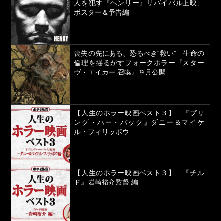
人を犯す『ヘンリー』リバイバル上映、
ポスター＆予告編
喪失の先にある、恐るべき“救い” 生命の
倫理を揺るがすフォークホラー『スター
ヴ・エイカー 召喚』９月公開
【人生のホラー映画ベスト３】 『ブリ
ング・ハー・バック』ダニー＆マイケ
ル・フィリッポウ
【人生のホラー映画ベスト３】 『チル
ド』岩崎裕介監督 編