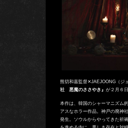
熊切和嘉監督✕JAEJOONG（
社 悪魔のささやき』
が２月６日
本作は、韓国のシャーマニズム
アスなホラー作品。神戸の廃神
発生。ソウルからやってきた祈祷
を進める内に、悪しき存在と対