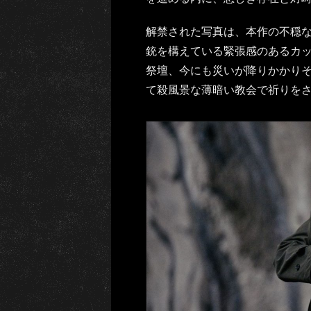
解禁された写真は、本作の不穏
銃を構えている緊張感のあるカ
祭壇、今にも災いが降りかかり
て殺風景な薄暗い教会で祈りを