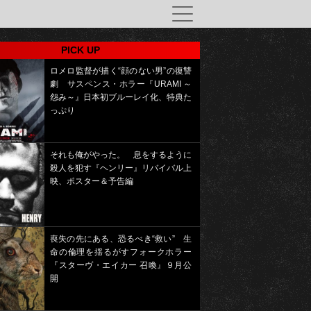
PICK UP
ロメロ監督が描く“顔のない男”の復讐
劇 サスペンス・ホラー『URAMI ～
怨み～』日本初ブルーレイ化、特典た
っぷり
それも俺がやった。 息をするように
殺人を犯す『ヘンリー』リバイバル上
映、ポスター＆予告編
喪失の先にある、恐るべき“救い” 生
命の倫理を揺るがすフォークホラー
『スターヴ・エイカー 召喚』９月公
開