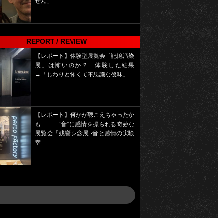
せん」
REPORT / REVIEW
【レポート】体験型展覧会「記憶汚染
展」は怖いのか？ 体験した結果
→「じわりと怖くて不思議な後味」
【レポート】何かが聴こえちゃったか
も…… “音”に感情を操られる奇妙な
展覧会「残響シ念展 -⾳と感情の実験
室-」