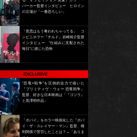
る『オブセッション 災愛』カリー・
バーカー監督インタビュー ヒロイン
の立場が「一番恐ろしい」
「意思はもう奪われちゃってる」 コ
ンビニホラー『チルド』岩崎裕介監督
インタビュー “仕組みに支配された
毎日”に感じた恐怖
EXCLUSIVE
“恐竜×戦争”を圧倒的迫力で描いた
『プリミティヴ・ウォー 恐竜戦争』
監督、好きな日本映画は「『ゴジラ』
と黒澤明作品」
「ポパイ」をホラー映画化した『ポパ
イ・ザ・スレイヤー・マン』監督、権
利関係で苦労したことは？→「ありま