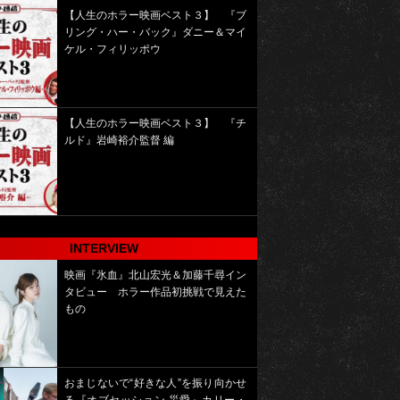
【人生のホラー映画ベスト３】 『ブ
リング・ハー・バック』ダニー＆マイ
ケル・フィリッポウ
【人生のホラー映画ベスト３】 『チ
ルド』岩崎裕介監督 編
INTERVIEW
映画『氷血』北山宏光＆加藤千尋イン
タビュー ホラー作品初挑戦で見えた
もの
おまじないで“好きな人”を振り向かせ