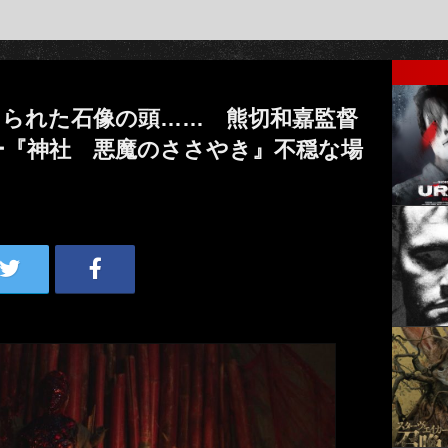
けられた石像の頭…… 熊切和嘉監督
ー『神社 悪魔のささやき』不穏な場