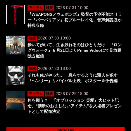
2026.07.31 10:00
アイテム
映画
『WEAPONS／ウェポンズ』監督の予測不能スリラ
ー『バーバリアン』初ブルーレイ化、音声解説ほか
特典収録
2026.07.30 19:00
映画
歩いて歩いて、生き残れるのはひとりだけ 『ロン
グウォーク』８月21日よりPrime Videoにて見放題
独占配信
2026.07.30 18:00
映画
それも俺がやった。 息をするように殺人を犯す
『ヘンリー』リバイバル上映、ポスター＆予告編
2026.07.29 18:00
アイテム
映画
何を願う？ 『オブセッション 災愛』大ヒット記
念、“禁断のおまじないアイテム”を入場者プレゼン
トとして配布決定
PICK UP