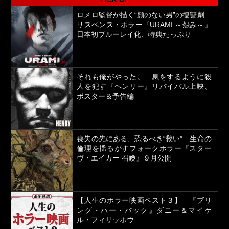
ロメロ監督が描く“顔のない男”の復讐劇
サスペンス・ホラー『URAMI ～怨み～』
日本初ブルーレイ化、特典たっぷり
それも俺がやった。 息をするように殺
人を犯す『ヘンリー』リバイバル上映、
ポスター＆予告編
喪失の先にある、恐るべき“救い” 生命の
倫理を揺るがすフォークホラー『スター
ヴ・エイカー 召喚』９月公開
【人生のホラー映画ベスト３】 『ブリ
ング・ハー・バック』ダニー＆マイケ
ル・フィリッポウ