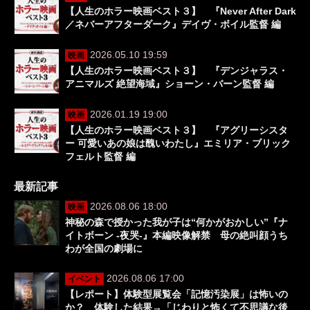
【人生のホラー映画ベスト３】 『Never After Dark
／ネバーアフターダーク』デイヴ・ボイル監督 編
2026.05.10 19:59
映画
【人生のホラー映画ベスト３】 『デンジャラス・
アニマルズ 絶望海域』ショーン・バーン監督 編
2026.01.19 19:00
映画
【人生のホラー映画ベスト３】 『アグリーシスタ
ー 可愛いあの娘は醜いわたし』エミリア・ブリック
フェルト監督 編
最新記事
2026.08.06 18:00
映画
神秘の森で授かった我が子は“何かがおかしい”『ナ
イトボーン -夜哭-』本編映像解禁 母の絶叫顔うち
わが全国の劇場に
2026.08.06 17:00
イベント
【レポート】体験型展覧会「記憶汚染展」は怖いの
か？ 体験した結果→「じわりと怖くて不思議な後