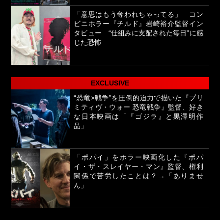
「意思はもう奪われちゃってる」 コン
ビニホラー『チルド』岩崎裕介監督イン
タビュー “仕組みに支配された毎日”に感
じた恐怖
EXCLUSIVE
“恐竜×戦争”を圧倒的迫力で描いた『プリ
ミティヴ・ウォー 恐竜戦争』監督、好き
な日本映画は「『ゴジラ』と黒澤明作
品」
「ポパイ」をホラー映画化した『ポパ
イ・ザ・スレイヤー・マン』監督、権利
関係で苦労したことは？→「ありませ
ん」