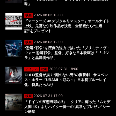
味」
2026.08.03 16:00
映画
『マーターズ 4Kデジタルリマスター』オールナイト
上映、鬼畜な併映作品が決定 全部観たら“生還
証”をプレゼント
2026.08.03 12:00
映画
“恐竜×戦争”を圧倒的迫力で描いた『プリミティヴ・
ウォー 恐竜戦争』監督、好きな日本映画は「『ゴジ
ラ』と黒澤明作品」
2026.07.31 18:00
アイテム
映画
ロメロ監督が描く“顔のない男”の復讐劇 サスペン
ス・ホラー『URAMI ～怨み～』日本初ブルーレイ
化、特典たっぷり
2026.07.31 17:00
映画
「ドイツの変態野郎め!!」 クリアに蘇った『ムカデ
人間 4K』よりハイター博士の“異常なプレゼン”シー
ン解禁