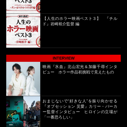
【人生のホラー映画ベスト３】 『チル
ド』岩崎裕介監督 編
INTERVIEW
映画『氷血』北山宏光＆加藤千尋インタ
ビュー ホラー作品初挑戦で見えたもの
おまじないで“好きな人”を振り向かせる
『オブセッション 災愛』カリー・バーカ
ー監督インタビュー ヒロインの立場が
「一番恐ろしい」