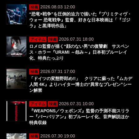
2026.08.03 12:00
映画
“恐竜×戦争”を圧倒的迫力で描いた『プリミティヴ・
ウォー 恐竜戦争』監督、好きな日本映画は「『ゴジ
ラ』と黒澤明作品」
2026.07.31 18:00
アイテム
映画
ロメロ監督が描く“顔のない男”の復讐劇 サスペン
ス・ホラー『URAMI ～怨み～』日本初ブルーレイ
化、特典たっぷり
2026.07.31 17:00
映画
「ドイツの変態野郎め!!」 クリアに蘇った『ムカデ
人間 4K』よりハイター博士の“異常なプレゼン”シー
ン解禁
2026.07.31 10:00
アイテム
映画
『WEAPONS／ウェポンズ』監督の予測不能スリラ
ー『バーバリアン』初ブルーレイ化、音声解説ほか
特典収録
2026.07.30 19:00
映画