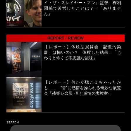
イ・ザ・スレイヤー・マン』監督、権利
関係で苦労したことは？→「ありませ
ん」
REPORT / REVIEW
【レポート】体験型展覧会「記憶汚染
展」は怖いのか？ 体験した結果→「じ
わりと怖くて不思議な後味」
【レポート】何かが聴こえちゃったか
も…… “音”に感情を操られる奇妙な展覧
会「残響シ念展 -⾳と感情の実験室-」
SEARCH