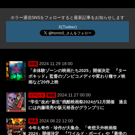
ホラー通信SNSをフォローすると最新記事をお知らせします
X(Twitter)
2024.11.29 18:00
映画
「未体験ゾーンの映画たち2025」開催決定 『ター
ボキッド』監督のゾンビコメディや変わり種サメ映
画など20作上映
2024.11.27 00:00
イベント
映画
“学生”改め“新生”残酷映画祭2024が12月開催 過去
には内藤瑛亮や阪元裕吾がグランプリに
2024.08.22 12:00
映画
今年も奇作・珍作が大集合、「奇想天外映画祭
2024」開催決定 『ワイルド・ボーイ』や『最後の