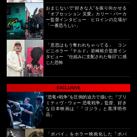
おまじないで“好きな人”を振り向かせる
『オブセッション 災愛』カリー・バーカ
ー監督インタビュー ヒロインの立場が
「一番恐ろしい」
「意思はもう奪われちゃってる」 コン
ビニホラー『チルド』岩崎裕介監督イン
タビュー “仕組みに支配された毎日”に感
じた恐怖
EXCLUSIVE
“恐竜×戦争”を圧倒的迫力で描いた『プリ
ミティヴ・ウォー 恐竜戦争』監督、好き
な日本映画は「『ゴジラ』と黒澤明作
品」
「ポパイ」をホラー映画化した『ポパ