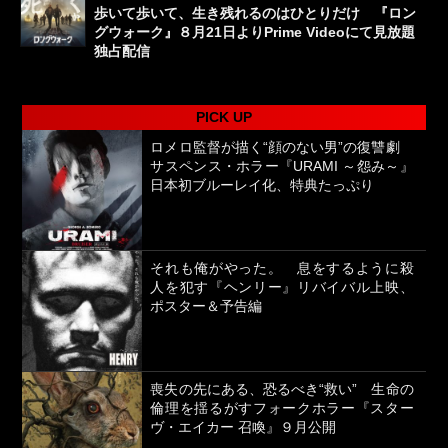
歩いて歩いて、生き残れるのはひとりだけ 『ロン
グウォーク』８月21日よりPrime Videoにて見放題
独占配信
PICK UP
ロメロ監督が描く“顔のない男”の復讐劇
サスペンス・ホラー『URAMI ～怨み～』
日本初ブルーレイ化、特典たっぷり
それも俺がやった。 息をするように殺
人を犯す『ヘンリー』リバイバル上映、
ポスター＆予告編
喪失の先にある、恐るべき“救い” 生命の
倫理を揺るがすフォークホラー『スター
ヴ・エイカー 召喚』９月公開