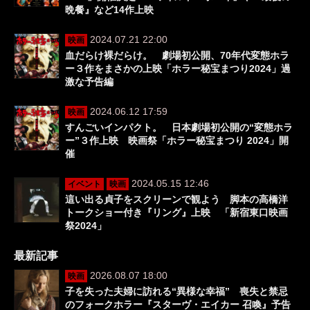
晩餐』など14作上映
2024.07.21 22:00
映画
血だらけ裸だらけ。 劇場初公開、70年代変態ホラ
ー３作をまさかの上映「ホラー秘宝まつり2024」過
激な予告編
2024.06.12 17:59
映画
すんごいインパクト。 日本劇場初公開の“変態ホラ
ー”３作上映 映画祭「ホラー秘宝まつり 2024」開
催
2024.05.15 12:46
イベント
映画
這い出る貞子をスクリーンで観よう 脚本の高橋洋
トークショー付き『リング』上映 「新宿東口映画
祭2024」
最新記事
2026.08.07 18:00
映画
子を失った夫婦に訪れる“異様な幸福” 喪失と禁忌
のフォークホラー『スターヴ・エイカー 召喚』予告