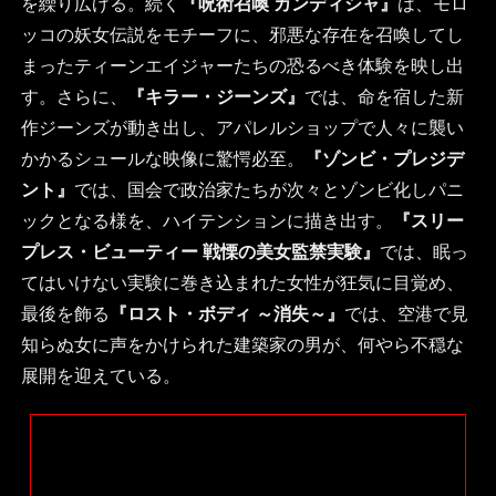
を繰り広げる。続く
『呪術召喚 カンディシャ』
は、モロ
ッコの妖女伝説をモチーフに、邪悪な存在を召喚してし
まったティーンエイジャーたちの恐るべき体験を映し出
す。さらに、
『キラー・ジーンズ』
では、命を宿した新
作ジーンズが動き出し、アパレルショップで人々に襲い
かかるシュールな映像に驚愕必至。
『ゾンビ・プレジデ
ント』
では、国会で政治家たちが次々とゾンビ化しパニ
ックとなる様を、ハイテンションに描き出す。
『スリー
プレス・ビューティー 戦慄の美女監禁実験』
では、眠っ
てはいけない実験に巻き込まれた女性が狂気に目覚め、
最後を飾る
『ロスト・ボディ ～消失～』
では、空港で見
知らぬ女に声をかけられた建築家の男が、何やら不穏な
展開を迎えている。