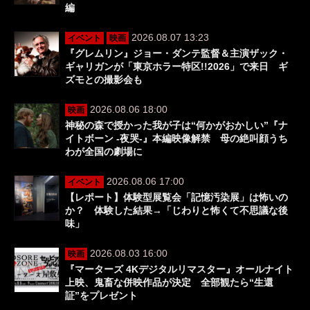
編
2026.08.07 13:23
イベント
映画
『グレムリン』ジョー・ダンテ監督＆主演ザック・
ギャリガンが「東京ホラー特区!!2026」で来日 ギ
ズモとの撮影会も
2026.08.06 18:00
映画
神秘の森で授かった我が子は“何かがおかしい”『ナ
イトボーン -夜哭-』本編映像解禁 母の絶叫顔うち
わが全国の劇場に
2026.08.06 17:00
イベント
【レポート】体験型展覧会「記憶汚染展」は怖いの
か？ 体験した結果→「じわりと怖くて不思議な後
味」
2026.08.03 16:00
映画
『マーターズ 4Kデジタルリマスター』オールナイト
上映、鬼畜な併映作品が決定 全部観たら“生還
証”をプレゼント