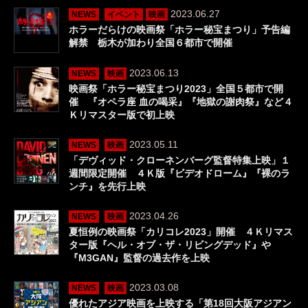
2023.06.27
NEWS
イベント
映画
ホラーだらけの映画祭「ホラー秘宝まつり」予告編
解禁 栃木が加わり全国６都市で開催
2023.06.13
NEWS
映画
映画祭「ホラー秘宝まつり2023」全国５都市で開
催 『オペラ座 血の喝采』『地獄の謝肉祭』など４
Ｋリマスター版で初上映
2023.05.11
NEWS
映画
「デヴィッド・クローネンバーグ監督特集上映」１
週間限定開催 ４Ｋ版『ビデオドローム』『裸のラ
ンチ』を先行上映
2023.04.26
NEWS
映画
夏恒例の映画祭「カリコレ2023」開催 ４Ｋリマス
ター版『ヘル・オブ・ザ・リビングデッド』や
『M3GAN』監督の過去作を上映
2023.03.08
NEWS
映画
優れたアジア映画を上映する「第18回大阪アジアン