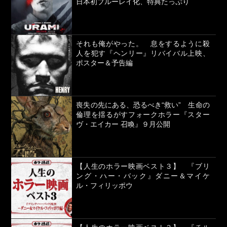
日本初ブルーレイ化、特典たっぷり
それも俺がやった。 息をするように殺
人を犯す『ヘンリー』リバイバル上映、
ポスター＆予告編
喪失の先にある、恐るべき“救い” 生命の
倫理を揺るがすフォークホラー『スター
ヴ・エイカー 召喚』９月公開
【人生のホラー映画ベスト３】 『ブリ
ング・ハー・バック』ダニー＆マイケ
ル・フィリッポウ