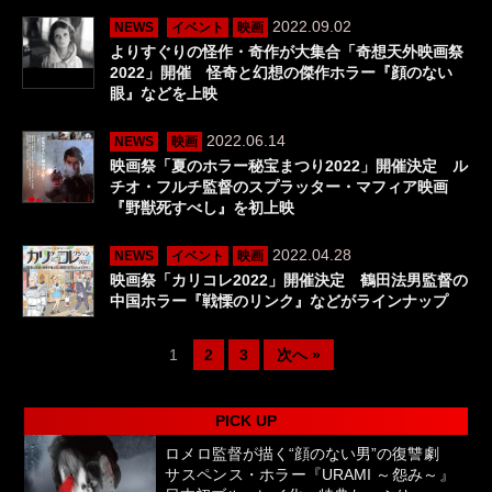
2022.09.02
NEWS
イベント
映画
よりすぐりの怪作・奇作が大集合「奇想天外映画祭
2022」開催 怪奇と幻想の傑作ホラー『顔のない
眼』などを上映
2022.06.14
NEWS
映画
映画祭「夏のホラー秘宝まつり2022」開催決定 ル
チオ・フルチ監督のスプラッター・マフィア映画
『野獣死すべし』を初上映
2022.04.28
NEWS
イベント
映画
映画祭「カリコレ2022」開催決定 鶴田法男監督の
中国ホラー『戦慄のリンク』などがラインナップ
1
2
3
次へ »
PICK UP
ロメロ監督が描く“顔のない男”の復讐劇
サスペンス・ホラー『URAMI ～怨み～』