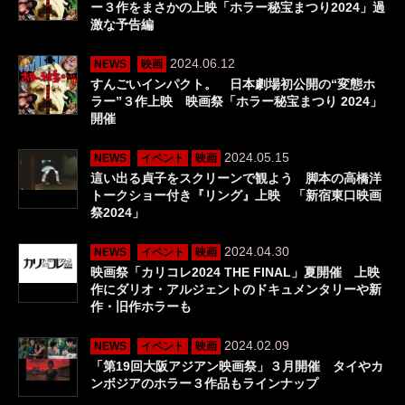
ー３作をまさかの上映「ホラー秘宝まつり2024」過
激な予告編
2024.06.12
NEWS
映画
すんごいインパクト。 日本劇場初公開の“変態ホ
ラー”３作上映 映画祭「ホラー秘宝まつり 2024」
開催
2024.05.15
NEWS
イベント
映画
這い出る貞子をスクリーンで観よう 脚本の高橋洋
トークショー付き『リング』上映 「新宿東口映画
祭2024」
2024.04.30
NEWS
イベント
映画
映画祭「カリコレ2024 THE FINAL」夏開催 上映
作にダリオ・アルジェントのドキュメンタリーや新
作・旧作ホラーも
2024.02.09
NEWS
イベント
映画
「第19回大阪アジアン映画祭」３月開催 タイやカ
ンボジアのホラー３作品もラインナップ