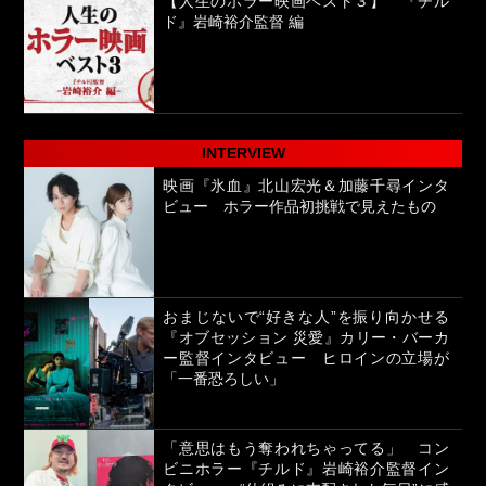
【人生のホラー映画ベスト３】 『チル
ド』岩崎裕介監督 編
INTERVIEW
映画『氷血』北山宏光＆加藤千尋インタ
ビュー ホラー作品初挑戦で見えたもの
おまじないで“好きな人”を振り向かせる
『オブセッション 災愛』カリー・バーカ
ー監督インタビュー ヒロインの立場が
「一番恐ろしい」
「意思はもう奪われちゃってる」 コン
ビニホラー『チルド』岩崎裕介監督イン