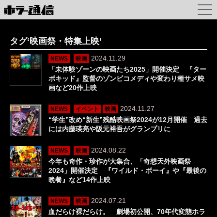
タグ‘映画祭・特集上映’
2024.11.29
NEWS
映画
「未体験ゾーンの映画たち2025」開催決定 『ター
ボキッド』監督のゾンビコメディや変わり種サメ映
画など20作上映
2024.11.27
NEWS
イベント
映画
“学生”改め“新生”残酷映画祭2024が12月開催 過去
には内藤瑛亮や阪元裕吾がグランプリに
2024.08.22
NEWS
映画
今年も奇作・珍作が大集合、「奇想天外映画祭
2024」開催決定 『ワイルド・ボーイ』や『最後の
晩餐』など14作上映
2024.07.21
NEWS
映画
血だらけ裸だらけ。 劇場初公開、70年代変態ホラ