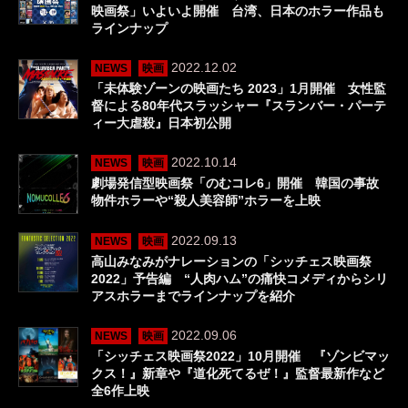
映画祭」いよいよ開催 台湾、日本のホラー作品も
ラインナップ
2022.12.02
NEWS
映画
「未体験ゾーンの映画たち 2023」1月開催 女性監
督による80年代スラッシャー『スランバー・パーテ
ィー大虐殺』日本初公開
2022.10.14
NEWS
映画
劇場発信型映画祭「のむコレ6」開催 韓国の事故
物件ホラーや“殺人美容師”ホラーを上映
2022.09.13
NEWS
映画
高山みなみがナレーションの「シッチェス映画祭
2022」予告編 “人肉ハム”の痛快コメディからシリ
アスホラーまでラインナップを紹介
2022.09.06
NEWS
映画
「シッチェス映画祭2022」10月開催 『ゾンビマッ
クス！』新章や『道化死てるぜ！』監督最新作など
全6作上映