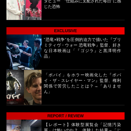
タビュー “仕組みに支配された毎日”に感
じた恐怖
EXCLUSIVE
“恐竜×戦争”を圧倒的迫力で描いた『プリ
ミティヴ・ウォー 恐竜戦争』監督、好き
な日本映画は「『ゴジラ』と黒澤明作
品」
「ポパイ」をホラー映画化した『ポパ
イ・ザ・スレイヤー・マン』監督、権利
関係で苦労したことは？→「ありませ
ん」
REPORT / REVIEW
【レポート】体験型展覧会「記憶汚染
展」は怖いのか？ 体験した結果→「じ