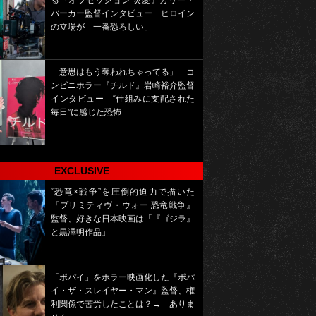
る『オブセッション 災愛』カリー・
バーカー監督インタビュー ヒロイン
の立場が「一番恐ろしい」
「意思はもう奪われちゃってる」 コ
ンビニホラー『チルド』岩崎裕介監督
インタビュー “仕組みに支配された
毎日”に感じた恐怖
EXCLUSIVE
“恐竜×戦争”を圧倒的迫力で描いた
『プリミティヴ・ウォー 恐竜戦争』
監督、好きな日本映画は「『ゴジラ』
と黒澤明作品」
「ポパイ」をホラー映画化した『ポパ
イ・ザ・スレイヤー・マン』監督、権
利関係で苦労したことは？→「ありま