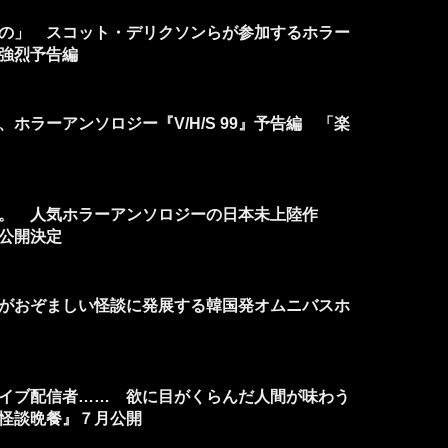
の」 スコット・デリクソンらが参加するホラー
5』強烈予告編
ホラーアンソロジー『V/H/S 99』予告編 「楽
。 人気ホラーアンソロジーの日本未上陸作
5』公開決定
がおぞましい怪談に発展する韓国発オムニバスホ
イブ配信者…… 欲に目がくらんだ人間が味わう
怪談晩餐』７月公開