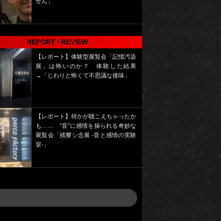
せん」
REPORT / REVIEW
【レポート】体験型展覧会「記憶汚染
展」は怖いのか？ 体験した結果
→「じわりと怖くて不思議な後味」
【レポート】何かが聴こえちゃったか
も…… “音”に感情を操られる奇妙な
展覧会「残響シ念展 -⾳と感情の実験
室-」