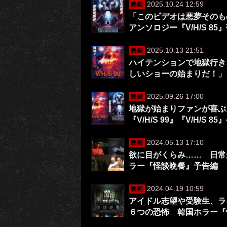
2025.10.24 12:59
映画
「このビデオは悪夢そのも
アンソロジー『V/H/S 8
2025.10.13 21:51
映画
ハイテンションで地獄行き、
しいショーの始まりだ！」
2025.09.26 17:00
映画
地獄が始まりファンが喜ぶ
『V/H/S 99』『V/H/S 8
2024.05.13 17:10
映画
欲に目がくらみ…… 日常
ラー『怪談晩餐』予告編
2024.04.19 10:59
映画
アイドル志望や受験生、ラ
６つの恐怖 韓国ホラー『