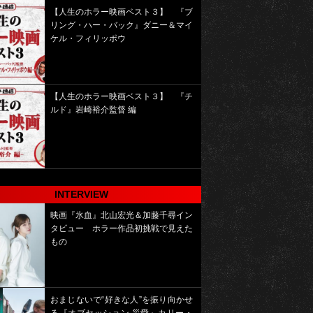
【人生のホラー映画ベスト３】 『ブ
リング・ハー・バック』ダニー＆マイ
ケル・フィリッポウ
【人生のホラー映画ベスト３】 『チ
ルド』岩崎裕介監督 編
INTERVIEW
映画『氷血』北山宏光＆加藤千尋イン
タビュー ホラー作品初挑戦で見えた
もの
おまじないで“好きな人”を振り向かせ