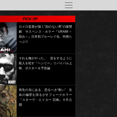
PICK UP
ロメロ監督が描く“顔のない男”の復讐
劇 サスペンス・ホラー『URAMI ～
怨み～』日本初ブルーレイ化、特典た
っぷり
それも俺がやった。 息をするように
殺人を犯す『ヘンリー』リバイバル上
映、ポスター＆予告編
喪失の先にある、恐るべき“救い” 生
命の倫理を揺るがすフォークホラー
『スターヴ・エイカー 召喚』９月公
開