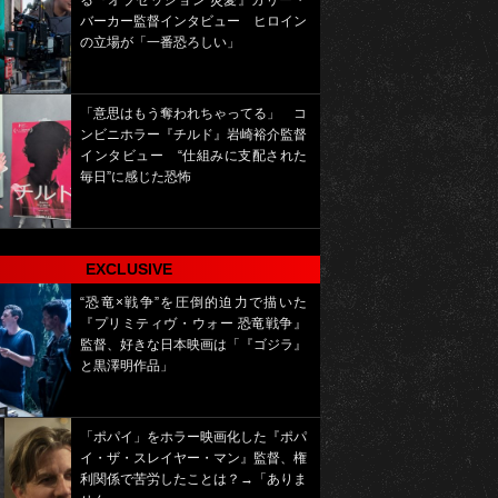
る『オブセッション 災愛』カリー・
バーカー監督インタビュー ヒロイン
の立場が「一番恐ろしい」
「意思はもう奪われちゃってる」 コ
ンビニホラー『チルド』岩崎裕介監督
インタビュー “仕組みに支配された
毎日”に感じた恐怖
EXCLUSIVE
“恐竜×戦争”を圧倒的迫力で描いた
『プリミティヴ・ウォー 恐竜戦争』
監督、好きな日本映画は「『ゴジラ』
と黒澤明作品」
「ポパイ」をホラー映画化した『ポパ
イ・ザ・スレイヤー・マン』監督、権
利関係で苦労したことは？→「ありま