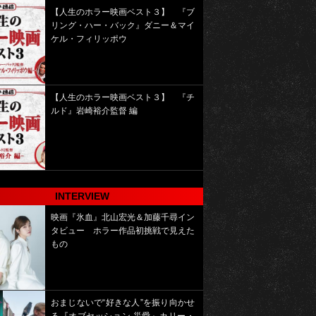
【人生のホラー映画ベスト３】 『ブ
リング・ハー・バック』ダニー＆マイ
ケル・フィリッポウ
【人生のホラー映画ベスト３】 『チ
ルド』岩崎裕介監督 編
INTERVIEW
映画『氷血』北山宏光＆加藤千尋イン
タビュー ホラー作品初挑戦で見えた
もの
おまじないで“好きな人”を振り向かせ