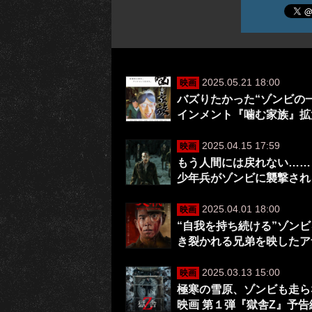
2025.05.21 18:00
映画
バズりたかった“ゾンビの
インメント『噛む家族』拡
2025.04.15 17:59
映画
もう人間には戻れない……
少年兵がゾンビに襲撃され
2025.04.01 18:00
映画
“自我を持ち続ける”ゾン
き裂かれる兄弟を映したア
2025.03.13 15:00
映画
極寒の雪原、ゾンビも走ら
映画 第１弾『獄舎Z』予告