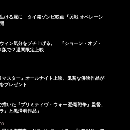
”生ける屍に タイ発ゾンビ映画『哭戦 オペレーシ
開
ウィン気分をブチ上げる。 『ショーン・オブ・
4K版で２週間限定上映
ルリマスター』オールナイト上映、鬼畜な併映作品が
”をプレゼント
力で描いた『プリミティヴ・ウォー 恐竜戦争』監督、
ラ』と黒澤明作品」
00