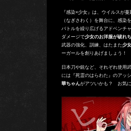
『感染×少女』は、ウイルスが蔓
（なぎさわく）を舞台に、感染
バトルを繰り広げるアドベンチャ
ダメージで
少女のお洋服が破れ
武器の強化、訓練、はたまた
少
ーガールを創りあげましょう！
日本刀や銃など、それぞれ使用
には『死霊のはらわた』のアッ
華ちゃん
がアツいかも？ お気