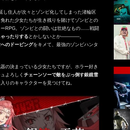
延し住人が次々とゾンビ化してしまった渚輪区
を免れた少女たちが生き残りを賭けてゾンビとの
ーRPG。ゾンビとの闘いは壮絶なもの……戦闘
ちゃったりする
とかしないとか――――。
女へのドーピング
をキメて、最強のゾンビハンタ
武器の決まっている少女たちですが、ホラー好き
シュよろしく
チェーンソーで敵をぶっ倒す銀鏡雪
に入りのキャラクターを見つけてね。