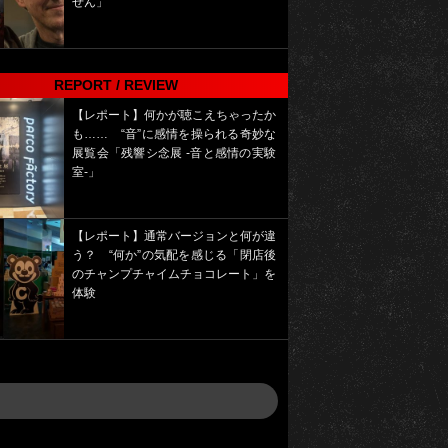
せん」
REPORT / REVIEW
【レポート】何かが聴こえちゃったか
も…… “音”に感情を操られる奇妙な
展覧会「残響シ念展 -⾳と感情の実験
室-」
【レポート】通常バージョンと何が違
う？ “何か”の気配を感じる「閉店後
のチャンプチャイムチョコレート」を
体験