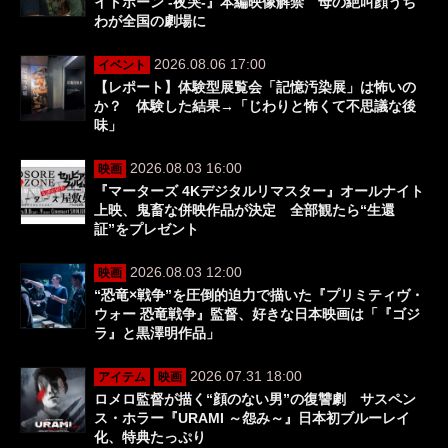
イトボーン -夜哭-』本編映像解禁 母の絶叫顔うち
わが全国の劇場に
2026.08.06 17:00
イベント
【レポート】体験型展覧会「記憶汚染展」は怖いの
か？ 体験した結果→「じわりと怖くて不思議な後
味」
2026.08.03 16:00
映画
『マーターズ 4Kデジタルリマスター』オールナイト
上映、鬼畜な併映作品が決定 全部観たら“生還
証”をプレゼント
2026.08.03 12:00
映画
“恐竜×戦争”を圧倒的迫力で描いた『プリミティヴ・
ウォー 恐竜戦争』監督、好きな日本映画は「『ゴジ
ラ』と黒澤明作品」
2026.07.31 18:00
アイテム
映画
ロメロ監督が描く“顔のない男”の復讐劇 サスペン
ス・ホラー『URAMI ～怨み～』日本初ブルーレイ
化、特典たっぷり