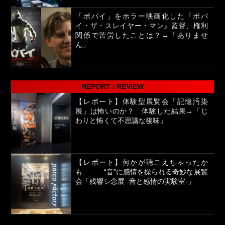
「ポパイ」をホラー映画化した『ポパ
イ・ザ・スレイヤー・マン』監督、権利
関係で苦労したことは？→「ありませ
ん」
REPORT / REVIEW
【レポート】体験型展覧会「記憶汚染
展」は怖いのか？ 体験した結果→「じ
わりと怖くて不思議な後味」
【レポート】何かが聴こえちゃったか
も…… “音”に感情を操られる奇妙な展覧
会「残響シ念展 -⾳と感情の実験室-」