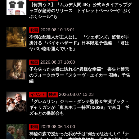
【何買う？】『ムカデ人間 4K』公式＆タイアップグ
ッズが怒涛のリリース トイレットペーパーや“ぷく
ぷくシール”も
2026.08.10 15:01
映画
不憫な配達人が主人公に 『ウェポンズ』監督が手
掛ける『バイオハザード』日本限定予告編 「君は
ヤバい物を運んでいる」
2026.08.07 18:00
映画
子を失った夫婦に訪れる“異様な幸福” 喪失と禁忌
のフォークホラー『スターヴ・エイカー 召喚』予告
編
2026.08.07 13:23
イベント
映画
『グレムリン』ジョー・ダンテ監督＆主演ザック・
ギャリガンが「東京ホラー特区!!2026」で来日 ギ
ズモとの撮影会も
2026.08.06 18:00
映画
神秘の森で授かった我が子は“何かがおかしい”『ナ