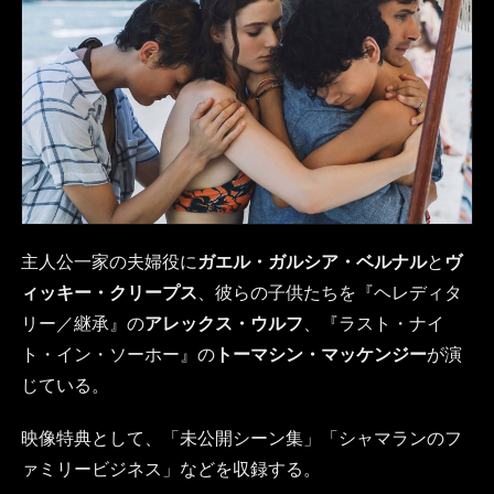
主人公一家の夫婦役に
ガエル・ガルシア・ベルナル
と
ヴ
ィッキー・クリープス
、彼らの子供たちを『ヘレディタ
リー／継承』の
アレックス・ウルフ
、『ラスト・ナイ
ト・イン・ソーホー』の
トーマシン・マッケンジー
が演
じている。
映像特典として、「未公開シーン集」「シャマランのフ
ァミリービジネス」などを収録する。