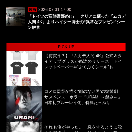
2026.07.31 17:00
映画
「ドイツの変態野郎め!!」 クリアに蘇った『ムカデ
人間 4K』よりハイター博士の“異常なプレゼン”シー
ン解禁
PICK UP
【何買う？】『ムカデ人間 4K』公式＆タ
イアップグッズが怒涛のリリース トイ
レットペーパーや“ぷくぷくシール”も
ロメロ監督が描く“顔のない男”の復讐劇
サスペンス・ホラー『URAMI ～怨み～』
日本初ブルーレイ化、特典たっぷり
それも俺がやった。 息をするように殺