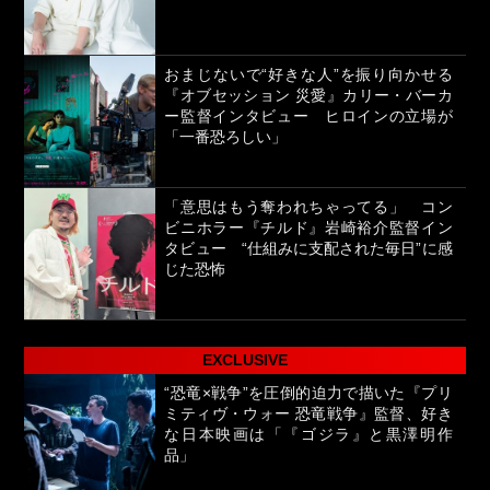
おまじないで“好きな人”を振り向かせる
『オブセッション 災愛』カリー・バーカ
ー監督インタビュー ヒロインの立場が
「一番恐ろしい」
「意思はもう奪われちゃってる」 コン
ビニホラー『チルド』岩崎裕介監督イン
タビュー “仕組みに支配された毎日”に感
じた恐怖
EXCLUSIVE
“恐竜×戦争”を圧倒的迫力で描いた『プリ
ミティヴ・ウォー 恐竜戦争』監督、好き
な日本映画は「『ゴジラ』と黒澤明作
品」