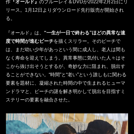
作
『オールド』
のブルーレイ＆DVDが2022年2月2日にリ
リース。1月12日よりダウンロード先行販売が開始され
る。
『オールド』は、
“一生が一日で終わる”ほどの異常な速
度で時間が進むビーチ
を描くスリラー。そのビーチで
は、まだ幼い少年があっという間に成人し、老人は間も
なく寿命を迎えてしまう。異常事態に気付いた人々はそ
こから抜け出そうとするが、奇妙な力に阻まれ、脱出す
ることができない。“時間”と“老い”という誰しもに関わる
要素を題材に、凝縮された時間の中で生まれるヒューマ
ンドラマと、ビーチの謎を解き明かして脱出を目指すミ
ステリーの要素を融合させた。