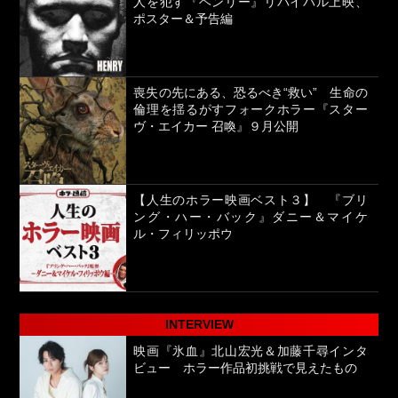
人を犯す『ヘンリー』リバイバル上映、
ポスター＆予告編
喪失の先にある、恐るべき“救い” 生命の
倫理を揺るがすフォークホラー『スター
ヴ・エイカー 召喚』９月公開
【人生のホラー映画ベスト３】 『ブリ
ング・ハー・バック』ダニー＆マイケ
ル・フィリッポウ
INTERVIEW
映画『氷血』北山宏光＆加藤千尋インタ
ビュー ホラー作品初挑戦で見えたもの