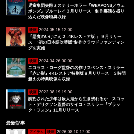
児童集団失踪ミステリーホラー『WEAPONS／ウェ
ポンズ』ブルーレイ３月リリース 制作裏話を盛り
込んだ映像特典収録
2024.05.15 12:00
映画
『悪魔のいけにえ２ ‐4Kレストア版‐』９月リリー
ス “初の日本語吹替版”制作クラウドファンディン
グを実施
2024.04.26 00:00
映画
ニコラス・ローグ監督の名作サスペンス・スリラー
『赤い影』4Kレストア特別版８月リリース ３時間
超えの特典映像を収録
2022.08.19 19:00
映画
誘拐された少年は殺人鬼から生き残れるか スコッ
ト・デリクソン監督のサイコ・スリラー『ブラッ
ク・フォン』11月リリース
最新記事
2026.08.10 17:00
アイテム
映画