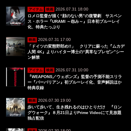
2026.07.31 18:00
アイテム
映画
ロメロ監督が描く“顔のない男”の復讐劇 サスペン
ス・ホラー『URAMI ～怨み～』日本初ブルーレイ
化、特典たっぷり
2026.07.31 17:00
映画
「ドイツの変態野郎め!!」 クリアに蘇った『ムカデ
人間 4K』よりハイター博士の“異常なプレゼン”シー
ン解禁
2026.07.31 10:00
アイテム
映画
『WEAPONS／ウェポンズ』監督の予測不能スリラ
ー『バーバリアン』初ブルーレイ化、音声解説ほか
特典収録
2026.07.30 19:00
映画
歩いて歩いて、生き残れるのはひとりだけ 『ロン
グウォーク』８月21日よりPrime Videoにて見放題
独占配信
2026.07.30 18:00
映画