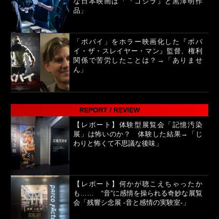
な日本映画は「『ゴジラ』と黒澤明作
品」
「ポパイ」をホラー映画化した『ポパ
イ・ザ・スレイヤー・マン』監督、権利
関係で苦労したことは？→「ありませ
ん」
REPORT / REVIEW
【レポート】体験型展覧会「記憶汚染
展」は怖いのか？ 体験した結果→「じ
わりと怖くて不思議な後味」
【レポート】何かが聴こえちゃったか
も…… “音”に感情を操られる奇妙な展覧
会「残響シ念展 -⾳と感情の実験室-」