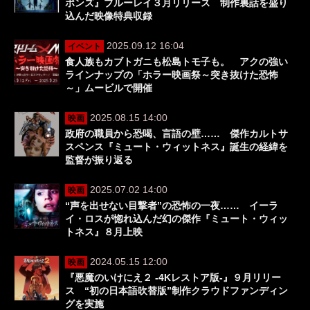
ポンズ』ブルーレイ３月リリース 制作裏話を盛り
込んだ映像特典収録
2025.09.12 16:04
イベント
食人族もカブトガニも松島トモ子も。 アクの強い
ラインナップの「ホラー映画祭～突き抜けた恐怖
～」ムービルで開催
2025.08.15 14:00
映画
政府の職員から恐喝、言語の壁…… 傑作カルトサ
スペンス『ミュート・ウィットネス』誕生の経緯を
監督が振り返る
2025.07.02 14:00
映画
“声を出せない目撃者”の恐怖の一夜…… イーラ
イ・ロスが惚れ込んだ幻の傑作『ミュート・ウィッ
トネス』８月上映
2024.05.15 12:00
映画
『悪魔のいけにえ２ ‐4Kレストア版‐』９月リリー
ス “初の日本語吹替版”制作クラウドファンディン
グを実施