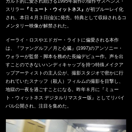
カルト的に愛され続ける1995年製作の傑作サスペンス・
スリラー
『ミュート・ウィットネス』
が初ブルーレイ化
され、本日４月３日(金)に発売。特典として収録されるコ
メンタリー映像が解禁された。
イーライ・ロスやエドガー・ライトに偏愛される本作
は、『ファングルフ／月と心臓』(1997)のアンソニー・
ウォラーが監督・脚本を務めた長編デビュー作。声を出
すことのできないハンディキャップを持つ特殊メイクア
ップアーティストの主人公が、撮影スタジオで密かに行
われていたスナッフ（殺人）フィルムの撮影を目撃し、
地獄の一夜を過ごすことになる。昨年８月に『ミュー
ト・ウィットネス デジタルリマスター版』としてリバイ
バル公開され、注目を集めた。