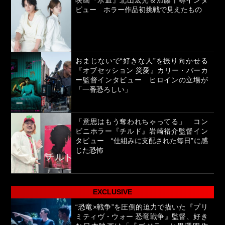
ビュー ホラー作品初挑戦で見えたもの
おまじないで“好きな人”を振り向かせる
『オブセッション 災愛』カリー・バーカ
ー監督インタビュー ヒロインの立場が
「一番恐ろしい」
「意思はもう奪われちゃってる」 コン
ビニホラー『チルド』岩崎裕介監督イン
タビュー “仕組みに支配された毎日”に感
じた恐怖
EXCLUSIVE
“恐竜×戦争”を圧倒的迫力で描いた『プリ
ミティヴ・ウォー 恐竜戦争』監督、好き