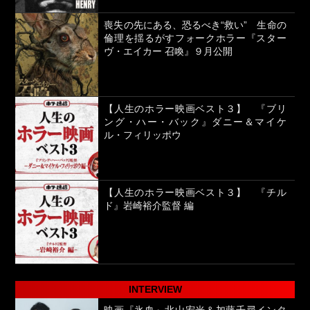
喪失の先にある、恐るべき“救い” 生命の
倫理を揺るがすフォークホラー『スター
ヴ・エイカー 召喚』９月公開
【人生のホラー映画ベスト３】 『ブリ
ング・ハー・バック』ダニー＆マイケ
ル・フィリッポウ
【人生のホラー映画ベスト３】 『チル
ド』岩崎裕介監督 編
INTERVIEW
映画『氷血』北山宏光＆加藤千尋インタ