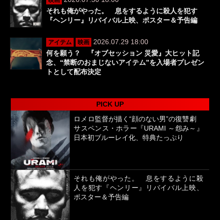
それも俺がやった。 息をするように殺人を犯す
『ヘンリー』リバイバル上映、ポスター＆予告編
2026.07.29 18:00
アイテム
映画
何を願う？ 『オブセッション 災愛』大ヒット記
念、“禁断のおまじないアイテム”を入場者プレゼン
トとして配布決定
PICK UP
ロメロ監督が描く“顔のない男”の復讐劇
サスペンス・ホラー『URAMI ～怨み～』
日本初ブルーレイ化、特典たっぷり
それも俺がやった。 息をするように殺
人を犯す『ヘンリー』リバイバル上映、
ポスター＆予告編