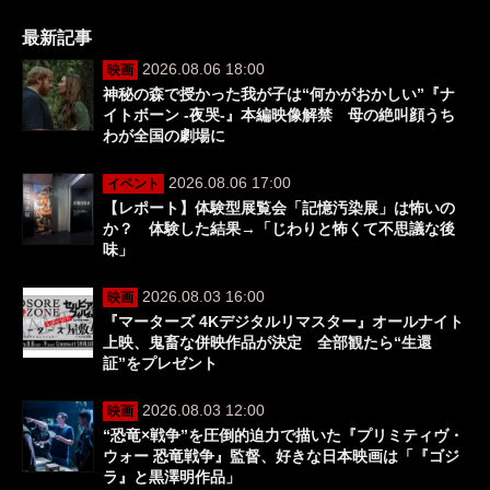
最新記事
2026.08.06 18:00
映画
神秘の森で授かった我が子は“何かがおかしい”『ナ
イトボーン -夜哭-』本編映像解禁 母の絶叫顔うち
わが全国の劇場に
2026.08.06 17:00
イベント
【レポート】体験型展覧会「記憶汚染展」は怖いの
か？ 体験した結果→「じわりと怖くて不思議な後
味」
2026.08.03 16:00
映画
『マーターズ 4Kデジタルリマスター』オールナイト
上映、鬼畜な併映作品が決定 全部観たら“生還
証”をプレゼント
2026.08.03 12:00
映画
“恐竜×戦争”を圧倒的迫力で描いた『プリミティヴ・
ウォー 恐竜戦争』監督、好きな日本映画は「『ゴジ
ラ』と黒澤明作品」