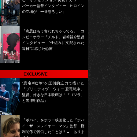
る『オブセッション 災愛』カリー・
バーカー監督インタビュー ヒロイン
の立場が「一番恐ろしい」
「意思はもう奪われちゃってる」 コ
ンビニホラー『チルド』岩崎裕介監督
インタビュー “仕組みに支配された
毎日”に感じた恐怖
EXCLUSIVE
“恐竜×戦争”を圧倒的迫力で描いた
『プリミティヴ・ウォー 恐竜戦争』
監督、好きな日本映画は「『ゴジラ』
と黒澤明作品」
「ポパイ」をホラー映画化した『ポパ
イ・ザ・スレイヤー・マン』監督、権
利関係で苦労したことは？→「ありま