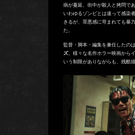
病が蔓延、街中が殺人と拷問で
いわゆるゾンビとは違って感染
きるが、罪悪感に苛まれても暴
た。
監督・脚本・編集を兼任したの
ズ
。様々な名作ホラー映画から
いう制限がありながらも、残酷