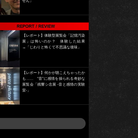
せん」
REPORT / REVIEW
【レポート】体験型展覧会「記憶汚染
展」は怖いのか？ 体験した結果
→「じわりと怖くて不思議な後味」
【レポート】何かが聴こえちゃったか
も…… “音”に感情を操られる奇妙な
展覧会「残響シ念展 -⾳と感情の実験
室-」