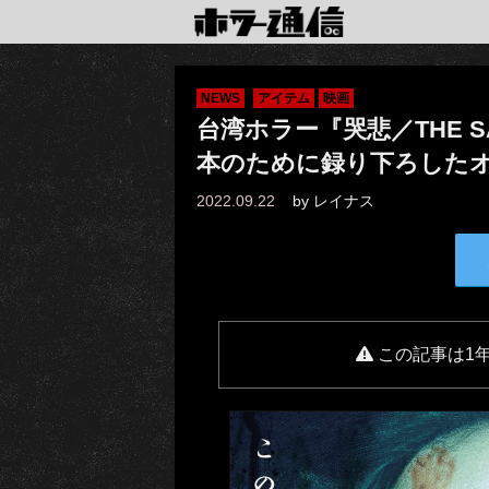
NEWS
アイテム
映画
台湾ホラー『哭悲／THE SA
本のために録り下ろした
2022.09.22
by
レイナス
この記事は1