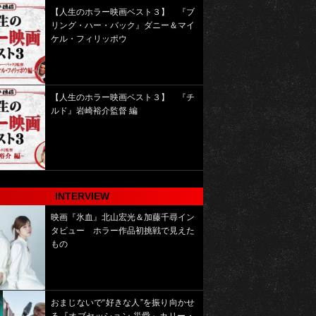
【人生のホラー映画ベスト３】 『ブ
リング・ハー・バック』ダニー＆マイ
ケル・フィリッポウ
【人生のホラー映画ベスト３】 『チ
ルド』岩崎裕介監督 編
INTERVIEW
映画『氷血』北山宏光＆加藤千尋イン
タビュー ホラー作品初挑戦で見えた
もの
おまじないで“好きな人”を振り向かせ