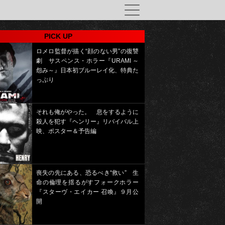
PICK UP
ロメロ監督が描く“顔のない男”の復讐
劇 サスペンス・ホラー『URAMI ～
怨み～』日本初ブルーレイ化、特典た
っぷり
それも俺がやった。 息をするように
殺人を犯す『ヘンリー』リバイバル上
映、ポスター＆予告編
喪失の先にある、恐るべき“救い” 生
命の倫理を揺るがすフォークホラー
『スターヴ・エイカー 召喚』９月公
開