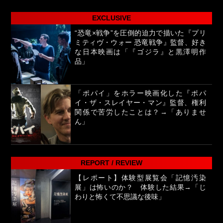
EXCLUSIVE
“恐竜×戦争”を圧倒的迫力で描いた『プリ
ミティヴ・ウォー 恐竜戦争』監督、好き
な日本映画は「『ゴジラ』と黒澤明作
品」
「ポパイ」をホラー映画化した『ポパ
イ・ザ・スレイヤー・マン』監督、権利
関係で苦労したことは？→「ありませ
ん」
REPORT / REVIEW
【レポート】体験型展覧会「記憶汚染
展」は怖いのか？ 体験した結果→「じ
わりと怖くて不思議な後味」