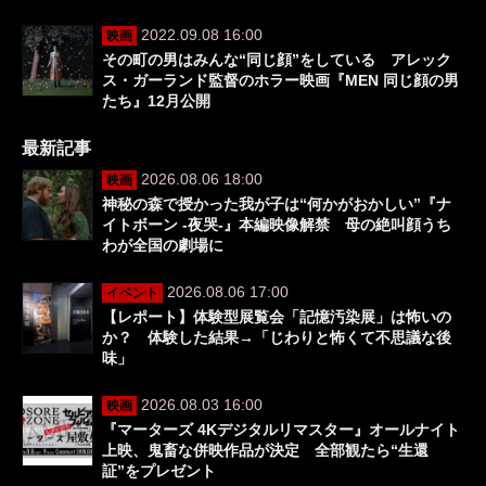
2022.09.08 16:00
映画
その町の男はみんな“同じ顔”をしている アレック
ス・ガーランド監督のホラー映画『MEN 同じ顔の男
たち』12月公開
最新記事
2026.08.06 18:00
映画
神秘の森で授かった我が子は“何かがおかしい”『ナ
イトボーン -夜哭-』本編映像解禁 母の絶叫顔うち
わが全国の劇場に
2026.08.06 17:00
イベント
【レポート】体験型展覧会「記憶汚染展」は怖いの
か？ 体験した結果→「じわりと怖くて不思議な後
味」
2026.08.03 16:00
映画
『マーターズ 4Kデジタルリマスター』オールナイト
上映、鬼畜な併映作品が決定 全部観たら“生還
証”をプレゼント