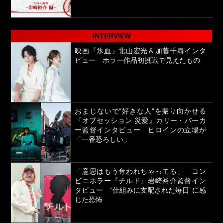
INTERVIEW
映画『氷血』北山宏光＆加藤千尋インタ
ビュー ホラー作品初挑戦で見えたもの
おまじないで“好きな人”を振り向かせる
『オブセッション 災愛』カリー・バーカ
ー監督インタビュー ヒロインの立場が
「一番恐ろしい」
「意思はもう奪われちゃってる」 コン
ビニホラー『チルド』岩崎裕介監督イン
タビュー “仕組みに支配された毎日”に感
じた恐怖