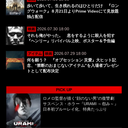
歩いて歩いて、生き残れるのはひとりだけ 『ロン
グウォーク』８月21日よりPrime Videoにて見放題
独占配信
2026.07.30 18:00
映画
それも俺がやった。 息をするように殺人を犯す
『ヘンリー』リバイバル上映、ポスター＆予告編
2026.07.29 18:00
アイテム
映画
何を願う？ 『オブセッション 災愛』大ヒット記
念、“禁断のおまじないアイテム”を入場者プレゼン
トとして配布決定
PICK UP
ロメロ監督が描く“顔のない男”の復讐劇
サスペンス・ホラー『URAMI ～怨み～』
日本初ブルーレイ化、特典たっぷり