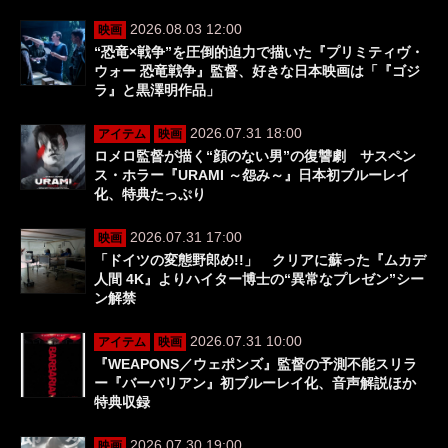
2026.08.03 12:00
映画
“恐竜×戦争”を圧倒的迫力で描いた『プリミティヴ・
ウォー 恐竜戦争』監督、好きな日本映画は「『ゴジ
ラ』と黒澤明作品」
2026.07.31 18:00
アイテム
映画
ロメロ監督が描く“顔のない男”の復讐劇 サスペン
ス・ホラー『URAMI ～怨み～』日本初ブルーレイ
化、特典たっぷり
2026.07.31 17:00
映画
「ドイツの変態野郎め!!」 クリアに蘇った『ムカデ
人間 4K』よりハイター博士の“異常なプレゼン”シー
ン解禁
2026.07.31 10:00
アイテム
映画
『WEAPONS／ウェポンズ』監督の予測不能スリラ
ー『バーバリアン』初ブルーレイ化、音声解説ほか
特典収録
2026.07.30 19:00
映画