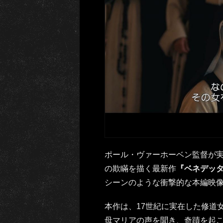
ポール・ヴァーホーベン監督が
の欺瞞を描く最新作
『ベネデッ
シーンのような衝撃的な本編映
本作は、17世紀に実在した修道
母マリアの声を聞き、奇蹟を起