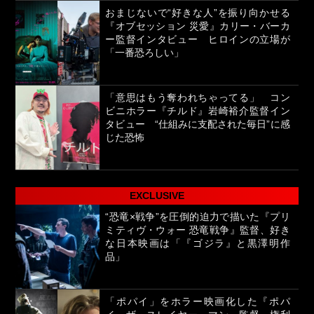
おまじないで“好きな人”を振り向かせる
『オブセッション 災愛』カリー・バーカ
ー監督インタビュー ヒロインの立場が
「一番恐ろしい」
「意思はもう奪われちゃってる」 コン
ビニホラー『チルド』岩崎裕介監督イン
タビュー “仕組みに支配された毎日”に感
じた恐怖
EXCLUSIVE
“恐竜×戦争”を圧倒的迫力で描いた『プリ
ミティヴ・ウォー 恐竜戦争』監督、好き
な日本映画は「『ゴジラ』と黒澤明作
品」
「ポパイ」をホラー映画化した『ポパ