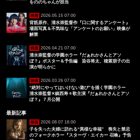
をののちゃんが担当
2026.05.15 07:00
映画
背筋原作、清水崇監督作『口に関するアンケート』
場面写真＆不気味な「アンケートのお願い」映像が
解禁
2026.04.21 07:00
映画
清水崇監督の学園ホラー『だぁれかさんとアソ
ぼ？』ポスター＆予告編 染谷将太、穂紫朋子の出
演が明らかに
2026.03.26 07:00
映画
“絶対にやってはいけない遊び”を描く学園ホラー
清水崇監督✕鎮西寿々歌主演『だぁれかさんとアソ
ぼ？』７月公開
最新記事
2026.08.07 18:00
映画
子を失った夫婦に訪れる“異様な幸福” 喪失と禁忌
のフォークホラー『スターヴ・エイカー 召喚』予告