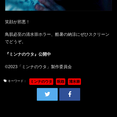
笑顔が邪悪！
鳥肌必至の清水崇ホラー、酷暑の納涼にぜひスクリーン
でどうぞ。
『ミンナのウタ』公開中
©2023「ミンナのウタ」製作委員会
キーワード：
ミンナのウタ
呪怨
清水崇