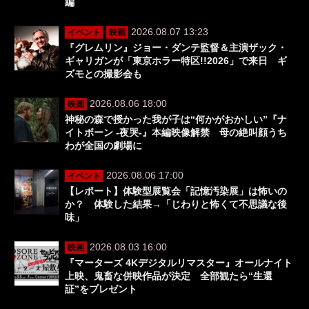
編
2026.08.07 13:23
イベント
映画
『グレムリン』ジョー・ダンテ監督＆主演ザック・
ギャリガンが「東京ホラー特区!!2026」で来日 ギ
ズモとの撮影会も
2026.08.06 18:00
映画
神秘の森で授かった我が子は“何かがおかしい”『ナ
イトボーン -夜哭-』本編映像解禁 母の絶叫顔うち
わが全国の劇場に
2026.08.06 17:00
イベント
【レポート】体験型展覧会「記憶汚染展」は怖いの
か？ 体験した結果→「じわりと怖くて不思議な後
味」
2026.08.03 16:00
映画
『マーターズ 4Kデジタルリマスター』オールナイト
上映、鬼畜な併映作品が決定 全部観たら“生還
証”をプレゼント