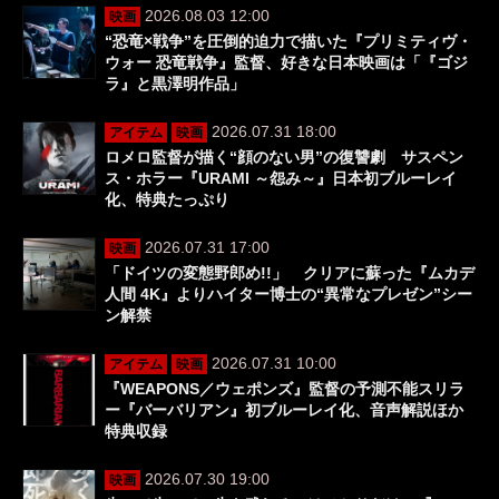
2026.08.03 12:00
映画
“恐竜×戦争”を圧倒的迫力で描いた『プリミティヴ・
ウォー 恐竜戦争』監督、好きな日本映画は「『ゴジ
ラ』と黒澤明作品」
2026.07.31 18:00
アイテム
映画
ロメロ監督が描く“顔のない男”の復讐劇 サスペン
ス・ホラー『URAMI ～怨み～』日本初ブルーレイ
化、特典たっぷり
2026.07.31 17:00
映画
「ドイツの変態野郎め!!」 クリアに蘇った『ムカデ
人間 4K』よりハイター博士の“異常なプレゼン”シー
ン解禁
2026.07.31 10:00
アイテム
映画
『WEAPONS／ウェポンズ』監督の予測不能スリラ
ー『バーバリアン』初ブルーレイ化、音声解説ほか
特典収録
2026.07.30 19:00
映画