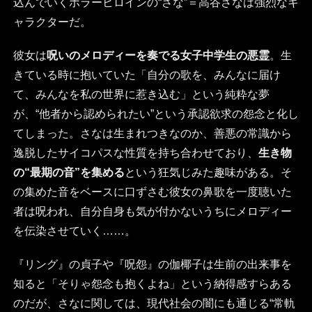
込んでいくホラーヒロインの“さな”＝高谷さなは強烈なキ
ャラクターだ。
彼女は
呪いのメロディーを奏でる女子中学生の悪霊
。生
きている時に抱いていた「自分の歌を、みんなに届け
て、みんなを私の世界に惹き込む」という純粋な夢
が、“他者から認められたい”という承認欲求の怨念と化し
てしまった。さなは生まれつきなのか、善悪の常識から
逸脱したサイコパスな性質を持ち合わせており、
生き物
の“最期の音”を集める
という狂気じみた趣味がある。そ
の集めた音をベースに口ずさむ彼女の鼻歌を一度聴いた
者は呪われ、自分自身も気が付かないうちにメロディー
を伝染させていく……。
『リング』の貞子や『呪怨』の伽椰子は生前の出来事を
知ると「そりゃ怨念も抱くよね」という納得感すらある
のだが、さなに関しては、現代社会の闇にも通じる“常軌