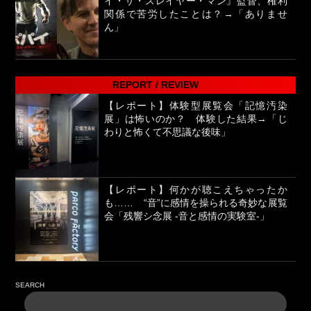
イ・ザ・スレイヤー・マン』監督、権利
関係で苦労したことは？→「ありませ
ん」
REPORT / REVIEW
【レポート】体験型展覧会「記憶汚染
展」は怖いのか？ 体験した結果→「じ
わりと怖くて不思議な後味」
【レポート】何かが聴こえちゃったか
も…… “音”に感情を操られる奇妙な展覧
会「残響シ念展 -⾳と感情の実験室-」
SEARCH