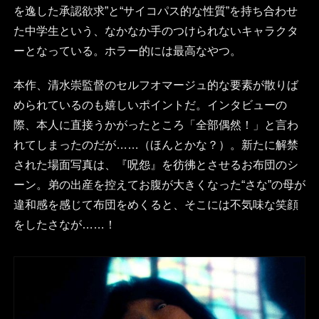
を逸した承認欲求”と“サイコパス的な性質”を持ち合わせ
た中学生という、なかなか手のつけられないキャラクタ
ーとなっている。ホラー的には最高なやつ。
本作、清水崇監督のセルフオマージュ的な要素が散りば
められているのも嬉しいポイントだ。インタビューの
際、本人に直接うかがったところ「全部偶然！」と言わ
れてしまったのだが……（ほんとかな？）。新たに解禁
された場面写真は、『呪怨』を彷彿とさせるお布団のシ
ーン。弟の出産を控えてお腹が大きくなった“さな”の母が
違和感を感じて布団をめくると、そこには不気味な笑顔
をしたさなが……！