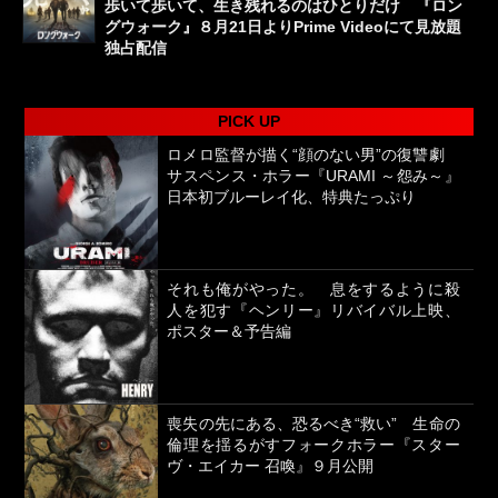
歩いて歩いて、生き残れるのはひとりだけ 『ロン
グウォーク』８月21日よりPrime Videoにて見放題
独占配信
PICK UP
ロメロ監督が描く“顔のない男”の復讐劇
サスペンス・ホラー『URAMI ～怨み～』
日本初ブルーレイ化、特典たっぷり
それも俺がやった。 息をするように殺
人を犯す『ヘンリー』リバイバル上映、
ポスター＆予告編
喪失の先にある、恐るべき“救い” 生命の
倫理を揺るがすフォークホラー『スター
ヴ・エイカー 召喚』９月公開