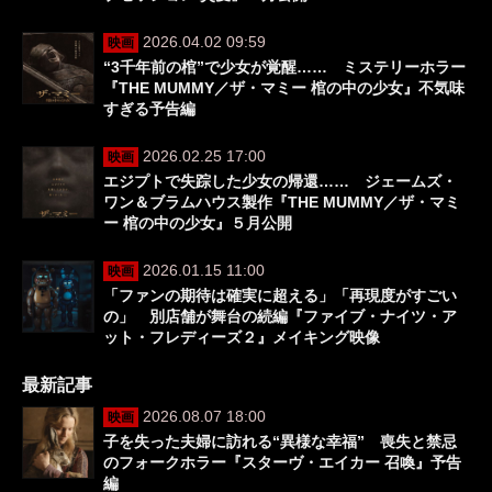
2026.04.02 09:59
映画
“3千年前の棺”で少女が覚醒…… ミステリーホラー
『THE MUMMY／ザ・マミー 棺の中の少女』不気味
すぎる予告編
2026.02.25 17:00
映画
エジプトで失踪した少女の帰還…… ジェームズ・
ワン＆ブラムハウス製作『THE MUMMY／ザ・マミ
ー 棺の中の少女』５月公開
2026.01.15 11:00
映画
「ファンの期待は確実に超える」「再現度がすごい
の」 別店舗が舞台の続編『ファイブ・ナイツ・ア
ット・フレディーズ２』メイキング映像
最新記事
2026.08.07 18:00
映画
子を失った夫婦に訪れる“異様な幸福” 喪失と禁忌
のフォークホラー『スターヴ・エイカー 召喚』予告
編