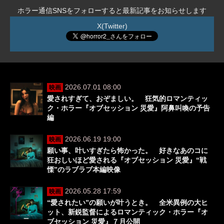
ホラー通信SNSをフォローすると最新記事をお知らせします
X(Twitter)
2026.07.01 08:00
映画
愛されすぎて、おぞましい。 狂気的ロマンティッ
ク・ホラー『オブセッション 災愛』阿鼻叫喚の予告
編
2026.06.19 19:00
映画
願い事、叶いすぎたら怖かった。 好きなあのコに
狂おしいほど愛される『オブセッション 災愛』“戦
慄”のラブラブ本編映像
2026.05.28 17:59
映画
“愛されたい”の願いが叶うとき。 全米異例の大ヒ
ット、新鋭監督によるロマンティック・ホラー『オ
ブセッション 災愛』７月公開