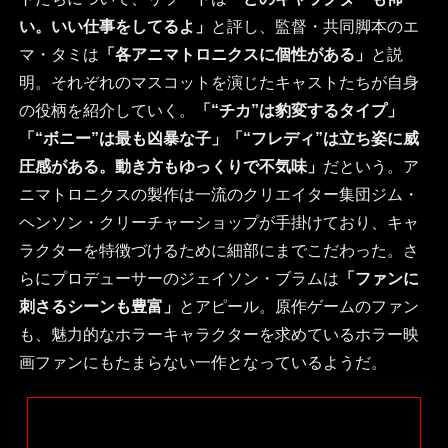
い。いい仕事をしてるよ」
と評し、監督・共同脚本のエ
マ・タミは
「各アニマトロニクスに個性がある」
と説
明。それぞれのマスコットを演じたキャストたちが自身
の役柄を紹介していく。
「“チカ”は豹変するタイプ」
「“ボニー”は最も凶暴な子」「“フレディ”は立ち姿に威
圧感がある。動き方もゆっくりで不気味」
だという。ア
ニマトロニクスの製作は一流のクリエイター集団ジム・
ヘンソン・クリーチャーショップが手掛けており、キャ
ラクターを特徴づけるために細部にまでこだわった。さ
らにプロデューサーのジェイソン・ブラムは
「ファンに
刺さるシーンも豊富」
とアピール。原作ゲームのファン
も、魅力的なホラーキャラクターを求めているホラー映
画ファンにもたまらない一作となっているようだ。