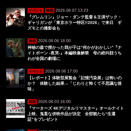
2026.08.07 13:23
イベント
映画
『グレムリン』ジョー・ダンテ監督＆主演ザック・
ギャリガンが「東京ホラー特区!!2026」で来日 ギ
ズモとの撮影会も
2026.08.06 18:00
映画
神秘の森で授かった我が子は“何かがおかしい”『ナ
イトボーン -夜哭-』本編映像解禁 母の絶叫顔うち
わが全国の劇場に
2026.08.06 17:00
イベント
【レポート】体験型展覧会「記憶汚染展」は怖いの
か？ 体験した結果→「じわりと怖くて不思議な後
味」
2026.08.03 16:00
映画
『マーターズ 4Kデジタルリマスター』オールナイト
上映、鬼畜な併映作品が決定 全部観たら“生還
証”をプレゼント