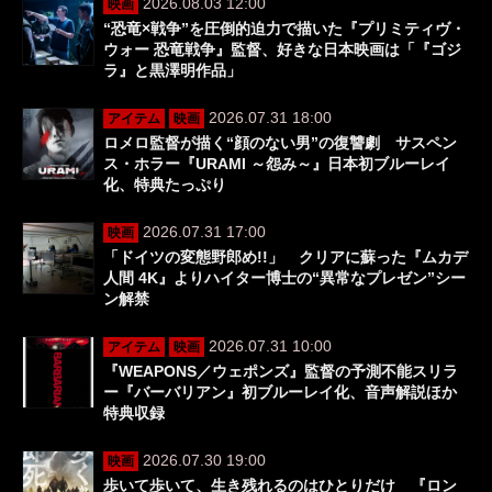
2026.08.03 12:00
映画
“恐竜×戦争”を圧倒的迫力で描いた『プリミティヴ・
ウォー 恐竜戦争』監督、好きな日本映画は「『ゴジ
ラ』と黒澤明作品」
2026.07.31 18:00
アイテム
映画
ロメロ監督が描く“顔のない男”の復讐劇 サスペン
ス・ホラー『URAMI ～怨み～』日本初ブルーレイ
化、特典たっぷり
2026.07.31 17:00
映画
「ドイツの変態野郎め!!」 クリアに蘇った『ムカデ
人間 4K』よりハイター博士の“異常なプレゼン”シー
ン解禁
2026.07.31 10:00
アイテム
映画
『WEAPONS／ウェポンズ』監督の予測不能スリラ
ー『バーバリアン』初ブルーレイ化、音声解説ほか
特典収録
2026.07.30 19:00
映画
歩いて歩いて、生き残れるのはひとりだけ 『ロン