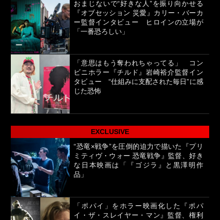
おまじないで“好きな人”を振り向かせる
『オブセッション 災愛』カリー・バーカ
ー監督インタビュー ヒロインの立場が
「一番恐ろしい」
「意思はもう奪われちゃってる」 コン
ビニホラー『チルド』岩崎裕介監督イン
タビュー “仕組みに支配された毎日”に感
じた恐怖
EXCLUSIVE
“恐竜×戦争”を圧倒的迫力で描いた『プリ
ミティヴ・ウォー 恐竜戦争』監督、好き
な日本映画は「『ゴジラ』と黒澤明作
品」
「ポパイ」をホラー映画化した『ポパ
イ・ザ・スレイヤー・マン』監督、権利