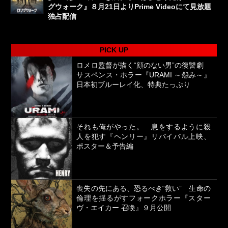
グウォーク』８月21日よりPrime Videoにて見放題
独占配信
PICK UP
ロメロ監督が描く“顔のない男”の復讐劇
サスペンス・ホラー『URAMI ～怨み～』
日本初ブルーレイ化、特典たっぷり
それも俺がやった。 息をするように殺
人を犯す『ヘンリー』リバイバル上映、
ポスター＆予告編
喪失の先にある、恐るべき“救い” 生命の
倫理を揺るがすフォークホラー『スター
ヴ・エイカー 召喚』９月公開