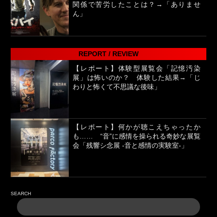
関係で苦労したことは？→「ありませ
ん」
REPORT / REVIEW
【レポート】体験型展覧会「記憶汚染
展」は怖いのか？ 体験した結果→「じ
わりと怖くて不思議な後味」
【レポート】何かが聴こえちゃったか
も…… “音”に感情を操られる奇妙な展覧
会「残響シ念展 -⾳と感情の実験室-」
SEARCH