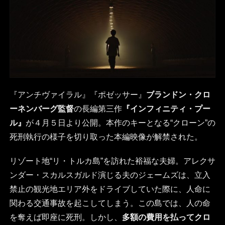
『アンチヴァイラル』『ポゼッサー』
ブランドン・クロ
ーネンバーグ監督
の長編第三作
『インフィニティ・プー
ル』
が４月５日より公開。本作のキーとなる“クローン”の
死刑執行の様子を切り取った本編映像が解禁された。
リゾート地“リ・トルカ島”を訪れた裕福な夫婦。アレクサ
ンダー・スカルスガルド演じる夫のジェームズは、立入
禁止の観光地エリア外をドライブしていた際に、人命に
関わる交通事故を起こしてしまう。この島では、人の命
を奪えば即座に死刑。しかし、
多額の費用を払ってクロ