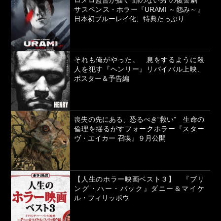
ロメロ監督が描く“顔のない男”の復讐劇
サスペンス・ホラー『URAMI ～怨み～』
日本初ブルーレイ化、特典たっぷり
それも俺がやった。 息をするように殺
人を犯す『ヘンリー』リバイバル上映、
ポスター＆予告編
喪失の先にある、恐るべき“救い” 生命の
倫理を揺るがすフォークホラー『スター
ヴ・エイカー 召喚』９月公開
【人生のホラー映画ベスト３】 『ブリ
ング・ハー・バック』ダニー＆マイケ
ル・フィリッポウ