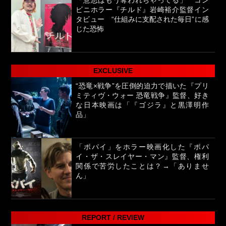
「意思はもう奪われちゃってる」 コン
ビニホラー『チルド』岩崎裕介監督イン
タビュー “仕組みに支配された毎日”に感
じた恐怖
EXCLUSIVE
“恐竜×戦争”を圧倒的迫力で描いた『プリ
ミティヴ・ウォー 恐竜戦争』監督、好き
な日本映画は「『ゴジラ』と黒澤明作
品」
「ポパイ」をホラー映画化した『ポパ
イ・ザ・スレイヤー・マン』監督、権利
関係で苦労したことは？→「ありませ
ん」
REPORT / REVIEW