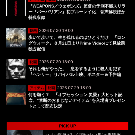
『WEAPONS／ウェポンズ』監督の予測不能スリラ
ー『バーバリアン』初ブルーレイ化、音声解説ほか
特典収録
2026.07.30 19:00
映画
歩いて歩いて、生き残れるのはひとりだけ 『ロン
グウォーク』８月21日よりPrime Videoにて見放題
独占配信
2026.07.30 18:00
映画
それも俺がやった。 息をするように殺人を犯す
『ヘンリー』リバイバル上映、ポスター＆予告編
2026.07.29 18:00
アイテム
映画
何を願う？ 『オブセッション 災愛』大ヒット記
念、“禁断のおまじないアイテム”を入場者プレゼン
トとして配布決定
PICK UP