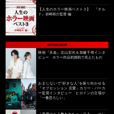
【人生のホラー映画ベスト３】 『チル
ド』岩崎裕介監督 編
INTERVIEW
映画『氷血』北山宏光＆加藤千尋インタ
ビュー ホラー作品初挑戦で見えたもの
おまじないで“好きな人”を振り向かせる
『オブセッション 災愛』カリー・バーカ
ー監督インタビュー ヒロインの立場が
「一番恐ろしい」