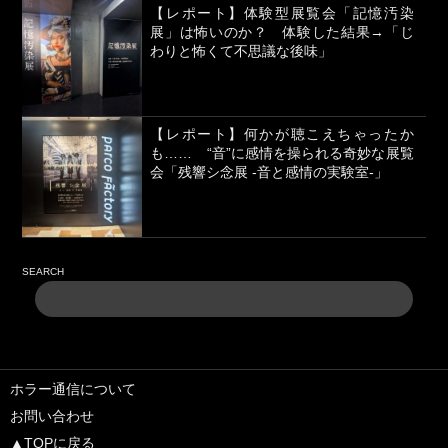
【レポート】体験型展覧会「記憶汚染
展」は怖いのか？ 体験した結果→「じ
わりと怖くて不思議な後味」
【レポート】何かが聴こえちゃったか
も…… “音”に感情を操られる奇妙な展覧
会「残響シ念展 -⾳と感情の実験室-」
SEARCH
ホラー通信について
お問い合わせ
▲TOPに戻る