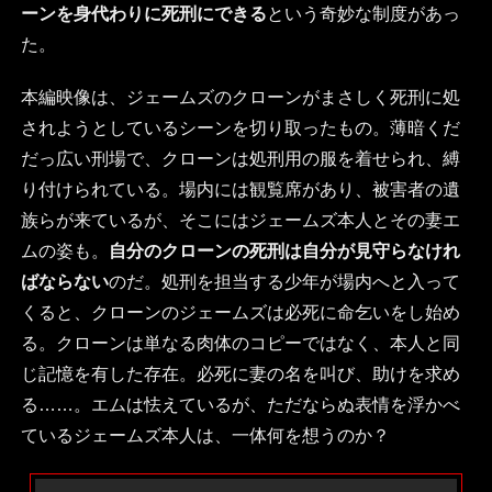
ーンを身代わりに死刑にできる
という奇妙な制度があっ
た。
本編映像は、ジェームズのクローンがまさしく死刑に処
されようとしているシーンを切り取ったもの。薄暗くだ
だっ広い刑場で、クローンは処刑用の服を着せられ、縛
り付けられている。場内には観覧席があり、被害者の遺
族らが来ているが、そこにはジェームズ本人とその妻エ
ムの姿も。
自分のクローンの死刑は自分が見守らなけれ
ばならない
のだ。処刑を担当する少年が場内へと入って
くると、クローンのジェームズは必死に命乞いをし始め
る。クローンは単なる肉体のコピーではなく、本人と同
じ記憶を有した存在。必死に妻の名を叫び、助けを求め
る……。エムは怯えているが、ただならぬ表情を浮かべ
ているジェームズ本人は、一体何を想うのか？