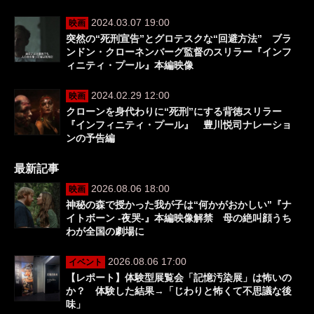
2024.03.07 19:00
映画
突然の“死刑宣告”とグロテスクな“回避方法” ブラ
ンドン・クローネンバーグ監督のスリラー『インフ
ィニティ・プール』本編映像
2024.02.29 12:00
映画
クローンを身代わりに“死刑”にする背徳スリラー
『インフィニティ・プール』 豊川悦司ナレーショ
ンの予告編
最新記事
2026.08.06 18:00
映画
神秘の森で授かった我が子は“何かがおかしい”『ナ
イトボーン -夜哭-』本編映像解禁 母の絶叫顔うち
わが全国の劇場に
2026.08.06 17:00
イベント
【レポート】体験型展覧会「記憶汚染展」は怖いの
か？ 体験した結果→「じわりと怖くて不思議な後
味」