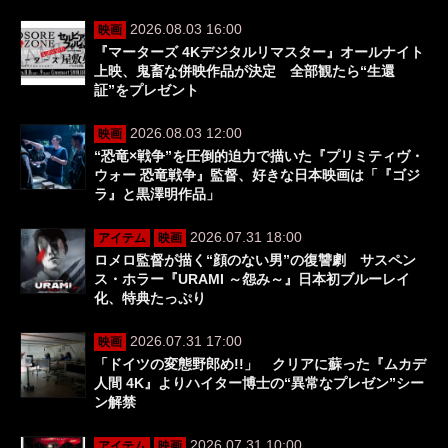
2026.08.03 16:00
映画
『マーターズ 4Kデジタルリマスター』オールナイト
上映、鬼畜な併映作品が決定 全部観たら“生還
証”をプレゼント
2026.08.03 12:00
映画
“恐竜×戦争”を圧倒的迫力で描いた『プリミティヴ・
ウォー 恐竜戦争』監督、好きな日本映画は「『ゴジ
ラ』と黒澤明作品」
2026.07.31 18:00
アイテム
映画
ロメロ監督が描く“顔のない男”の復讐劇 サスペン
ス・ホラー『URAMI ～怨み～』日本初ブルーレイ
化、特典たっぷり
2026.07.31 17:00
映画
「ドイツの変態野郎め!!」 クリアに蘇った『ムカデ
人間 4K』よりハイター博士の“異常なプレゼン”シー
ン解禁
2026.07.31 10:00
アイテム
映画