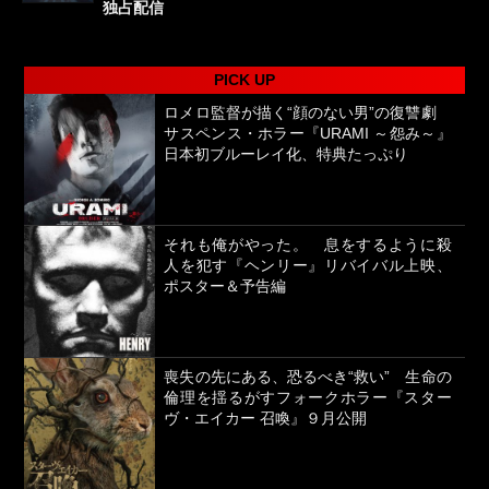
独占配信
PICK UP
ロメロ監督が描く“顔のない男”の復讐劇
サスペンス・ホラー『URAMI ～怨み～』
日本初ブルーレイ化、特典たっぷり
それも俺がやった。 息をするように殺
人を犯す『ヘンリー』リバイバル上映、
ポスター＆予告編
喪失の先にある、恐るべき“救い” 生命の
倫理を揺るがすフォークホラー『スター
ヴ・エイカー 召喚』９月公開