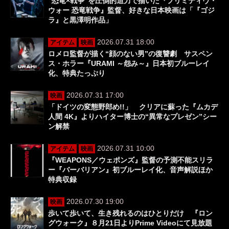
“恐竜×戦争”を圧倒的迫力で描いた『プリミティヴ・
ウォー 恐竜戦争』監督、好きな日本映画は「『ゴジ
ラ』と黒澤明作品」
2026.07.31 18:00
アイテム
映画
ロメロ監督が描く“顔のない男”の復讐劇 サスペン
ス・ホラー『URAMI ～怨み～』日本初ブルーレイ
化、特典たっぷり
2026.07.31 17:00
映画
「ドイツの変態野郎め!!」 クリアに蘇った『ムカデ
人間 4K』よりハイター博士の“異常なプレゼン”シー
ン解禁
2026.07.31 10:00
アイテム
映画
『WEAPONS／ウェポンズ』監督の予測不能スリラ
ー『バーバリアン』初ブルーレイ化、音声解説ほか
特典収録
2026.07.30 19:00
映画
歩いて歩いて、生き残れるのはひとりだけ 『ロン
グウォーク』８月21日よりPrime Videoにて見放題