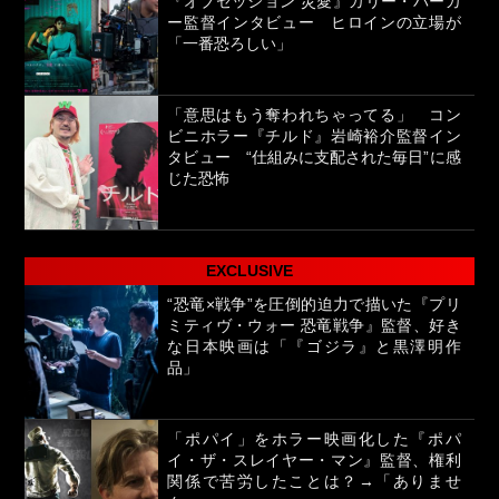
『オブセッション 災愛』カリー・バーカ
ー監督インタビュー ヒロインの立場が
「一番恐ろしい」
「意思はもう奪われちゃってる」 コン
ビニホラー『チルド』岩崎裕介監督イン
タビュー “仕組みに支配された毎日”に感
じた恐怖
EXCLUSIVE
“恐竜×戦争”を圧倒的迫力で描いた『プリ
ミティヴ・ウォー 恐竜戦争』監督、好き
な日本映画は「『ゴジラ』と黒澤明作
品」
「ポパイ」をホラー映画化した『ポパ
イ・ザ・スレイヤー・マン』監督、権利
関係で苦労したことは？→「ありませ