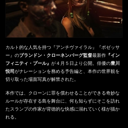
カルト的な人気を持つ『アンチヴァイラル』『ポゼッサ
ー』の
ブランドン・クローネンバーグ監督
最新作
『イン
フィニティ・プール』
が４月５日より公開。俳優の
豊川
悦司
がナレーションを務める予告編と、本作の世界観を
切り取った場面写真が解禁された。
本作では、クローンに罪を償わせることができる奇妙な
ルールが存在する島を舞台に、何も知らずにそこを訪れ
たスランプの作家が背徳的な快感に溺れていく様が描か
れる。