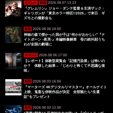
2026.08.07 13:23
イベント
映画
『グレムリン』ジョー・ダンテ監督＆主演ザック・
ギャリガンが「東京ホラー特区!!2026」で来日 ギ
ズモとの撮影会も
2026.08.06 18:00
映画
神秘の森で授かった我が子は“何かがおかしい”『ナ
イトボーン -夜哭-』本編映像解禁 母の絶叫顔うち
わが全国の劇場に
2026.08.06 17:00
イベント
【レポート】体験型展覧会「記憶汚染展」は怖いの
か？ 体験した結果→「じわりと怖くて不思議な後
味」
2026.08.03 16:00
映画
『マーターズ 4Kデジタルリマスター』オールナイト
上映、鬼畜な併映作品が決定 全部観たら“生還
証”をプレゼント
2026.08.03 12:00
映画