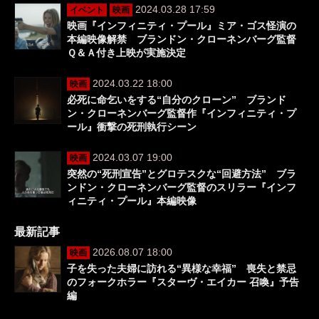
2024.03.28 17:59
イベント
映画
映画『インフィニティ・プール』ミア・ゴス怪演の
本編映像解禁 ブランドン・クローネンバーグ監督
Ｑ＆Ａ付き上映が実施決定
2024.03.22 18:00
映画
必死に命乞いをする“自分のクローン” ブランド
ン・クローネンバーグ監督作『インフィニティ・プ
ール』衝撃の死刑執行シーン
2024.03.07 19:00
映画
突然の“死刑宣告”とグロテスクな“回避方法” ブラ
ンドン・クローネンバーグ監督のスリラー『インフ
ィニティ・プール』本編映像
最新記事
2026.08.07 18:00
映画
子を失った夫婦に訪れる“異様な幸福” 喪失と禁忌
のフォークホラー『スターヴ・エイカー 召喚』予告
編