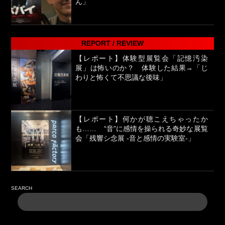
ん」
REPORT / REVIEW
【レポート】体験型展覧会「記憶汚染
展」は怖いのか？ 体験した結果→「じ
わりと怖くて不思議な後味」
【レポート】何かが聴こえちゃったか
も…… “音”に感情を操られる奇妙な展覧
会「残響シ念展 -⾳と感情の実験室-」
SEARCH