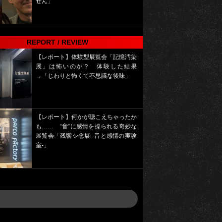
せん」
REPORT / REVIEW
【レポート】体験型展覧会「記憶汚染
展」は怖いのか？ 体験した結果
→「じわりと怖くて不思議な後味」
【レポート】何かが聴こえちゃったか
も…… “音”に感情を操られる奇妙な
展覧会「残響シ念展 -⾳と感情の実験
室-」