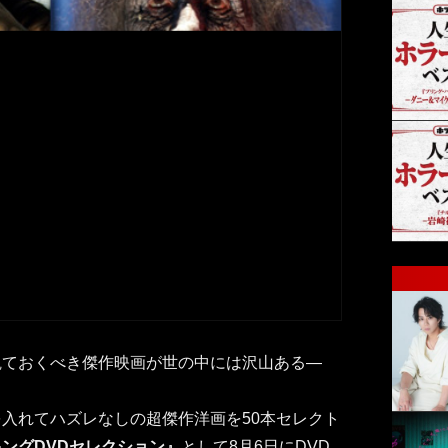
観ておくべき傑作映画が世の中には沢山ある―
入れてハズレなしの超傑作洋画を50本セレクト
ングDVDセレクション』
として8月6日にDVD