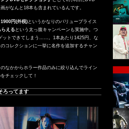
画がなんと18本も含まれているんです。
、
1900円(外税)
というかなりのバリュープライス
もらえる
という太っ腹キャンペーンも実施中。つ
枚ゲットできてしまう……。1本あたり1425円、な
たのコレクションに一挙に名作を追加するチャン
ンのなかからホラー作品のみに絞り込んでライン
のをチェックして！
そろってます