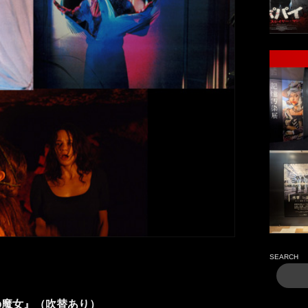
SEARCH
）
の魔女』（吹替あり）