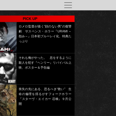
PICK UP
ロメロ監督が描く“顔のない男”の復讐
劇 サスペンス・ホラー『URAMI ～
怨み～』日本初ブルーレイ化、特典た
っぷり
それも俺がやった。 息をするように
殺人を犯す『ヘンリー』リバイバル上
映、ポスター＆予告編
喪失の先にある、恐るべき“救い” 生
命の倫理を揺るがすフォークホラー
『スターヴ・エイカー 召喚』９月公
開