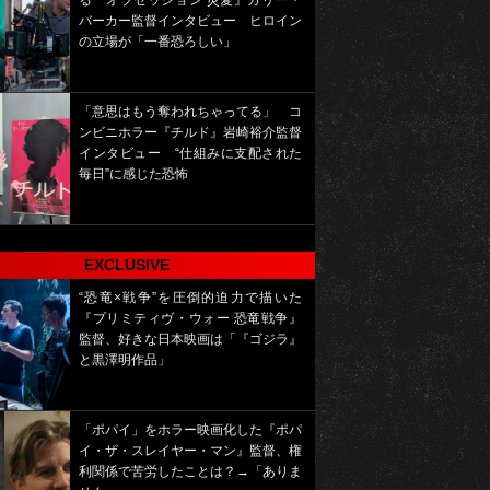
る『オブセッション 災愛』カリー・
バーカー監督インタビュー ヒロイン
の立場が「一番恐ろしい」
「意思はもう奪われちゃってる」 コ
ンビニホラー『チルド』岩崎裕介監督
インタビュー “仕組みに支配された
毎日”に感じた恐怖
EXCLUSIVE
“恐竜×戦争”を圧倒的迫力で描いた
『プリミティヴ・ウォー 恐竜戦争』
監督、好きな日本映画は「『ゴジラ』
と黒澤明作品」
「ポパイ」をホラー映画化した『ポパ
イ・ザ・スレイヤー・マン』監督、権
利関係で苦労したことは？→「ありま