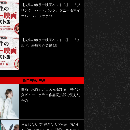
【人生のホラー映画ベスト３】 『ブ
リング・ハー・バック』ダニー＆マイ
ケル・フィリッポウ
【人生のホラー映画ベスト３】 『チ
ルド』岩崎裕介監督 編
INTERVIEW
映画『氷血』北山宏光＆加藤千尋イン
タビュー ホラー作品初挑戦で見えた
もの
おまじないで“好きな人”を振り向かせ