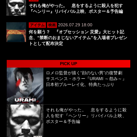
それも俺がやった。 息をするように殺人を犯す
『ヘンリー』リバイバル上映、ポスター＆予告編
2026.07.29 18:00
アイテム
映画
何を願う？ 『オブセッション 災愛』大ヒット記
念、“禁断のおまじないアイテム”を入場者プレゼン
トとして配布決定
PICK UP
ロメロ監督が描く“顔のない男”の復讐劇
サスペンス・ホラー『URAMI ～怨み～』
日本初ブルーレイ化、特典たっぷり
それも俺がやった。 息をするように殺
人を犯す『ヘンリー』リバイバル上映、
ポスター＆予告編