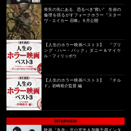
喪失の先にある、恐るべき“救い” 生命の
倫理を揺るがすフォークホラー『スター
ヴ・エイカー 召喚』９月公開
【人生のホラー映画ベスト３】 『ブリ
ング・ハー・バック』ダニー＆マイケ
ル・フィリッポウ
【人生のホラー映画ベスト３】 『チル
ド』岩崎裕介監督 編
INTERVIEW
映画『氷血』北山宏光＆加藤千尋インタ