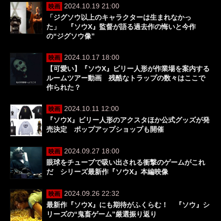
2024.10.19 21:00
映画
「ジグソウ以上のキャラクターは生まれなかっ
た」 『ソウX』監督が語る過去作の悔いと今作
の“ジグソウ像”
2024.10.17 18:00
映画
【可愛い】『ソウX』ビリー人形が作業場を案内する
ルームツアー動画 残酷なトラップの数々はここで
作られた？
2024.10.11 12:00
映画
『ソウX』ビリー人形のアクスタほか公式グッズが発
売決定 ポップアップショップも開催
2024.09.27 18:00
映画
眼球をチューブで吸い出される衝撃のゲームがこれ
だ シリーズ最新作『ソウX』本編映像
2024.09.26 22:32
映画
最新作『ソウX』にも期待がふくらむ！ 『ソウ』シ
リーズの“鬼畜ゲーム”厳選振り返り