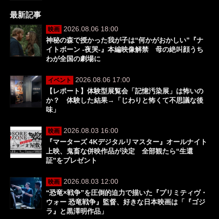
最新記事
2026.08.06 18:00
映画
神秘の森で授かった我が子は“何かがおかしい”『ナ
イトボーン -夜哭-』本編映像解禁 母の絶叫顔うち
わが全国の劇場に
2026.08.06 17:00
イベント
【レポート】体験型展覧会「記憶汚染展」は怖いの
か？ 体験した結果→「じわりと怖くて不思議な後
味」
2026.08.03 16:00
映画
『マーターズ 4Kデジタルリマスター』オールナイト
上映、鬼畜な併映作品が決定 全部観たら“生還
証”をプレゼント
2026.08.03 12:00
映画
“恐竜×戦争”を圧倒的迫力で描いた『プリミティヴ・
ウォー 恐竜戦争』監督、好きな日本映画は「『ゴジ
ラ』と黒澤明作品」