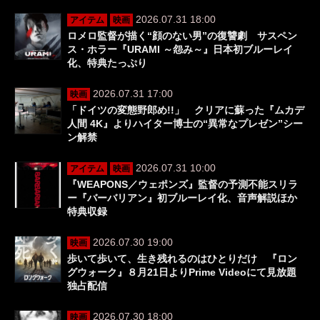
2026.07.31 18:00
アイテム
映画
ロメロ監督が描く“顔のない男”の復讐劇 サスペン
ス・ホラー『URAMI ～怨み～』日本初ブルーレイ
化、特典たっぷり
2026.07.31 17:00
映画
「ドイツの変態野郎め!!」 クリアに蘇った『ムカデ
人間 4K』よりハイター博士の“異常なプレゼン”シー
ン解禁
2026.07.31 10:00
アイテム
映画
『WEAPONS／ウェポンズ』監督の予測不能スリラ
ー『バーバリアン』初ブルーレイ化、音声解説ほか
特典収録
2026.07.30 19:00
映画
歩いて歩いて、生き残れるのはひとりだけ 『ロン
グウォーク』８月21日よりPrime Videoにて見放題
独占配信
2026.07.30 18:00
映画