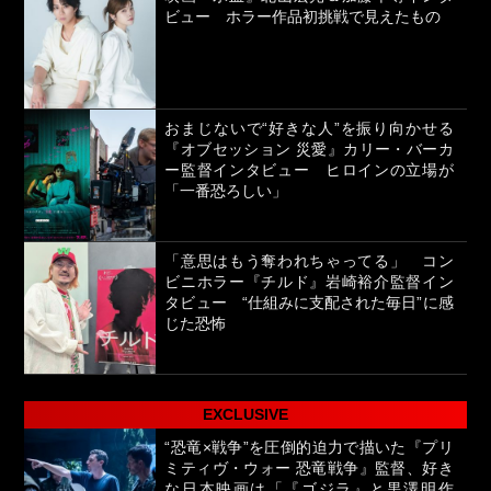
ビュー ホラー作品初挑戦で見えたもの
おまじないで“好きな人”を振り向かせる
『オブセッション 災愛』カリー・バーカ
ー監督インタビュー ヒロインの立場が
「一番恐ろしい」
「意思はもう奪われちゃってる」 コン
ビニホラー『チルド』岩崎裕介監督イン
タビュー “仕組みに支配された毎日”に感
じた恐怖
EXCLUSIVE
“恐竜×戦争”を圧倒的迫力で描いた『プリ
ミティヴ・ウォー 恐竜戦争』監督、好き
な日本映画は「『ゴジラ』と黒澤明作