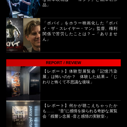
品」
「ポパイ」をホラー映画化した『ポパ
イ・ザ・スレイヤー・マン』監督、権利
関係で苦労したことは？→「ありませ
ん」
REPORT / REVIEW
【レポート】体験型展覧会「記憶汚染
展」は怖いのか？ 体験した結果→「じ
わりと怖くて不思議な後味」
【レポート】何かが聴こえちゃったか
も…… “音”に感情を操られる奇妙な展覧
会「残響シ念展 -⾳と感情の実験室-」