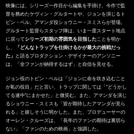
映像には、シリーズ一作目から編集を手掛け、今作で監
督を務めたケヴィン・グルタートや、ジョンを演じるト
ビン・ベル、アマンダ役ショウニー・スミスらが登場。
グルタート監督らスタッフ陣は、いま一度スタート地点
に戻って
シリーズ初期の雰囲気を目指した
ことを明か
し、
「どんなトラップを仕掛けるかが最大の挑戦だっ
た」
と語るプロダクション・デザイナーのアンソニー
は、「全ファンが納得するはず」と自信を見せる。
ジョン役のトビン・ベルは「ジョンに命を吹き込むこと
が私の役目」だと言い、トラップに関しては「“どうかし
てる連中”にまかせた」と微笑む。また、アマンダを演じ
るショウニー・スミスも「皆が期待したアマンダが見ら
れる」と嬉しそうに明かした。また、プロデューサーの
オーレン・クルーズは、「長年のファンの期待は裏切ら
ない」「ファンのための映画」と強調した。