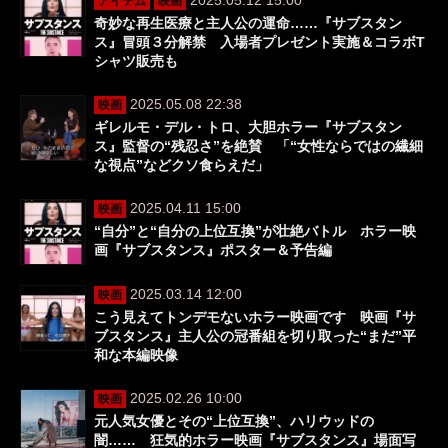
アイテム
映画
奇妙な再生医療と主人公の運命……『サブスタン
ス』冒頭３分解禁 入場者プレゼント実施＆コラボT
シャツ販売も
2025.05.08 22:38
映画
ギレルモ・デル・トロ、大胆ホラー『サブスタン
ス』監督の“残忍さ”を絶賛 「“女性ならではの繊細
な視点”などクソ食らえだ」
2025.04.11 15:00
映画
“自分”と“自分の上位互換”が壮絶バトル ホラー映
画『サブスタンス』ポスター＆予告編
2025.03.14 12:00
映画
こう見えてトンデモないホラー映画です 映画『サ
ブスタンス』主人公の冠番組を切り取った“まだ”平
和な本編映像
2025.02.26 10:00
映画
元人気女優とその“上位互換”、ハリウッドの
闇…… 狂気的ホラー映画『サブスタンス』場面写