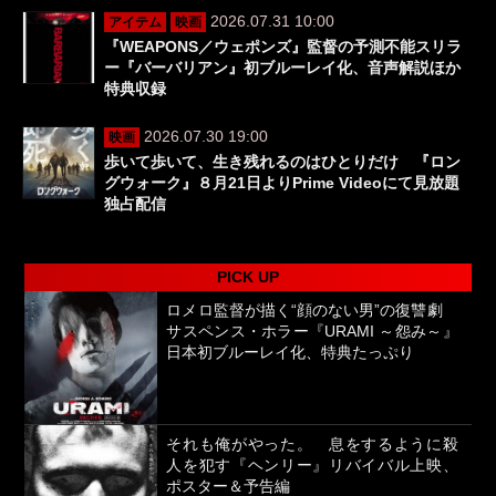
2026.07.31 10:00
アイテム
映画
『WEAPONS／ウェポンズ』監督の予測不能スリラ
ー『バーバリアン』初ブルーレイ化、音声解説ほか
特典収録
2026.07.30 19:00
映画
歩いて歩いて、生き残れるのはひとりだけ 『ロン
グウォーク』８月21日よりPrime Videoにて見放題
独占配信
PICK UP
ロメロ監督が描く“顔のない男”の復讐劇
サスペンス・ホラー『URAMI ～怨み～』
日本初ブルーレイ化、特典たっぷり
それも俺がやった。 息をするように殺
人を犯す『ヘンリー』リバイバル上映、
ポスター＆予告編