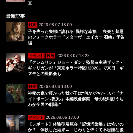
真
最新記事
2026.08.07 18:00
映画
子を失った夫婦に訪れる“異様な幸福” 喪失と禁忌
のフォークホラー『スターヴ・エイカー 召喚』予告
編
2026.08.07 13:23
イベント
映画
『グレムリン』ジョー・ダンテ監督＆主演ザック・
ギャリガンが「東京ホラー特区!!2026」で来日 ギ
ズモとの撮影会も
2026.08.06 18:00
映画
神秘の森で授かった我が子は“何かがおかしい”『ナ
イトボーン -夜哭-』本編映像解禁 母の絶叫顔うち
わが全国の劇場に
2026.08.06 17:00
イベント
【レポート】体験型展覧会「記憶汚染展」は怖いの
か？ 体験した結果→「じわりと怖くて不思議な後