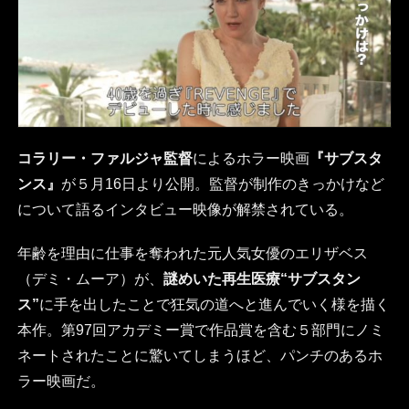
コラリー・ファルジャ監督
によるホラー映画
『サブスタ
ンス』
が５月16日より公開。監督が制作のきっかけなど
について語るインタビュー映像が解禁されている。
年齢を理由に仕事を奪われた元人気女優のエリザベス
（デミ・ムーア）が、
謎めいた再生医療“サブスタン
ス”
に手を出したことで狂気の道へと進んでいく様を描く
本作。第97回アカデミー賞で作品賞を含む５部門にノミ
ネートされたことに驚いてしまうほど、パンチのあるホ
ラー映画だ。