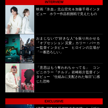
INTERVIEW
映画『氷血』北山宏光＆加藤千尋インタ
ビュー ホラー作品初挑戦で見えたもの
おまじないで“好きな人”を振り向かせる
『オブセッション 災愛』カリー・バーカ
ー監督インタビュー ヒロインの立場が
「一番恐ろしい」
「意思はもう奪われちゃってる」 コン
ビニホラー『チルド』岩崎裕介監督イン
タビュー “仕組みに支配された毎日”に感
じた恐怖
EXCLUSIVE