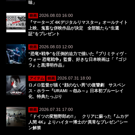
味」
2026.08.03 16:00
映画
『マーターズ 4Kデジタルリマスター』オールナイト
上映、鬼畜な併映作品が決定 全部観たら“生還
証”をプレゼント
2026.08.03 12:00
映画
“恐竜×戦争”を圧倒的迫力で描いた『プリミティヴ・
ウォー 恐竜戦争』監督、好きな日本映画は「『ゴジ
ラ』と黒澤明作品」
2026.07.31 18:00
アイテム
映画
ロメロ監督が描く“顔のない男”の復讐劇 サスペン
ス・ホラー『URAMI ～怨み～』日本初ブルーレイ
化、特典たっぷり
2026.07.31 17:00
映画
「ドイツの変態野郎め!!」 クリアに蘇った『ムカデ
人間 4K』よりハイター博士の“異常なプレゼン”シー
ン解禁