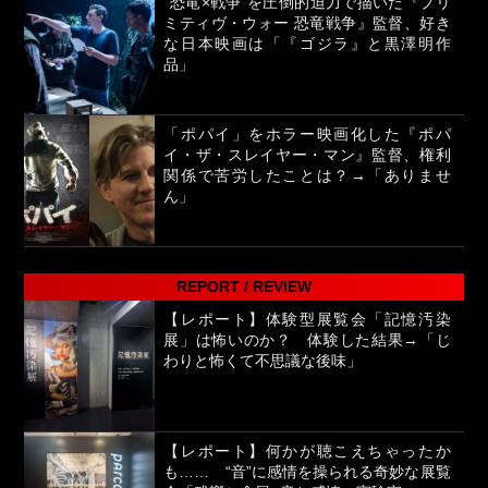
“恐竜×戦争”を圧倒的迫力で描いた『プリ
ミティヴ・ウォー 恐竜戦争』監督、好き
な日本映画は「『ゴジラ』と黒澤明作
品」
「ポパイ」をホラー映画化した『ポパ
イ・ザ・スレイヤー・マン』監督、権利
関係で苦労したことは？→「ありませ
ん」
REPORT / REVIEW
【レポート】体験型展覧会「記憶汚染
展」は怖いのか？ 体験した結果→「じ
わりと怖くて不思議な後味」
【レポート】何かが聴こえちゃったか
も…… “音”に感情を操られる奇妙な展覧