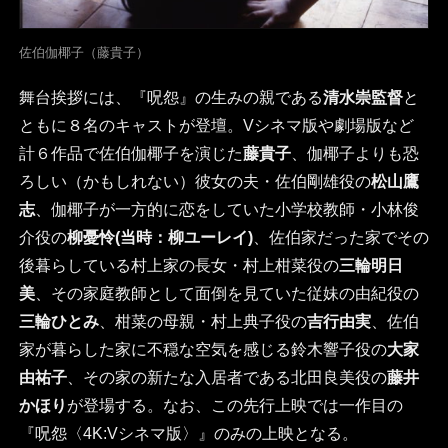
佐伯伽椰子（藤貴子）
舞台挨拶には、『呪怨』の生みの親である
清水崇監督
と
ともに８名のキャストが登壇。Vシネマ版や劇場版など
計６作品で佐伯伽椰子を演じた
藤貴子
、伽椰子よりも恐
ろしい（かもしれない）彼女の夫・佐伯剛雄役の
松山鷹
志
、伽椰子が一方的に恋をしていた小学校教師・小林俊
介役の
柳憂怜(当時：柳ユーレイ)
、佐伯家だった家でその
後暮らしている村上家の長女・村上柑菜役の
三輪明日
美
、その家庭教師として面倒を見ていた従妹の由紀役の
三輪ひとみ
、柑菜の母親・村上典子役の
吉行由実
、佐伯
家が暮らした家に不穏な空気を感じる鈴木響子役の
大家
由祐子
、その家の新たな入居者である北田良美役の
藤井
かほり
が登場する。なお、この先行上映では一作目の
『呪怨〈4K:Vシネマ版〉』のみの上映となる。