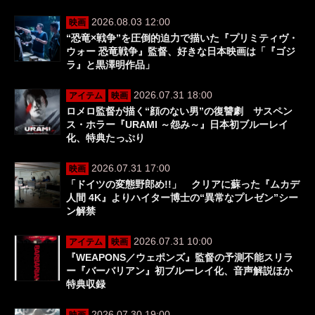
2026.08.03 12:00
映画
“恐竜×戦争”を圧倒的迫力で描いた『プリミティヴ・
ウォー 恐竜戦争』監督、好きな日本映画は「『ゴジ
ラ』と黒澤明作品」
2026.07.31 18:00
アイテム
映画
ロメロ監督が描く“顔のない男”の復讐劇 サスペン
ス・ホラー『URAMI ～怨み～』日本初ブルーレイ
化、特典たっぷり
2026.07.31 17:00
映画
「ドイツの変態野郎め!!」 クリアに蘇った『ムカデ
人間 4K』よりハイター博士の“異常なプレゼン”シー
ン解禁
2026.07.31 10:00
アイテム
映画
『WEAPONS／ウェポンズ』監督の予測不能スリラ
ー『バーバリアン』初ブルーレイ化、音声解説ほか
特典収録
2026.07.30 19:00
映画