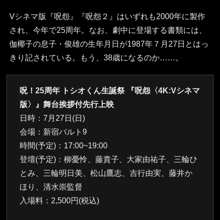
Vシネマ版『呪怨』『呪怨２』はいずれも2000年に製作
され、今年で25周年。なお、劇中に登場する書類には、
伽椰子の息子・俊雄の生年月日が1987年７月27日とはっ
きり記されている。もう、38歳になるのか……。
呪！25周年 トシオくん生誕祭 『呪怨〈4K:Vシネマ
版〉』舞台挨拶付先行上映
日時：7月27日(日)
会場：新宿バルト9
時間(予定)：17:00~19:00
登壇(予定)：柳憂怜、藤貴子、大家由祐子、三輪ひ
とみ、三輪明日美、松山鷹志、吉行由実、藤井か
ほり、清水崇監督
入場料：2,500円(税込)