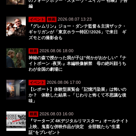
のフォークホラー『スターヴ・エイカー 召喚』予告
編
2026.08.07 13:23
イベント
映画
『グレムリン』ジョー・ダンテ監督＆主演ザック・
ギャリガンが「東京ホラー特区!!2026」で来日 ギ
ズモとの撮影会も
2026.08.06 18:00
映画
神秘の森で授かった我が子は“何かがおかしい”『ナ
イトボーン -夜哭-』本編映像解禁 母の絶叫顔うち
わが全国の劇場に
2026.08.06 17:00
イベント
【レポート】体験型展覧会「記憶汚染展」は怖いの
か？ 体験した結果→「じわりと怖くて不思議な後
味」
2026.08.03 16:00
映画
『マーターズ 4Kデジタルリマスター』オールナイト
上映、鬼畜な併映作品が決定 全部観たら“生還
証”をプレゼント