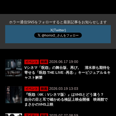
ホラー通信SNSをフォローすると最新記事をお知らせします
X(Twitter)
2026.06.17 19:00
イベント
映画
Vシネマ「呪怨」の舞台版、再び。 清水崇も期待を
寄せる「呪怨 THE LIVE -再念-」キービジュアル＆キ
ャスト解禁
2026.03.19 13:03
イベント
映画
『呪怨〈4K：Vシネマ版〉』はVHSとどう違う？
自分の目と耳で確かめる検証上映会開催 映画館で
まさかのVHS上映
2025.07.27 08:59
アイテム
映画