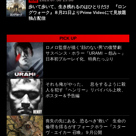
歩いて歩いて、生き残れるのはひとりだけ 『ロン
グウォーク』８月21日よりPrime Videoにて見放題
独占配信
PICK UP
ロメロ監督が描く“顔のない男”の復讐劇
サスペンス・ホラー『URAMI ～怨み～』
日本初ブルーレイ化、特典たっぷり
それも俺がやった。 息をするように殺
人を犯す『ヘンリー』リバイバル上映、
ポスター＆予告編
喪失の先にある、恐るべき“救い” 生命の
倫理を揺るがすフォークホラー『スター
ヴ・エイカー 召喚』９月公開