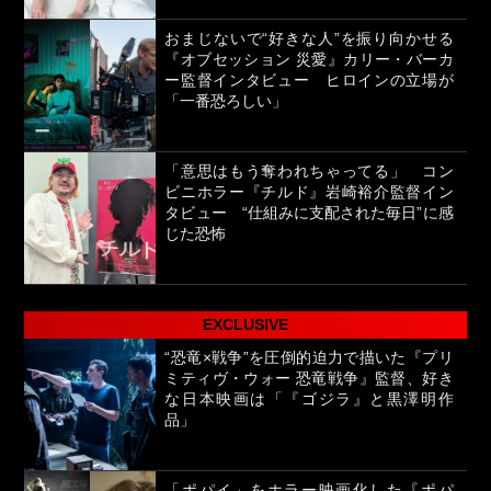
おまじないで“好きな人”を振り向かせる
『オブセッション 災愛』カリー・バーカ
ー監督インタビュー ヒロインの立場が
「一番恐ろしい」
「意思はもう奪われちゃってる」 コン
ビニホラー『チルド』岩崎裕介監督イン
タビュー “仕組みに支配された毎日”に感
じた恐怖
EXCLUSIVE
“恐竜×戦争”を圧倒的迫力で描いた『プリ
ミティヴ・ウォー 恐竜戦争』監督、好き
な日本映画は「『ゴジラ』と黒澤明作
品」
「ポパイ」をホラー映画化した『ポパ