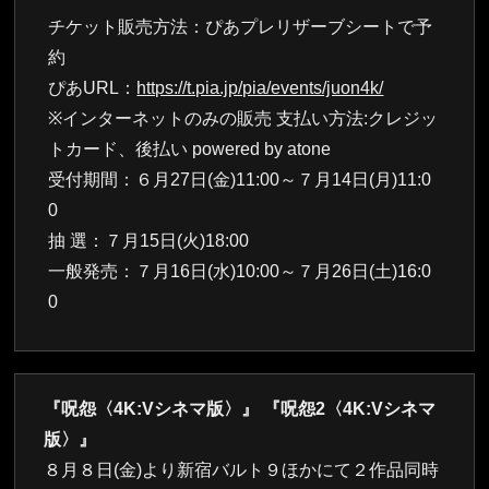
チケット販売方法：ぴあプレリザーブシートで予
約
ぴあURL：
https://t.pia.jp/pia/events/juon4k/
※インターネットのみの販売 支払い方法:クレジッ
トカード、後払い powered by atone
受付期間：６月27日(金)11:00～７月14日(月)11:0
0
抽 選：７月15日(火)18:00
一般発売：７月16日(水)10:00～７月26日(土)16:0
0
『呪怨〈4K:Vシネマ版〉』 『呪怨2〈4K:Vシネマ
版〉』
８月８日(金)より新宿バルト９ほかにて２作品同時