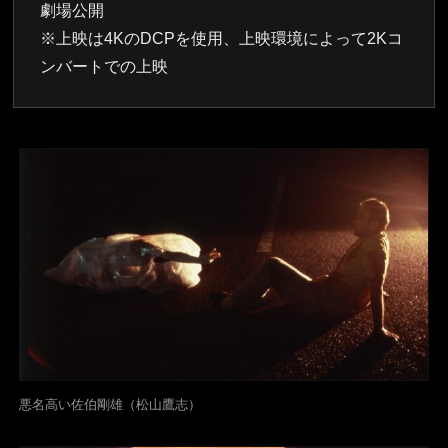
劇場公開
※上映は4KのDCPを使用、上映環境によって2Kコ
ンバートでの上映
悪名高い佐伯剛雄（松山鷹志）