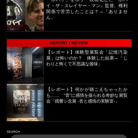
イ・ザ・スレイヤー・マン』監督、権利
関係で苦労したことは？→「ありませ
ん」
REPORT / REVIEW
【レポート】体験型展覧会「記憶汚染
展」は怖いのか？ 体験した結果→「じ
わりと怖くて不思議な後味」
【レポート】何かが聴こえちゃったか
も…… “音”に感情を操られる奇妙な展覧
会「残響シ念展 -⾳と感情の実験室-」
SEARCH