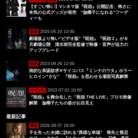
【すごい怖い】Vシネマ版『呪怨』公開記念、怖さに
本気の公式グッズが発売 “伽椰子になれる”フーデ
ィーも
2025.05.20 13:00
映画
劇場版より怖い“ビデオ版”『呪怨』『呪怨２』が８
月劇場公開 清水崇完全監修で映像・音声が迫力の
アップグレード
2023.08.26 12:00
映画
病的な承認欲求✕サイコパス『ミンナのウタ』ホラー
ヒロイン“さな” 『呪怨』を思わせる場面写真解禁
2023.07.01 10:00
イベント
『呪怨』を舞台化した「呪怨 THE LIVE」プロモ映像
解禁 伽椰子たちの姿がお目見え
最新記事
2026.08.07 18:00
映画
子を失った夫婦に訪れる“異様な幸福” 喪失と禁忌