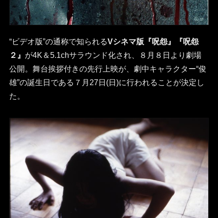
“ビデオ版”の通称で知られる
Vシネマ版『呪怨』『呪怨
２』
が4K＆5.1chサラウンド化され、８月８日より劇場
公開。舞台挨拶付きの先行上映が、劇中キャラクター“俊
雄”の誕生日である７月27日(日)に行われることが決定し
た。