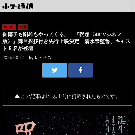
NEWS
映画
伽椰子も剛雄もやってくる。 『呪怨〈4K:Vシネマ
版〉』舞台挨拶付き先行上映決定 清水崇監督、キャス
ト８名が登壇
2025.06.27
by
レイナス
この記事は1年以上前に掲載されたものです。