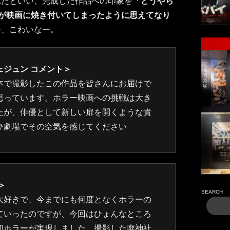
れたといい、完成した作品への印象を
「どうやら
のが映画に焼き付いてしまったように思えてなり
ー、こわいなー。
ジュン コメント＞
本で撮影したこの作品を皆さんにお届けで
思っています。ホラー映画への挑戦は大き
たが、俳優として新しい扉を開くような貴
ひ劇場でその空気を感じてください
＞
SEARCH
大好きで、今までにも何度となくホラーの
ていったのですが、今回はひょんなところ
初ホラーが実現しました。撮影した廃神社