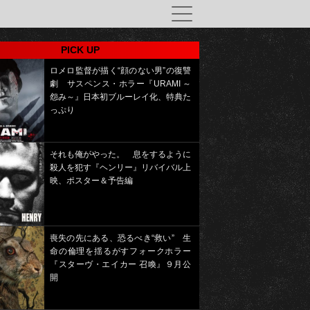
PICK UP
ロメロ監督が描く“顔のない男”の復讐
劇 サスペンス・ホラー『URAMI ～
怨み～』日本初ブルーレイ化、特典た
っぷり
それも俺がやった。 息をするように
殺人を犯す『ヘンリー』リバイバル上
映、ポスター＆予告編
喪失の先にある、恐るべき“救い” 生
命の倫理を揺るがすフォークホラー
『スターヴ・エイカー 召喚』９月公
開