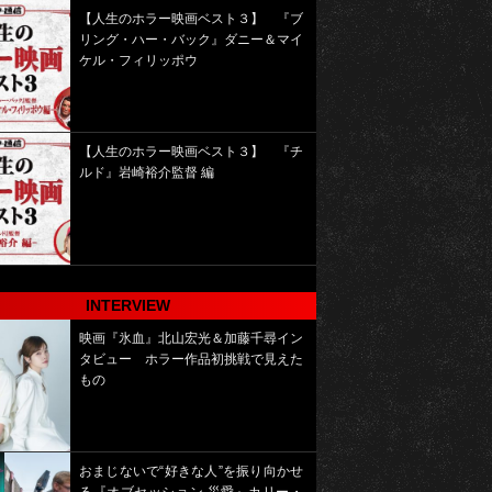
【人生のホラー映画ベスト３】 『ブ
リング・ハー・バック』ダニー＆マイ
ケル・フィリッポウ
【人生のホラー映画ベスト３】 『チ
ルド』岩崎裕介監督 編
INTERVIEW
映画『氷血』北山宏光＆加藤千尋イン
タビュー ホラー作品初挑戦で見えた
もの
おまじないで“好きな人”を振り向かせ