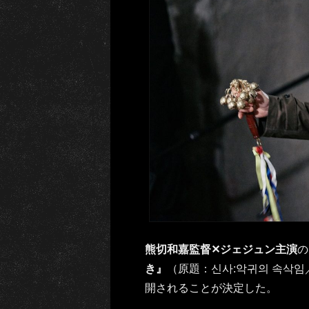
熊切和嘉監督✕ジェジュン主演
の
き』
（原題：신사:악귀의 속삭임／
開されることが決定した。