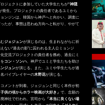
プロジェクトに参加していた大学生たちが
“神隠
が発生。プロジェクトの責任者であるユミから
ミョンジンは、韓国から神戸へと向かい、調査に
だったが、事態は思わぬ方向へと転がり、やがて
。
挑む
ジェジュン
が演じるのは、生まれながらに祈
えない“過去の影”に囚われる主人公ミョンジ
文化交流プロジェクトの責任者を務め、過去にミ
ミを
コン・ソンハ
、神戸でユミと学生たちを助け
ユンジュン
が演じる。また、ユミや学生たちが過
、名バイプレイヤーの
木野花
が演じる。
らコメントが到着。ジェジュンと同じく本作が初
「子供の頃からホラー映画が大好き」
で、念願の
に廃神社で行われ、宮司から
「本当に良くない場