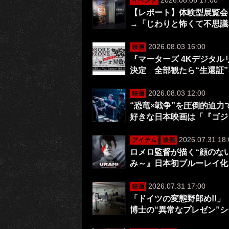
イベント
【レポート】体験型展覧会
→「じわりと怖くて不思議
2026.08.03 16:00
映画
『マーターズ 4Kデジタ
決定 全部観たら“生還証
2026.08.03 12:00
映画
“恐竜×戦争”を圧倒的迫
好きな日本映画は「『ゴジ
2026.07.31 18:
アイテム
映画
ロメロ監督が描く“顔のない
み～』日本初ブルーレイ化
2026.07.31 17:00
映画
「ドイツの変態野郎め!!」
博士の“異常なプレゼン”