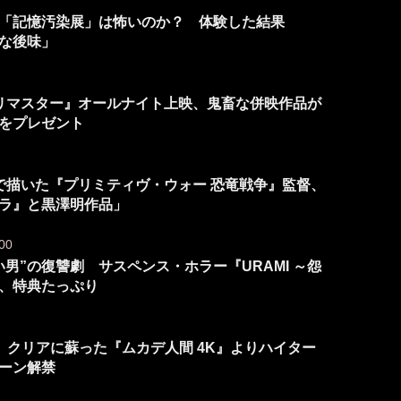
「記憶汚染展」は怖いのか？ 体験した結果
な後味」
ルリマスター』オールナイト上映、鬼畜な併映作品が
”をプレゼント
力で描いた『プリミティヴ・ウォー 恐竜戦争』監督、
ラ』と黒澤明作品」
00
男”の復讐劇 サスペンス・ホラー『URAMI ～怨
、特典たっぷり
 クリアに蘇った『ムカデ人間 4K』よりハイター
シーン解禁