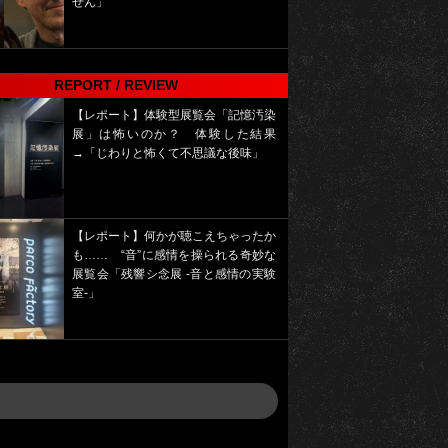
せん」
REPORT / REVIEW
【レポート】体験型展覧会「記憶汚染
展」は怖いのか？ 体験した結果
→「じわりと怖くて不思議な後味」
【レポート】何かが聴こえちゃったか
も…… “音”に感情を操られる奇妙な
展覧会「残響シ念展 -⾳と感情の実験
室-」