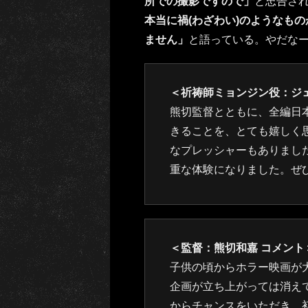
所での撮影ですので」
と忠告さ
本当に禍(わざわい)のようなも
ません」
と語っている。やだな
＜祈祷師ミョンジン役：ジェ
熊切監督とともに、全編日
きることを、とても嬉しく
なプレッシャーもありまし
重な体験になりました。ぜ
＜監督：熊切和嘉 コメント
子供の頃からホラー映画が
企画が立ち上がっては消え
からチャンスをいただき、