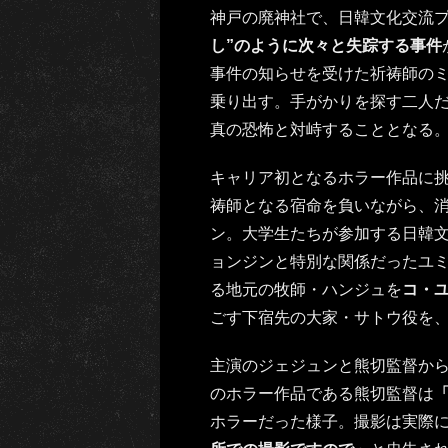
神戸の廃神社で、日韓文化交流
し”のように次々と失踪する事件
事件の知らせを受けた祈祷師の
乗り出す。手がかりを探す二人
真の恐怖と対峙することとなる
キャリア初となるホラー作品に
祷師となる宿命を負いながら、消
ン。大学生たちが参加する日韓
ョンジンと特別な関係だったユ
る地元の牧師・ハンジュを
コ・
ごす下宿先の大家・サトウ役を
主演のジェジュンと熊切監督か
のホラー作品である熊切監督は
ホラーだった様子。撮影は実際