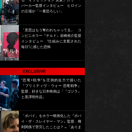
る『オブセッション 災愛』カリー・
バーカー監督インタビュー ヒロイン
の立場が「一番恐ろしい」
「意思はもう奪われちゃってる」 コ
ンビニホラー『チルド』岩崎裕介監督
インタビュー “仕組みに支配された
毎日”に感じた恐怖
EXCLUSIVE
“恐竜×戦争”を圧倒的迫力で描いた
『プリミティヴ・ウォー 恐竜戦争』
監督、好きな日本映画は「『ゴジラ』
と黒澤明作品」
「ポパイ」をホラー映画化した『ポパ
イ・ザ・スレイヤー・マン』監督、権
利関係で苦労したことは？→「ありま