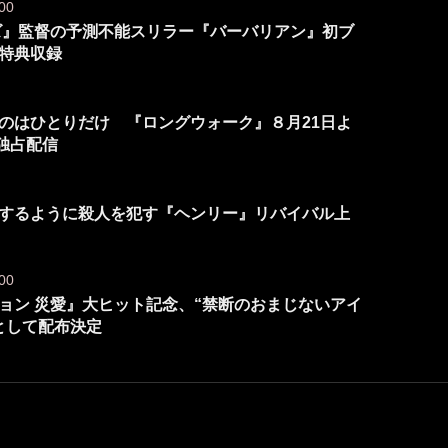
00
ンズ』監督の予測不能スリラー『バーバリアン』初ブ
特典収録
のはひとりだけ 『ロングウォーク』８月21日よ
題独占配信
するように殺人を犯す『ヘンリー』リバイバル上
00
ョン 災愛』大ヒット記念、“禁断のおまじないアイ
として配布決定