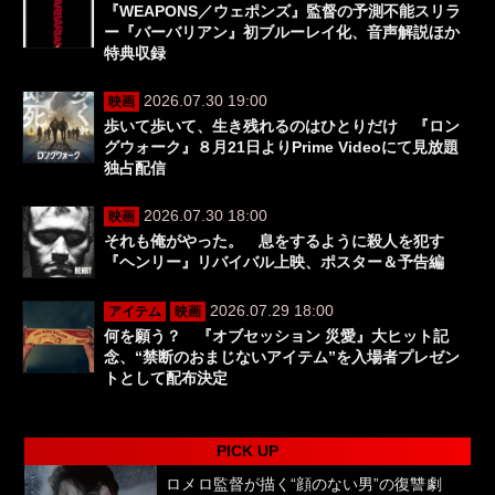
『WEAPONS／ウェポンズ』監督の予測不能スリラ
ー『バーバリアン』初ブルーレイ化、音声解説ほか
特典収録
2026.07.30 19:00
映画
歩いて歩いて、生き残れるのはひとりだけ 『ロン
グウォーク』８月21日よりPrime Videoにて見放題
独占配信
2026.07.30 18:00
映画
それも俺がやった。 息をするように殺人を犯す
『ヘンリー』リバイバル上映、ポスター＆予告編
2026.07.29 18:00
アイテム
映画
何を願う？ 『オブセッション 災愛』大ヒット記
念、“禁断のおまじないアイテム”を入場者プレゼン
トとして配布決定
PICK UP
ロメロ監督が描く“顔のない男”の復讐劇