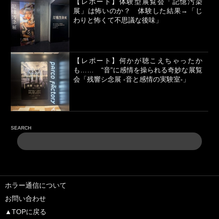
【レポート】体験型展覧会「記憶汚染
展」は怖いのか？ 体験した結果→「じ
わりと怖くて不思議な後味」
【レポート】何かが聴こえちゃったか
も…… “音”に感情を操られる奇妙な展覧
会「残響シ念展 -⾳と感情の実験室-」
SEARCH
ホラー通信について
お問い合わせ
▲TOPに戻る