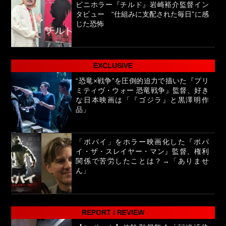
ビニホラー『チルド』岩崎裕介監督イン
タビュー “仕組みに支配された毎日”に感
じた恐怖
EXCLUSIVE
“恐竜×戦争”を圧倒的迫力で描いた『プリ
ミティヴ・ウォー 恐竜戦争』監督、好き
な日本映画は「『ゴジラ』と黒澤明作
品」
「ポパイ」をホラー映画化した『ポパ
イ・ザ・スレイヤー・マン』監督、権利
関係で苦労したことは？→「ありませ
ん」
REPORT / REVIEW