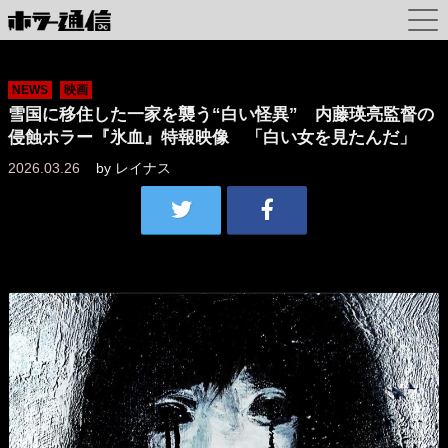
NEWS
映画
雪国に移住した一家を襲う“白い怪異” 内藤瑛亮監督の
侵蝕ホラー『氷血』特報映像 「白い女を見たんだ」
2026.03.26
by
レイナス