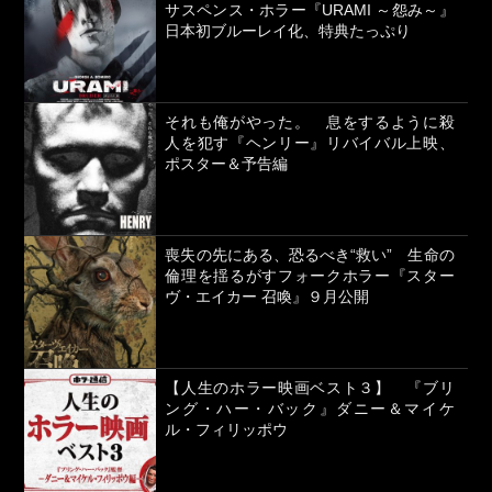
サスペンス・ホラー『URAMI ～怨み～』
日本初ブルーレイ化、特典たっぷり
それも俺がやった。 息をするように殺
人を犯す『ヘンリー』リバイバル上映、
ポスター＆予告編
喪失の先にある、恐るべき“救い” 生命の
倫理を揺るがすフォークホラー『スター
ヴ・エイカー 召喚』９月公開
【人生のホラー映画ベスト３】 『ブリ
ング・ハー・バック』ダニー＆マイケ
ル・フィリッポウ