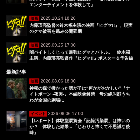
エンターテイメントを体験して」
2025.10.24 18:26
映画
内藤瑛亮監督✕鈴木福主演の映画『ヒグマ!!』、現実
のクマ被害を鑑み公開延期
2025.09.25 17:00
映画
闇バイトしくじって最強ヒグマとバトル。 鈴木福
主演、内藤瑛亮監督作『ヒグマ!!』ポスター＆予告編
最新記事
2026.08.06 18:00
映画
神秘の森で授かった我が子は“何かがおかしい”『ナ
イトボーン -夜哭-』本編映像解禁 母の絶叫顔うち
わが全国の劇場に
2026.08.06 17:00
イベント
【レポート】体験型展覧会「記憶汚染展」は怖いの
か？ 体験した結果→「じわりと怖くて不思議な後
味」