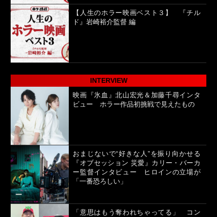
【人生のホラー映画ベスト３】 『チル
ド』岩崎裕介監督 編
INTERVIEW
映画『氷血』北山宏光＆加藤千尋インタ
ビュー ホラー作品初挑戦で見えたもの
おまじないで“好きな人”を振り向かせる
『オブセッション 災愛』カリー・バーカ
ー監督インタビュー ヒロインの立場が
「一番恐ろしい」
「意思はもう奪われちゃってる」 コン