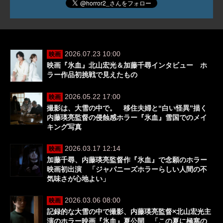
2026.07.23 10:00
映画
映画『氷血』北山宏光＆加藤千尋インタビュー ホ
ラー作品初挑戦で見えたもの
2026.05.22 17:00
映画
撮影は、大雪の中で。 移住夫婦と“白い怪異”描く
内藤瑛亮監督の侵蝕感ホラー『氷血』雪国でのメイ
キング写真
2026.03.17 12:14
映画
加藤千尋、内藤瑛亮監督作『氷血』で念願のホラー
映画初出演 「ジャパニーズホラーらしい人間の不
気味さが心地よい」
2026.03.06 08:00
映画
記録的な大雪の中で撮影、内藤瑛亮監督×北山宏光主
演のホラー映画『氷血』夏公開 「この夏に極寒の