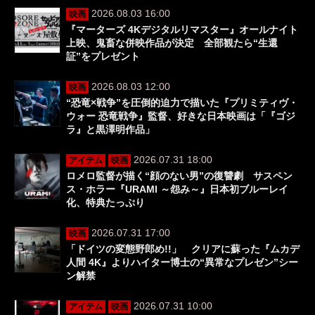
2026.08.03 16:00
映画
『マーターズ 4Kデジタルリマスター』オールナイト
上映、鬼畜な併映作品が決定 全部観たら“生還
証”をプレゼント
2026.08.03 12:00
映画
“恐竜×戦争”を圧倒的迫力で描いた『プリミティヴ・
ウォー 恐竜戦争』監督、好きな日本映画は「『ゴジ
ラ』と黒澤明作品」
2026.07.31 18:00
アイテム
映画
ロメロ監督が描く“顔のない男”の復讐劇 サスペン
ス・ホラー『URAMI ～怨み～』日本初ブルーレイ
化、特典たっぷり
2026.07.31 17:00
映画
「ドイツの変態野郎め!!」 クリアに蘇った『ムカデ
人間 4K』よりハイター博士の“異常なプレゼン”シー
ン解禁
2026.07.31 10:00
アイテム
映画