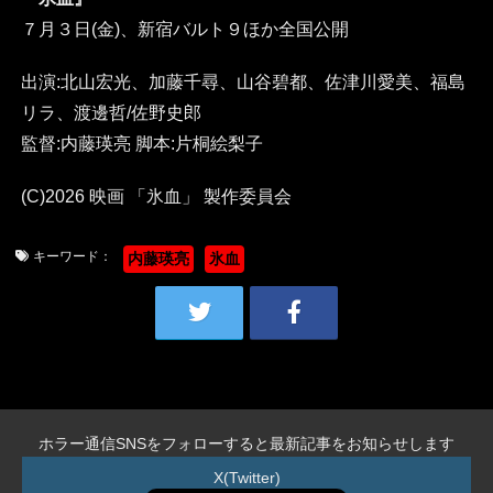
７月３日(金)、新宿バルト９ほか全国公開
出演:北山宏光、加藤千尋、山谷碧都、佐津川愛美、福島
リラ、渡邊哲/佐野史郎
監督:内藤瑛亮 脚本:片桐絵梨子
(C)2026 映画 「氷血」 製作委員会
キーワード：
内藤瑛亮
氷血
ホラー通信SNSをフォローすると最新記事をお知らせします
X(Twitter)