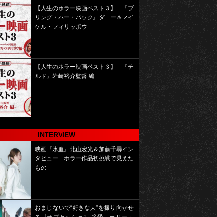
【人生のホラー映画ベスト３】 『ブ
リング・ハー・バック』ダニー＆マイ
ケル・フィリッポウ
【人生のホラー映画ベスト３】 『チ
ルド』岩崎裕介監督 編
INTERVIEW
映画『氷血』北山宏光＆加藤千尋イン
タビュー ホラー作品初挑戦で見えた
もの
おまじないで“好きな人”を振り向かせ