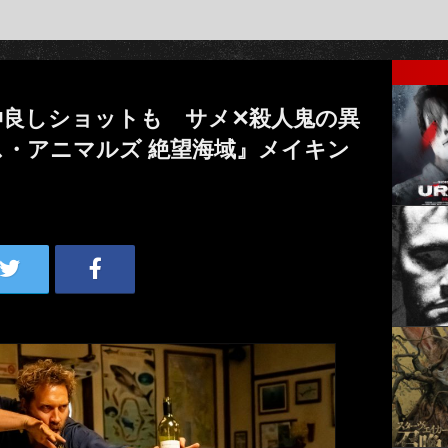
仲良しショットも サメ✕殺人鬼の異
・アニマルズ 絶望海域』メイキン