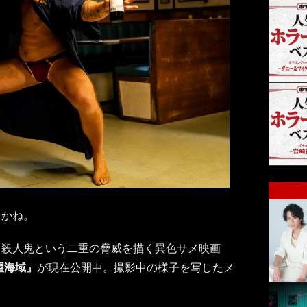
ちかね。
ス殺人鬼という二重の脅威を描く異色サメ映画
望海域』
が現在公開中。撮影中の様子を写したメ