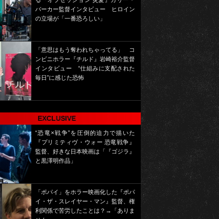
る『オブセッション 災愛』カリー・
バーカー監督インタビュー ヒロイン
の立場が「一番恐ろしい」
「意思はもう奪われちゃってる」 コ
ンビニホラー『チルド』岩崎裕介監督
インタビュー “仕組みに支配された
毎日”に感じた恐怖
EXCLUSIVE
“恐竜×戦争”を圧倒的迫力で描いた
『プリミティヴ・ウォー 恐竜戦争』
監督、好きな日本映画は「『ゴジラ』
と黒澤明作品」
「ポパイ」をホラー映画化した『ポパ
イ・ザ・スレイヤー・マン』監督、権
利関係で苦労したことは？→「ありま