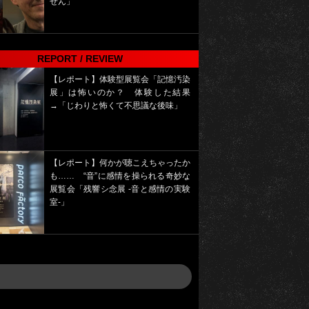
せん」
REPORT / REVIEW
【レポート】体験型展覧会「記憶汚染
展」は怖いのか？ 体験した結果
→「じわりと怖くて不思議な後味」
【レポート】何かが聴こえちゃったか
も…… “音”に感情を操られる奇妙な
展覧会「残響シ念展 -⾳と感情の実験
室-」