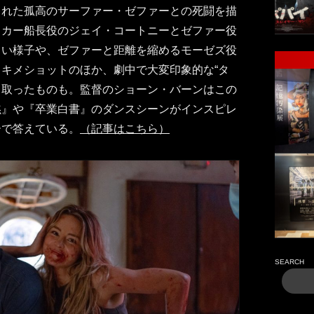
された孤高のサーファー・ゼファーとの死闘を描
ッカー船長役のジェイ・コートニーとゼファー役
じい様子や、ゼファーと距離を縮めるモーゼズ役
キメショットのほか、劇中で大変印象的な“タ
り取ったものも。監督のショーン・バーンはこの
黙』や『卒業白書』のダンスシーンがインスピレ
ーで答えている。
（記事はこちら）
SEARCH