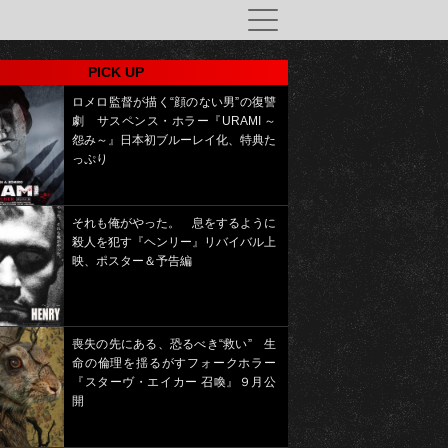
PICK UP
ロメロ監督が描く“顔のない男”の復讐
劇 サスペンス・ホラー『URAMI ～
怨み～』日本初ブルーレイ化、特典た
っぷり
それも俺がやった。 息をするように
殺人を犯す『ヘンリー』リバイバル上
映、ポスター＆予告編
喪失の先にある、恐るべき“救い” 生
命の倫理を揺るがすフォークホラー
『スターヴ・エイカー 召喚』９月公
開