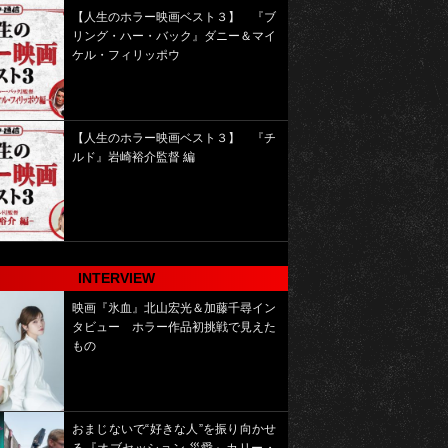
【人生のホラー映画ベスト３】 『ブ
リング・ハー・バック』ダニー＆マイ
ケル・フィリッポウ
【人生のホラー映画ベスト３】 『チ
ルド』岩崎裕介監督 編
INTERVIEW
映画『氷血』北山宏光＆加藤千尋イン
タビュー ホラー作品初挑戦で見えた
もの
おまじないで“好きな人”を振り向かせ