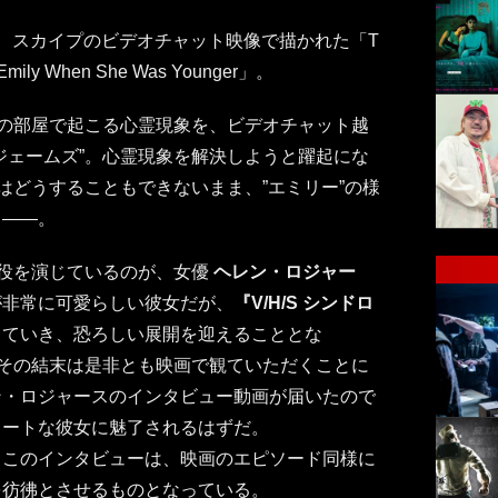
、スカイプのビデオチャット映像で描かれた「T
o Emily When She Was Younger」。
”の部屋で起こる心霊現象を、ビデオチャット越
ジェームズ”。心霊現象を解決しようと躍起にな
はどうすることもできないまま、”エミリー”の様
く――。
”役を演じているのが、女優
ヘレン・ロジャー
が非常に可愛らしい彼女だが、
『V/H/S シンドロ
っていき、恐ろしい展開を迎えることとな
とその結末は是非とも映画で観ていただくことに
ン・ロジャースのインタビュー動画が届いたので
ュートな彼女に魅了されるはずだ。
るこのインタビューは、映画のエピソード同様に
を彷彿とさせるものとなっている。