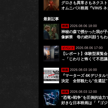
グロさも異常さもネクスト
オムニバス映画『V/H/S 
最新記事
2026.08.06 18:00
映画
神秘の森で授かった我が子は
像解禁 母の絶叫顔うちわ
2026.08.06 17:00
イベント
【レポート】体験型展覧会
→「じわりと怖くて不思議
2026.08.03 16:00
映画
『マーターズ 4Kデジタ
決定 全部観たら“生還証
2026.08.03 12:00
映画
“恐竜×戦争”を圧倒的迫
好きな日本映画は「『ゴジ