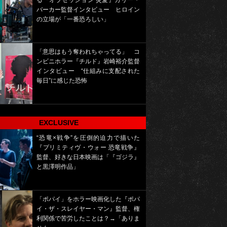
る『オブセッション 災愛』カリー・
バーカー監督インタビュー ヒロイン
の立場が「一番恐ろしい」
「意思はもう奪われちゃってる」 コ
ンビニホラー『チルド』岩崎裕介監督
インタビュー “仕組みに支配された
毎日”に感じた恐怖
EXCLUSIVE
“恐竜×戦争”を圧倒的迫力で描いた
『プリミティヴ・ウォー 恐竜戦争』
監督、好きな日本映画は「『ゴジラ』
と黒澤明作品」
「ポパイ」をホラー映画化した『ポパ
イ・ザ・スレイヤー・マン』監督、権
利関係で苦労したことは？→「ありま