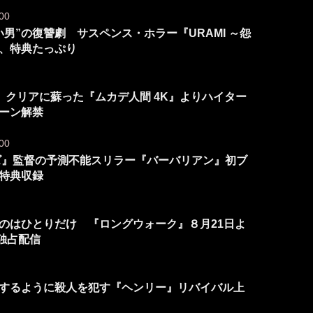
00
男”の復讐劇 サスペンス・ホラー『URAMI ～怨
、特典たっぷり
 クリアに蘇った『ムカデ人間 4K』よりハイター
シーン解禁
00
ンズ』監督の予測不能スリラー『バーバリアン』初ブ
特典収録
のはひとりだけ 『ロングウォーク』８月21日よ
題独占配信
するように殺人を犯す『ヘンリー』リバイバル上