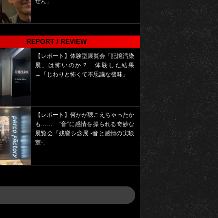
せん」
REPORT / REVIEW
【レポート】体験型展覧会「記憶汚染
展」は怖いのか？ 体験した結果
→「じわりと怖くて不思議な後味」
【レポート】何かが聴こえちゃったか
も…… “音”に感情を操られる奇妙な
展覧会「残響シ念展 -⾳と感情の実験
室-」