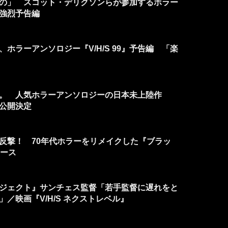
の」 スコット・デリクソンらが参加するホラー
5』強烈予告編
ホラーアンソロジー『V/H/S 99』予告編 「楽
。 人気ホラーアンソロジーの日本未上陸作
5』公開決定
反撃！ 70年代ホラーをリメイクした『ブラッ
リース
ジェクト』サンチェス監督「若手監督に遅れをと
／映画『V/H/S ネクストレベル』