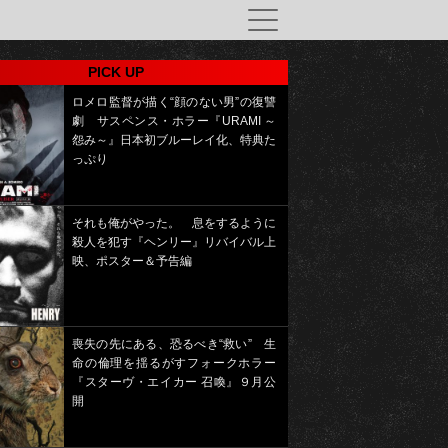
PICK UP
ロメロ監督が描く“顔のない男”の復讐
劇 サスペンス・ホラー『URAMI ～
怨み～』日本初ブルーレイ化、特典た
っぷり
それも俺がやった。 息をするように
殺人を犯す『ヘンリー』リバイバル上
映、ポスター＆予告編
喪失の先にある、恐るべき“救い” 生
命の倫理を揺るがすフォークホラー
『スターヴ・エイカー 召喚』９月公
開