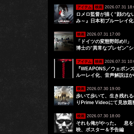
2026.07.31 18:
アイテム
映画
ロメロ監督が描く“顔のない
み～』日本初ブルーレイ化
2026.07.31 17:00
映画
「ドイツの変態野郎め!!」
博士の“異常なプレゼン”
2026.07.31 10:
アイテム
映画
『WEAPONS／ウェポ
ルーレイ化、音声解説ほか
2026.07.30 19:00
映画
歩いて歩いて、生き残れる
りPrime Videoにて見放
2026.07.30 18:00
映画
それも俺がやった。 息を
映、ポスター＆予告編