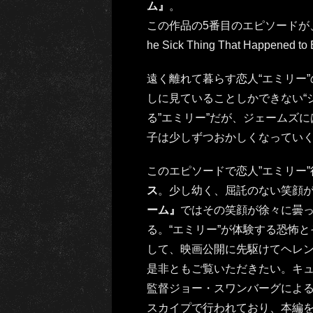
ム』
。
この作品の5番目のエピソードが
he Sick Thing That Happened t
遠く離れて暮らす恋人“エミリー
しに見ていることしかできない“
る”エミリー”だが、ジェームズに
子は少しずつおかしくなってい
このエピソードで恋人”エミリー
ス
。少し幼く、屈託のない笑顔
ーム』
ではその笑顔が徐々に曇
る。“エミリー”が体験する恐怖
して、映画公開に先駆けてヘレ
是非ともご覧いただきたい。キ
監督ジョー・スワンバーグによ
スカイプで行われており、本編