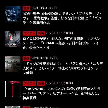
2026.08.03 12:00
映画
“恐竜×戦争”を圧倒的迫力で描いた『プリミティヴ・
ウォー 恐竜戦争』監督、好きな日本映画は「『ゴジ
ラ』と黒澤明作品」
2026.07.31 18:00
アイテム
映画
ロメロ監督が描く“顔のない男”の復讐劇 サスペン
ス・ホラー『URAMI ～怨み～』日本初ブルーレイ
化、特典たっぷり
2026.07.31 17:00
映画
「ドイツの変態野郎め!!」 クリアに蘇った『ムカデ
人間 4K』よりハイター博士の“異常なプレゼン”シー
ン解禁
2026.07.31 10:00
アイテム
映画
『WEAPONS／ウェポンズ』監督の予測不能スリラ
ー『バーバリアン』初ブルーレイ化、音声解説ほか
特典収録