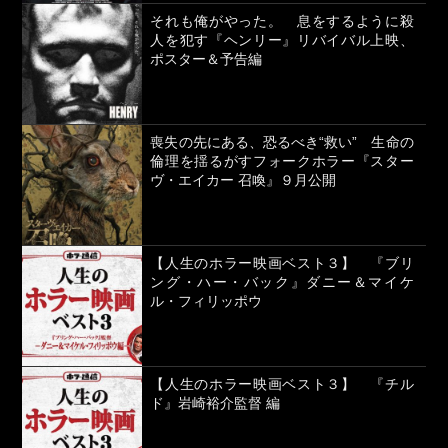
それも俺がやった。 息をするように殺
人を犯す『ヘンリー』リバイバル上映、
ポスター＆予告編
喪失の先にある、恐るべき“救い” 生命の
倫理を揺るがすフォークホラー『スター
ヴ・エイカー 召喚』９月公開
【人生のホラー映画ベスト３】 『ブリ
ング・ハー・バック』ダニー＆マイケ
ル・フィリッポウ
【人生のホラー映画ベスト３】 『チル
ド』岩崎裕介監督 編