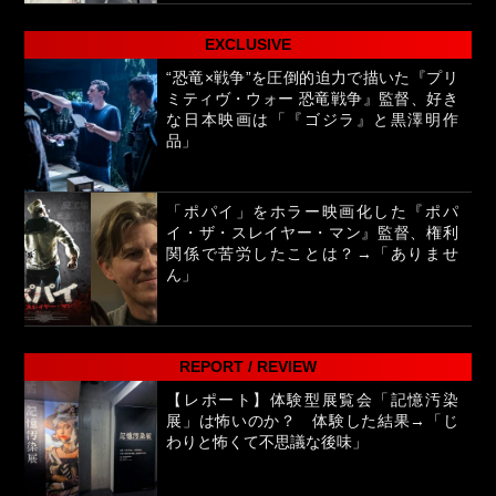
EXCLUSIVE
“恐竜×戦争”を圧倒的迫力で描いた『プリ
ミティヴ・ウォー 恐竜戦争』監督、好き
な日本映画は「『ゴジラ』と黒澤明作
品」
「ポパイ」をホラー映画化した『ポパ
イ・ザ・スレイヤー・マン』監督、権利
関係で苦労したことは？→「ありませ
ん」
REPORT / REVIEW
【レポート】体験型展覧会「記憶汚染
展」は怖いのか？ 体験した結果→「じ
わりと怖くて不思議な後味」