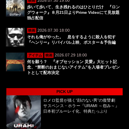
2026.07.30 19:00
映画
歩いて歩いて、生き残れるのはひとりだけ 『ロン
グウォーク』８月21日よりPrime Videoにて見放題
独占配信
2026.07.30 18:00
映画
それも俺がやった。 息をするように殺人を犯す
『ヘンリー』リバイバル上映、ポスター＆予告編
2026.07.29 18:00
アイテム
映画
何を願う？ 『オブセッション 災愛』大ヒット記
念、“禁断のおまじないアイテム”を入場者プレゼン
トとして配布決定
PICK UP
ロメロ監督が描く“顔のない男”の復讐劇
サスペンス・ホラー『URAMI ～怨み～』
日本初ブルーレイ化、特典たっぷり