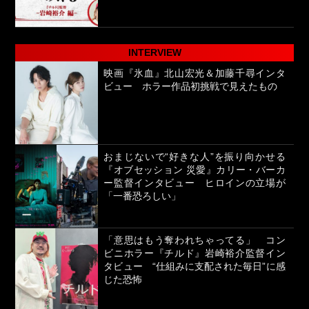
INTERVIEW
映画『氷血』北山宏光＆加藤千尋インタ
ビュー ホラー作品初挑戦で見えたもの
おまじないで“好きな人”を振り向かせる
『オブセッション 災愛』カリー・バーカ
ー監督インタビュー ヒロインの立場が
「一番恐ろしい」
「意思はもう奪われちゃってる」 コン
ビニホラー『チルド』岩崎裕介監督イン
タビュー “仕組みに支配された毎日”に感
じた恐怖