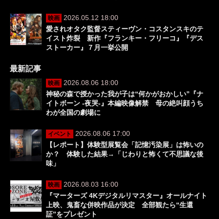
2026.05.12 18:00
映画
愛されオタク監督スティーヴン・コスタンスキのテ
イスト炸裂 新作『フランキー・フリーコ』『デス
ストーカー』７月一挙公開
最新記事
2026.08.06 18:00
映画
神秘の森で授かった我が子は“何かがおかしい”『ナ
イトボーン -夜哭-』本編映像解禁 母の絶叫顔うち
わが全国の劇場に
2026.08.06 17:00
イベント
【レポート】体験型展覧会「記憶汚染展」は怖いの
か？ 体験した結果→「じわりと怖くて不思議な後
味」
2026.08.03 16:00
映画
『マーターズ 4Kデジタルリマスター』オールナイト
上映、鬼畜な併映作品が決定 全部観たら“生還
証”をプレゼント