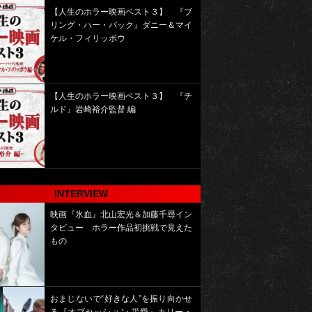
【人生のホラー映画ベスト３】 『ブ
リング・ハー・バック』ダニー＆マイ
ケル・フィリッポウ
【人生のホラー映画ベスト３】 『チ
ルド』岩崎裕介監督 編
INTERVIEW
映画『氷血』北山宏光＆加藤千尋イン
タビュー ホラー作品初挑戦で見えた
もの
おまじないで“好きな人”を振り向かせ