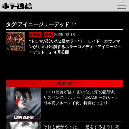
タグ‘アイニージューデッド！’
2025.02.18
NEWS
映画
“トロマが泣いたZ級ホラー”！ ロイド・カウフマ
ンがカメオ出演するホラーコメディ『アイニージュ
ーデッド！』４月公開
PICK UP
ロメロ監督が描く“顔のない男”の復讐劇
サスペンス・ホラー『URAMI ～怨み～』
日本初ブルーレイ化、特典たっぷり
それも俺がやった。 息をするように殺