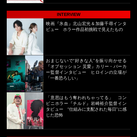
INTERVIEW
映画『氷血』北山宏光＆加藤千尋インタ
ビュー ホラー作品初挑戦で見えたもの
おまじないで“好きな人”を振り向かせる
『オブセッション 災愛』カリー・バーカ
ー監督インタビュー ヒロインの立場が
「一番恐ろしい」
「意思はもう奪われちゃってる」 コン
ビニホラー『チルド』岩崎裕介監督イン
タビュー “仕組みに支配された毎日”に感
じた恐怖