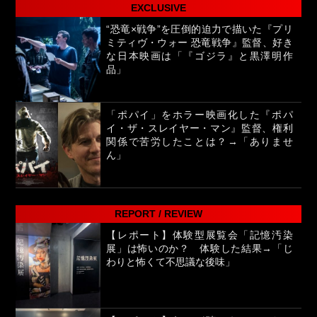
EXCLUSIVE
“恐竜×戦争”を圧倒的迫力で描いた『プリ
ミティヴ・ウォー 恐竜戦争』監督、好き
な日本映画は「『ゴジラ』と黒澤明作
品」
「ポパイ」をホラー映画化した『ポパ
イ・ザ・スレイヤー・マン』監督、権利
関係で苦労したことは？→「ありませ
ん」
REPORT / REVIEW
【レポート】体験型展覧会「記憶汚染
展」は怖いのか？ 体験した結果→「じ
わりと怖くて不思議な後味」