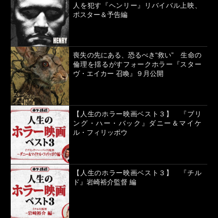
人を犯す『ヘンリー』リバイバル上映、
ポスター＆予告編
喪失の先にある、恐るべき“救い” 生命の
倫理を揺るがすフォークホラー『スター
ヴ・エイカー 召喚』９月公開
【人生のホラー映画ベスト３】 『ブリ
ング・ハー・バック』ダニー＆マイケ
ル・フィリッポウ
【人生のホラー映画ベスト３】 『チル
ド』岩崎裕介監督 編