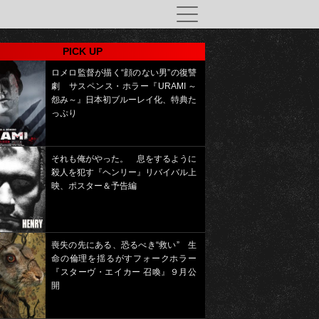
PICK UP
ロメロ監督が描く“顔のない男”の復讐
劇 サスペンス・ホラー『URAMI ～
怨み～』日本初ブルーレイ化、特典た
っぷり
それも俺がやった。 息をするように
殺人を犯す『ヘンリー』リバイバル上
映、ポスター＆予告編
喪失の先にある、恐るべき“救い” 生
命の倫理を揺るがすフォークホラー
『スターヴ・エイカー 召喚』９月公
開