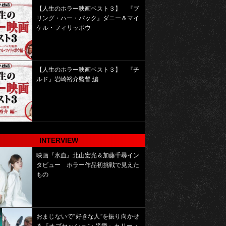
【人生のホラー映画ベスト３】 『ブ
リング・ハー・バック』ダニー＆マイ
ケル・フィリッポウ
【人生のホラー映画ベスト３】 『チ
ルド』岩崎裕介監督 編
INTERVIEW
映画『氷血』北山宏光＆加藤千尋イン
タビュー ホラー作品初挑戦で見えた
もの
おまじないで“好きな人”を振り向かせ