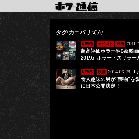
タグ‘カニバリズム’
2018.
NEWS
イベント
映画
超高評価ホラーやB級映
2019』ホラー・スリラ
2014.03.29
b
NEWS
映画
食人趣味の男が“獲物”を
に日本公開決定！