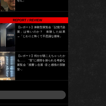
せん」
REPORT / REVIEW
【レポート】体験型展覧会「記憶汚染
展」は怖いのか？ 体験した結果
→「じわりと怖くて不思議な後味」
【レポート】何かが聴こえちゃったか
も…… “音”に感情を操られる奇妙な
展覧会「残響シ念展 -⾳と感情の実験
室-」