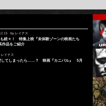
12.15
by
レイナス
画も続々！ 特集上映『未体験ゾーンの映画たち
ー系作品をご紹介
y
レイナス
愛してしまったら……？ 映画『カニバル』 5月