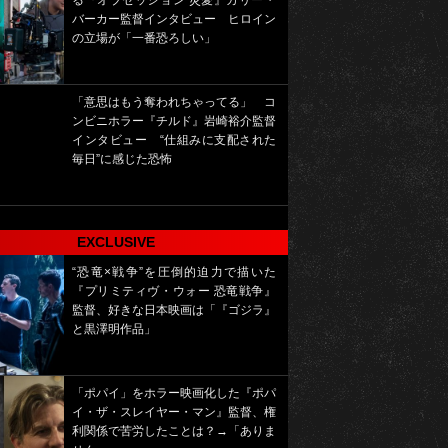
る『オブセッション 災愛』カリー・
バーカー監督インタビュー ヒロイン
の立場が「一番恐ろしい」
「意思はもう奪われちゃってる」 コ
ンビニホラー『チルド』岩崎裕介監督
インタビュー “仕組みに支配された
毎日”に感じた恐怖
EXCLUSIVE
“恐竜×戦争”を圧倒的迫力で描いた
『プリミティヴ・ウォー 恐竜戦争』
監督、好きな日本映画は「『ゴジラ』
と黒澤明作品」
「ポパイ」をホラー映画化した『ポパ
イ・ザ・スレイヤー・マン』監督、権
利関係で苦労したことは？→「ありま