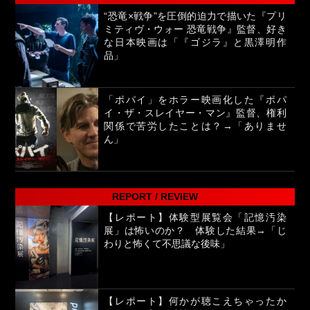
“恐竜×戦争”を圧倒的迫力で描いた『プリ
ミティヴ・ウォー 恐竜戦争』監督、好き
な日本映画は「『ゴジラ』と黒澤明作
品」
「ポパイ」をホラー映画化した『ポパ
イ・ザ・スレイヤー・マン』監督、権利
関係で苦労したことは？→「ありませ
ん」
REPORT / REVIEW
【レポート】体験型展覧会「記憶汚染
展」は怖いのか？ 体験した結果→「じ
わりと怖くて不思議な後味」
【レポート】何かが聴こえちゃったか