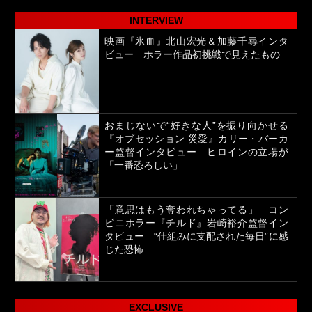
INTERVIEW
映画『氷血』北山宏光＆加藤千尋インタ
ビュー ホラー作品初挑戦で見えたもの
おまじないで“好きな人”を振り向かせる
『オブセッション 災愛』カリー・バーカ
ー監督インタビュー ヒロインの立場が
「一番恐ろしい」
「意思はもう奪われちゃってる」 コン
ビニホラー『チルド』岩崎裕介監督イン
タビュー “仕組みに支配された毎日”に感
じた恐怖
EXCLUSIVE