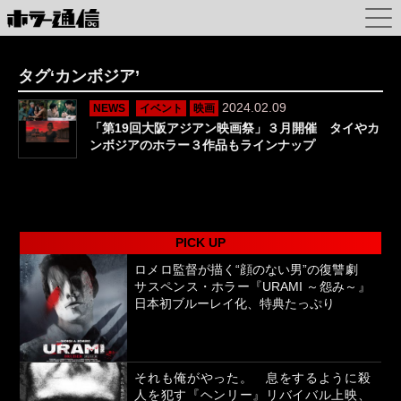
タグ‘カンボジア’
2024.02.09
NEWS
イベント
映画
「第19回大阪アジアン映画祭」３月開催 タイやカ
ンボジアのホラー３作品もラインナップ
PICK UP
ロメロ監督が描く“顔のない男”の復讐劇
サスペンス・ホラー『URAMI ～怨み～』
日本初ブルーレイ化、特典たっぷり
それも俺がやった。 息をするように殺
人を犯す『ヘンリー』リバイバル上映、