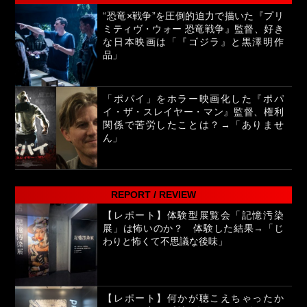
“恐竜×戦争”を圧倒的迫力で描いた『プリ
ミティヴ・ウォー 恐竜戦争』監督、好き
な日本映画は「『ゴジラ』と黒澤明作
品」
「ポパイ」をホラー映画化した『ポパ
イ・ザ・スレイヤー・マン』監督、権利
関係で苦労したことは？→「ありませ
ん」
REPORT / REVIEW
【レポート】体験型展覧会「記憶汚染
展」は怖いのか？ 体験した結果→「じ
わりと怖くて不思議な後味」
【レポート】何かが聴こえちゃったか