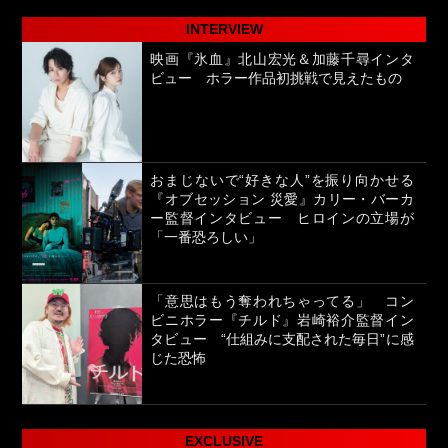
INTERVIEW
映画『氷血』北山宏光＆加藤千尋インタ
ビュー ホラー作品初挑戦で見えたもの
おまじないで“好きな人”を振り向かせる
『オブセッション 災愛』カリー・バーカ
ー監督インタビュー ヒロインの立場が
「一番恐ろしい」
「意思はもう奪われちゃってる」 コン
ビニホラー『チルド』岩崎裕介監督イン
タビュー “仕組みに支配された毎日”に感
じた恐怖
EXCLUSIVE