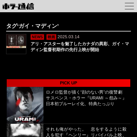
タグ‘ガイ・マディン’
2025.03.14
NEWS
映画
アリ・アスターを魅了したカナダの異彩、ガイ・マ
ディン監督初期作の先行上映が開始
PICK UP
ロメロ監督が描く“顔のない男”の復讐劇
サスペンス・ホラー『URAMI ～怨み～』
日本初ブルーレイ化、特典たっぷり
それも俺がやった。 息をするように殺
人を犯す『ヘンリー』リバイバル上映、