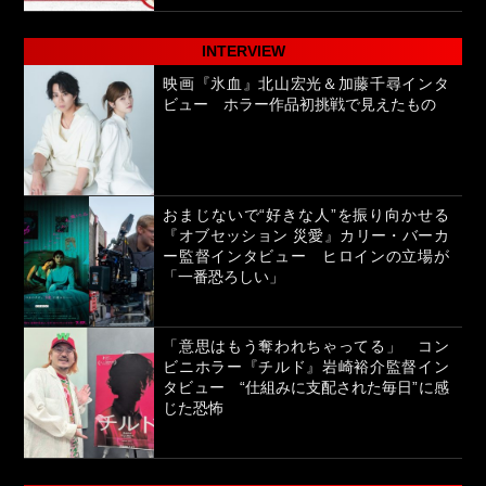
INTERVIEW
映画『氷血』北山宏光＆加藤千尋インタ
ビュー ホラー作品初挑戦で見えたもの
おまじないで“好きな人”を振り向かせる
『オブセッション 災愛』カリー・バーカ
ー監督インタビュー ヒロインの立場が
「一番恐ろしい」
「意思はもう奪われちゃってる」 コン
ビニホラー『チルド』岩崎裕介監督イン
タビュー “仕組みに支配された毎日”に感
じた恐怖