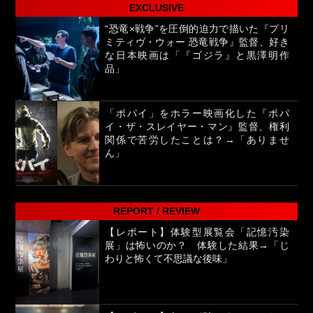
EXCLUSIVE
“恐竜×戦争”を圧倒的迫力で描いた『プリ
ミティヴ・ウォー 恐竜戦争』監督、好き
な日本映画は「『ゴジラ』と黒澤明作
品」
「ポパイ」をホラー映画化した『ポパ
イ・ザ・スレイヤー・マン』監督、権利
関係で苦労したことは？→「ありませ
ん」
REPORT / REVIEW
【レポート】体験型展覧会「記憶汚染
展」は怖いのか？ 体験した結果→「じ
わりと怖くて不思議な後味」