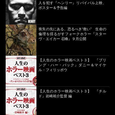
人を犯す『ヘンリー』リバイバル上映、
ポスター＆予告編
喪失の先にある、恐るべき“救い” 生命の
倫理を揺るがすフォークホラー『スター
ヴ・エイカー 召喚』９月公開
【人生のホラー映画ベスト３】 『ブリ
ング・ハー・バック』ダニー＆マイケ
ル・フィリッポウ
【人生のホラー映画ベスト３】 『チル
ド』岩崎裕介監督 編