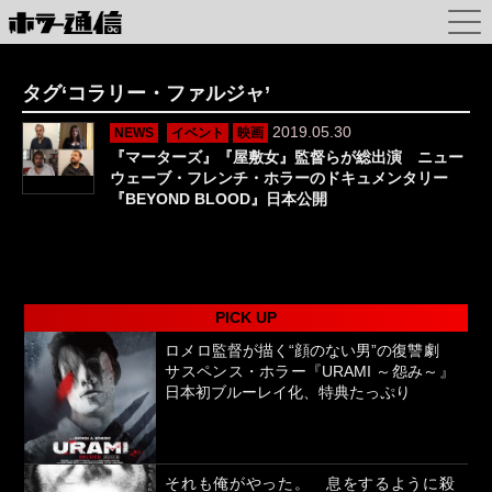
タグ‘コラリー・ファルジャ’
2019.05.30
NEWS
イベント
映画
『マーターズ』『屋敷女』監督らが総出演 ニュー
ウェーブ・フレンチ・ホラーのドキュメンタリー
『BEYOND BLOOD』日本公開
PICK UP
ロメロ監督が描く“顔のない男”の復讐劇
サスペンス・ホラー『URAMI ～怨み～』
日本初ブルーレイ化、特典たっぷり
それも俺がやった。 息をするように殺