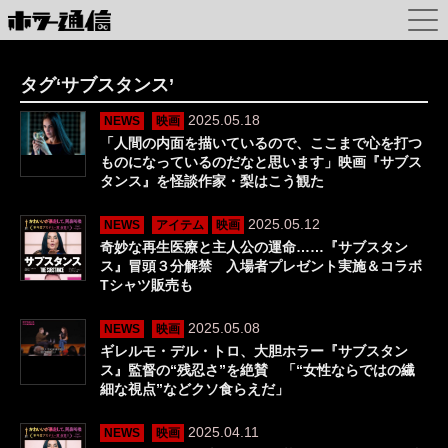
タグ‘サブスタンス’
2025.05.18
NEWS
映画
「人間の内面を描いているので、ここまで心を打つ
ものになっているのだなと思います」映画『サブス
タンス』を怪談作家・梨はこう観た
2025.05.12
NEWS
アイテム
映画
奇妙な再生医療と主人公の運命……『サブスタン
ス』冒頭３分解禁 入場者プレゼント実施＆コラボ
Tシャツ販売も
2025.05.08
NEWS
映画
ギレルモ・デル・トロ、大胆ホラー『サブスタン
ス』監督の“残忍さ”を絶賛 「“女性ならではの繊
細な視点”などクソ食らえだ」
2025.04.11
NEWS
映画