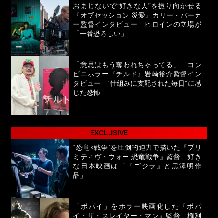
おまじないで“好きな人”を振り向かせる
『オブセッション 災愛』カリー・バーカ
ー監督インタビュー ヒロインの立場が
「一番恐ろしい」
「意思はもう奪われちゃってる」 コン
ビニホラー『チルド』岩崎裕介監督イン
タビュー “仕組みに支配された毎日”に感
じた恐怖
EXCLUSIVE
“恐竜×戦争”を圧倒的迫力で描いた『プリ
ミティヴ・ウォー 恐竜戦争』監督、好き
な日本映画は「『ゴジラ』と黒澤明作
品」
「ポパイ」をホラー映画化した『ポパ
イ・ザ・スレイヤー・マン』監督、権利