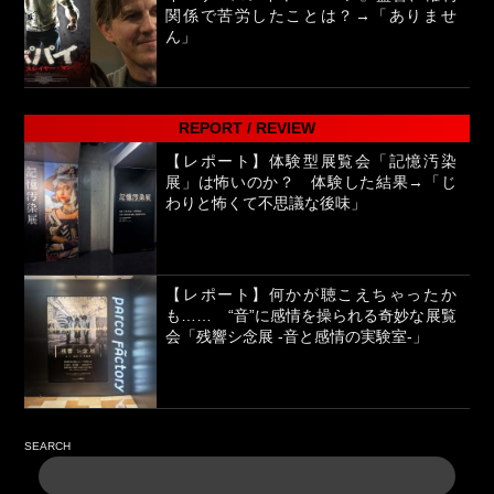
関係で苦労したことは？→「ありませ
ん」
REPORT / REVIEW
【レポート】体験型展覧会「記憶汚染
展」は怖いのか？ 体験した結果→「じ
わりと怖くて不思議な後味」
【レポート】何かが聴こえちゃったか
も…… “音”に感情を操られる奇妙な展覧
会「残響シ念展 -⾳と感情の実験室-」
SEARCH