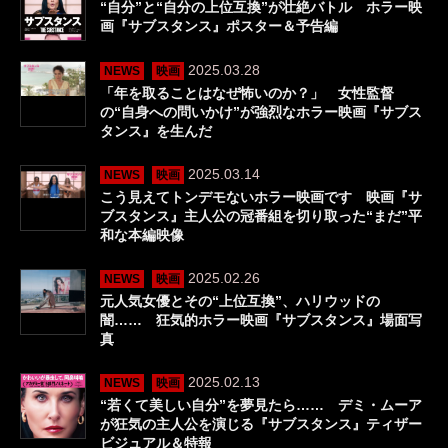
“自分”と“自分の上位互換”が壮絶バトル ホラー映
画『サブスタンス』ポスター＆予告編
2025.03.28
NEWS
映画
「年を取ることはなぜ怖いのか？」 女性監督
の“自身への問いかけ”が強烈なホラー映画『サブス
タンス』を生んだ
2025.03.14
NEWS
映画
こう見えてトンデモないホラー映画です 映画『サ
ブスタンス』主人公の冠番組を切り取った“まだ”平
和な本編映像
2025.02.26
NEWS
映画
元人気女優とその“上位互換”、ハリウッドの
闇…… 狂気的ホラー映画『サブスタンス』場面写
真
2025.02.13
NEWS
映画
“若くて美しい自分”を夢見たら…… デミ・ムーア
が狂気の主人公を演じる『サブスタンス』ティザー
ビジュアル＆特報