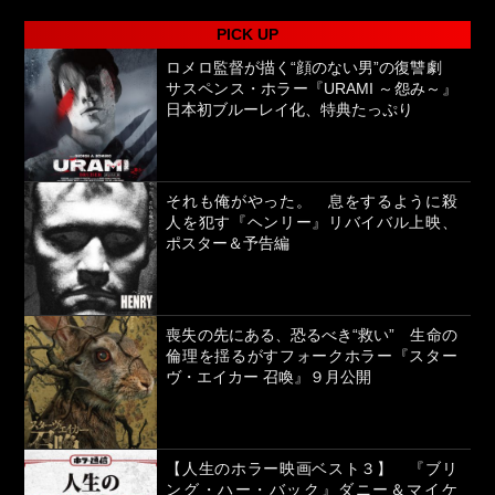
PICK UP
ロメロ監督が描く“顔のない男”の復讐劇
サスペンス・ホラー『URAMI ～怨み～』
日本初ブルーレイ化、特典たっぷり
それも俺がやった。 息をするように殺
人を犯す『ヘンリー』リバイバル上映、
ポスター＆予告編
喪失の先にある、恐るべき“救い” 生命の
倫理を揺るがすフォークホラー『スター
ヴ・エイカー 召喚』９月公開
【人生のホラー映画ベスト３】 『ブリ
ング・ハー・バック』ダニー＆マイケ