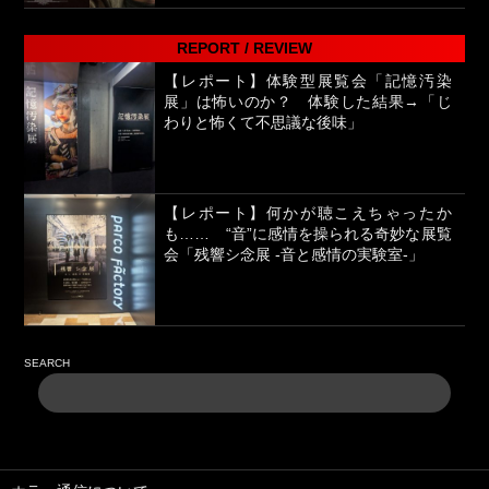
REPORT / REVIEW
【レポート】体験型展覧会「記憶汚染
展」は怖いのか？ 体験した結果→「じ
わりと怖くて不思議な後味」
【レポート】何かが聴こえちゃったか
も…… “音”に感情を操られる奇妙な展覧
会「残響シ念展 -⾳と感情の実験室-」
SEARCH