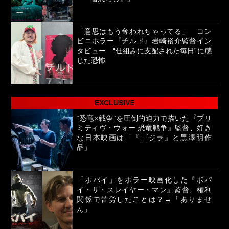
「意思はもう奪われちゃってる」 コン
ビニホラー『チルド』岩崎裕介監督イン
タビュー “仕組みに支配された毎日”に感
じた恐怖
EXCLUSIVE
“恐竜×戦争”を圧倒的迫力で描いた『プリ
ミティヴ・ウォー 恐竜戦争』監督、好き
な日本映画は「『ゴジラ』と黒澤明作
品」
「ポパイ」をホラー映画化した『ポパ
イ・ザ・スレイヤー・マン』監督、権利
関係で苦労したことは？→「ありませ
ん」