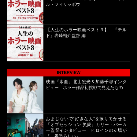
ル・フィリッポウ
【人生のホラー映画ベスト３】 『チル
ド』岩崎裕介監督 編
INTERVIEW
映画『氷血』北山宏光＆加藤千尋インタ
ビュー ホラー作品初挑戦で見えたもの
おまじないで“好きな人”を振り向かせる
『オブセッション 災愛』カリー・バーカ
ー監督インタビュー ヒロインの立場が
「一番恐ろしい」