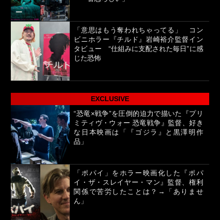
「意思はもう奪われちゃってる」 コン
ビニホラー『チルド』岩崎裕介監督イン
タビュー “仕組みに支配された毎日”に感
じた恐怖
EXCLUSIVE
“恐竜×戦争”を圧倒的迫力で描いた『プリ
ミティヴ・ウォー 恐竜戦争』監督、好き
な日本映画は「『ゴジラ』と黒澤明作
品」
「ポパイ」をホラー映画化した『ポパ
イ・ザ・スレイヤー・マン』監督、権利
関係で苦労したことは？→「ありませ
ん」