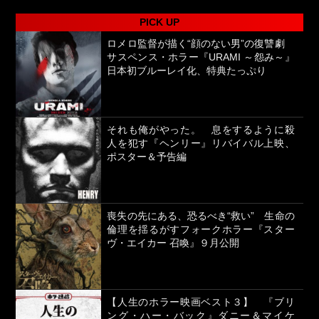
PICK UP
ロメロ監督が描く“顔のない男”の復讐劇
サスペンス・ホラー『URAMI ～怨み～』
日本初ブルーレイ化、特典たっぷり
それも俺がやった。 息をするように殺
人を犯す『ヘンリー』リバイバル上映、
ポスター＆予告編
喪失の先にある、恐るべき“救い” 生命の
倫理を揺るがすフォークホラー『スター
ヴ・エイカー 召喚』９月公開
【人生のホラー映画ベスト３】 『ブリ
ング・ハー・バック』ダニー＆マイケ