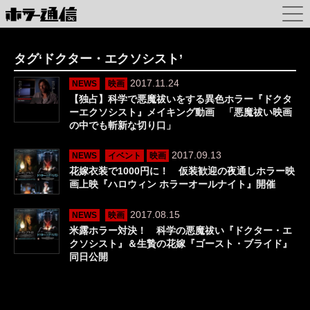
タグ‘ドクター・エクソシスト’
2017.11.24
NEWS
映画
【独占】科学で悪魔祓いをする異色ホラー『ドクタ
ーエクソシスト』メイキング動画 「悪魔祓い映画
の中でも斬新な切り口」
2017.09.13
NEWS
イベント
映画
花嫁衣装で1000円に！ 仮装歓迎の夜通しホラー映
画上映『ハロウィン ホラーオールナイト』開催
2017.08.15
NEWS
映画
米露ホラー対決！ 科学の悪魔祓い『ドクター・エ
クソシスト』＆生贄の花嫁『ゴースト・ブライド』
同日公開