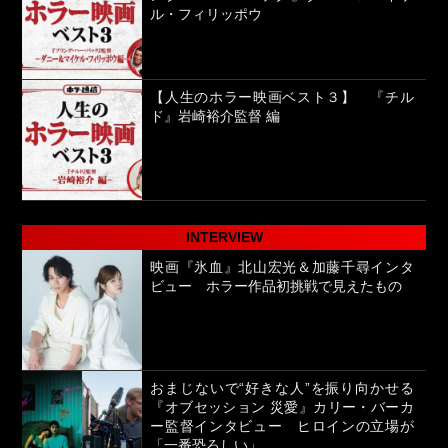
ル・フィリッポウ
【人生のホラー映画ベスト３】 『チル
ド』岩崎裕介監督 編
INTERVIEW
映画『氷血』北山宏光＆加藤千尋インタ
ビュー ホラー作品初挑戦で見えたもの
おまじないで“好きな人”を振り向かせる
『オブセッション 災愛』カリー・バーカ
ー監督インタビュー ヒロインの立場が
「一番恐ろしい」