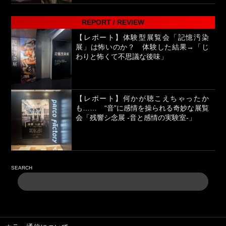
REPORT / REVIEW
【レポート】体験型展覧会「記憶汚染
展」は怖いのか？ 体験した結果→「じ
わりと怖くて不思議な後味」
【レポート】何かが聴こえちゃったか
も…… “音”に感情を操られる奇妙な展覧
会「残響シ念展 -⾳と感情の実験室-」
SEARCH