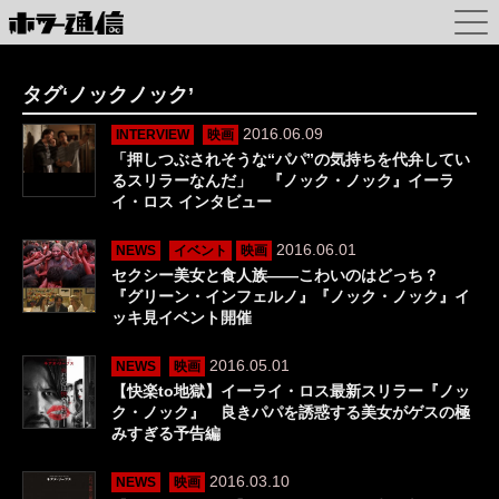
タグ‘ノックノック’
2016.06.09
INTERVIEW
映画
「押しつぶされそうな“パパ”の気持ちを代弁してい
るスリラーなんだ」 『ノック・ノック』イーラ
イ・ロス インタビュー
2016.06.01
NEWS
イベント
映画
セクシー美女と食人族――こわいのはどっち？
『グリーン・インフェルノ』『ノック・ノック』イ
ッキ見イベント開催
2016.05.01
NEWS
映画
【快楽to地獄】イーライ・ロス最新スリラー『ノッ
ク・ノック』 良きパパを誘惑する美女がゲスの極
みすぎる予告編
2016.03.10
NEWS
映画