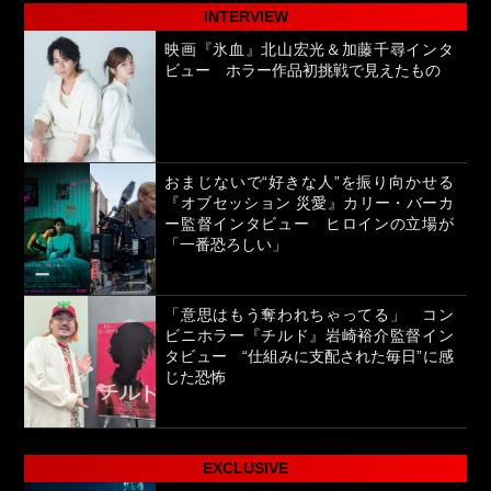
INTERVIEW
映画『氷血』北山宏光＆加藤千尋インタ
ビュー ホラー作品初挑戦で見えたもの
おまじないで“好きな人”を振り向かせる
『オブセッション 災愛』カリー・バーカ
ー監督インタビュー ヒロインの立場が
「一番恐ろしい」
「意思はもう奪われちゃってる」 コン
ビニホラー『チルド』岩崎裕介監督イン
タビュー “仕組みに支配された毎日”に感
じた恐怖
EXCLUSIVE