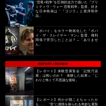
“恐竜×戦争”を圧倒的迫力で描いた『プリ
ミティヴ・ウォー 恐竜戦争』監督、好き
な日本映画は「『ゴジラ』と黒澤明作
品」
「ポパイ」をホラー映画化した『ポパ
イ・ザ・スレイヤー・マン』監督、権利
関係で苦労したことは？→「ありませ
ん」
REPORT / REVIEW
【レポート】体験型展覧会「記憶汚染
展」は怖いのか？ 体験した結果→「じ
わりと怖くて不思議な後味」
【レポート】何かが聴こえちゃったか
も…… “音”に感情を操られる奇妙な展覧