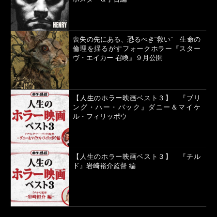
喪失の先にある、恐るべき“救い” 生命の
倫理を揺るがすフォークホラー『スター
ヴ・エイカー 召喚』９月公開
【人生のホラー映画ベスト３】 『ブリ
ング・ハー・バック』ダニー＆マイケ
ル・フィリッポウ
【人生のホラー映画ベスト３】 『チル
ド』岩崎裕介監督 編