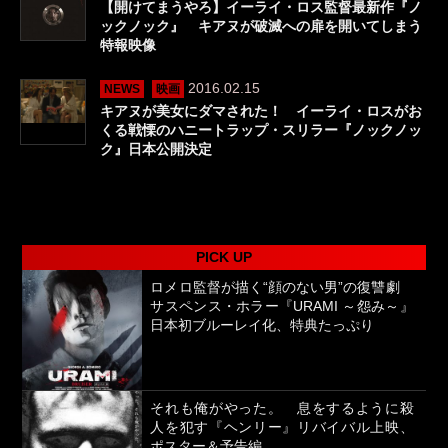
【開けてまうやろ】イーライ・ロス監督最新作『ノ
ックノック』 キアヌが破滅への扉を開いてしまう
特報映像
2016.02.15
NEWS
映画
キアヌが美女にダマされた！ イーライ・ロスがお
くる戦慄のハニートラップ・スリラー『ノックノッ
ク』日本公開決定
PICK UP
ロメロ監督が描く“顔のない男”の復讐劇
サスペンス・ホラー『URAMI ～怨み～』
日本初ブルーレイ化、特典たっぷり
それも俺がやった。 息をするように殺
人を犯す『ヘンリー』リバイバル上映、
ポスター＆予告編