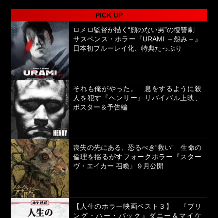
PICK UP
ロメロ監督が描く“顔のない男”の復讐劇
サスペンス・ホラー『URAMI ～怨み～』
日本初ブルーレイ化、特典たっぷり
それも俺がやった。 息をするように殺
人を犯す『ヘンリー』リバイバル上映、
ポスター＆予告編
喪失の先にある、恐るべき“救い” 生命の
倫理を揺るがすフォークホラー『スター
ヴ・エイカー 召喚』９月公開
【人生のホラー映画ベスト３】 『ブリ
ング・ハー・バック』ダニー＆マイケ