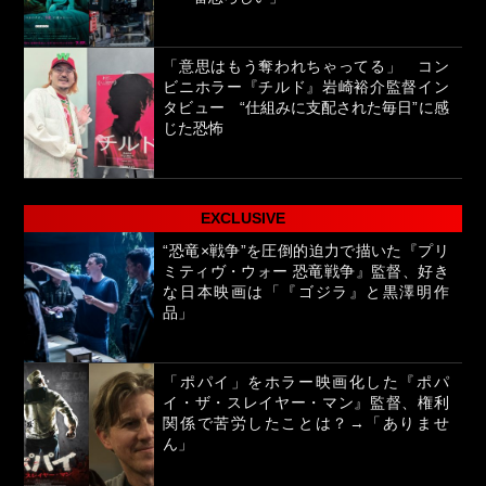
「意思はもう奪われちゃってる」 コン
ビニホラー『チルド』岩崎裕介監督イン
タビュー “仕組みに支配された毎日”に感
じた恐怖
EXCLUSIVE
“恐竜×戦争”を圧倒的迫力で描いた『プリ
ミティヴ・ウォー 恐竜戦争』監督、好き
な日本映画は「『ゴジラ』と黒澤明作
品」
「ポパイ」をホラー映画化した『ポパ
イ・ザ・スレイヤー・マン』監督、権利
関係で苦労したことは？→「ありませ
ん」