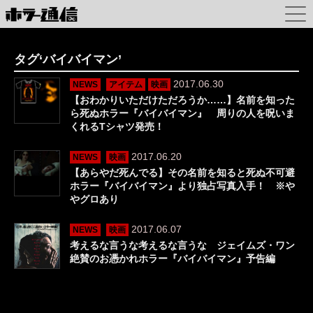
タグ‘バイバイマン’
2017.06.30
NEWS
アイテム
映画
【おわかりいただけただろうか……】名前を知った
ら死ぬホラー『バイバイマン』 周りの人を呪いま
くれるTシャツ発売！
2017.06.20
NEWS
映画
【あらやだ死んでる】その名前を知ると死ぬ不可避
ホラー『バイバイマン』より独占写真入手！ ※や
やグロあり
2017.06.07
NEWS
映画
考えるな言うな考えるな言うな ジェイムズ・ワン
絶賛のお憑かれホラー『バイバイマン』予告編