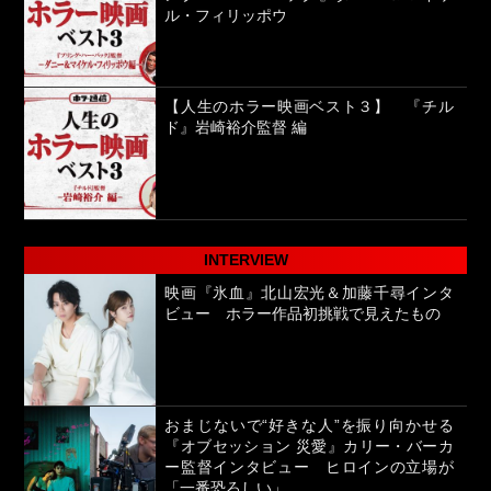
ル・フィリッポウ
【人生のホラー映画ベスト３】 『チル
ド』岩崎裕介監督 編
INTERVIEW
映画『氷血』北山宏光＆加藤千尋インタ
ビュー ホラー作品初挑戦で見えたもの
おまじないで“好きな人”を振り向かせる
『オブセッション 災愛』カリー・バーカ
ー監督インタビュー ヒロインの立場が
「一番恐ろしい」