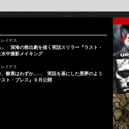
y
レイナス
る」 深海の救出劇を描く実話スリラー『ラスト・
た水中撮影メイキング
y
レイナス
ロ、酸素はわずか…… 実話を基にした悪夢のよう
ラスト・ブレス』９月公開