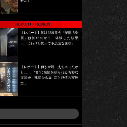
せん」
REPORT / REVIEW
【レポート】体験型展覧会「記憶汚染
展」は怖いのか？ 体験した結果
→「じわりと怖くて不思議な後味」
【レポート】何かが聴こえちゃったか
も…… “音”に感情を操られる奇妙な
展覧会「残響シ念展 -⾳と感情の実験
室-」