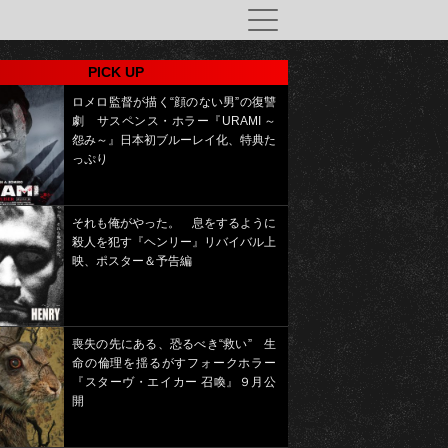
PICK UP
ロメロ監督が描く“顔のない男”の復讐
劇 サスペンス・ホラー『URAMI ～
怨み～』日本初ブルーレイ化、特典た
っぷり
それも俺がやった。 息をするように
殺人を犯す『ヘンリー』リバイバル上
映、ポスター＆予告編
喪失の先にある、恐るべき“救い” 生
命の倫理を揺るがすフォークホラー
『スターヴ・エイカー 召喚』９月公
開