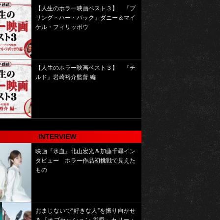
【人生のホラー映画ベスト３】 『ブ
リング・ハー・バック』ダニー＆マイ
ケル・フィリッポウ
【人生のホラー映画ベスト３】 『チ
ルド』岩崎裕介監督 編
INTERVIEW
映画『氷血』北山宏光＆加藤千尋イン
タビュー ホラー作品初挑戦で見えた
もの
おまじないで“好きな人”を振り向かせ