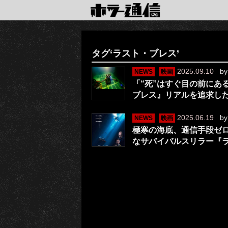
タグ‘ラスト・ブレス’
2025.09.10
b
NEWS
映画
「“死”はすぐ目の前にあ
ブレス』リアルを追求し
2025.06.19
b
NEWS
映画
極寒の海底、通信手段ゼ
なサバイバルスリラー『