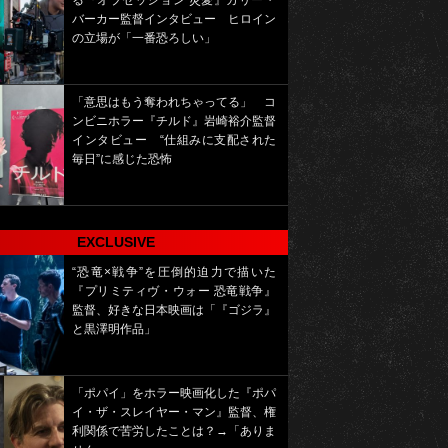
る『オブセッション 災愛』カリー・
バーカー監督インタビュー ヒロイン
の立場が「一番恐ろしい」
「意思はもう奪われちゃってる」 コ
ンビニホラー『チルド』岩崎裕介監督
インタビュー “仕組みに支配された
毎日”に感じた恐怖
EXCLUSIVE
“恐竜×戦争”を圧倒的迫力で描いた
『プリミティヴ・ウォー 恐竜戦争』
監督、好きな日本映画は「『ゴジラ』
と黒澤明作品」
「ポパイ」をホラー映画化した『ポパ
イ・ザ・スレイヤー・マン』監督、権
利関係で苦労したことは？→「ありま