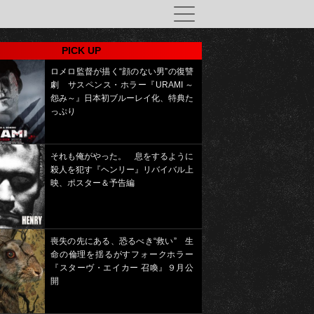
PICK UP
ロメロ監督が描く“顔のない男”の復讐
劇 サスペンス・ホラー『URAMI ～
怨み～』日本初ブルーレイ化、特典た
っぷり
それも俺がやった。 息をするように
殺人を犯す『ヘンリー』リバイバル上
映、ポスター＆予告編
喪失の先にある、恐るべき“救い” 生
命の倫理を揺るがすフォークホラー
『スターヴ・エイカー 召喚』９月公
開