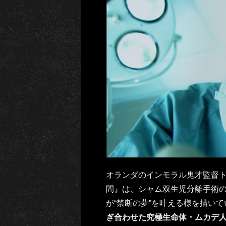
オランダのインモラル鬼才監督
間』は、シャム双生児分離手術
が“禁断の夢”を叶える様を描い
ぎ合わせた究極生命体・ムカデ