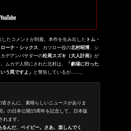
念したコメントが到着。本作を生み出した
トム・
イローナ・シックス
、カツロー役の
北村昭博
、シ
ムカデアンバサダーの
松尾スズキ（大人計画）
が
る。ムカデ人間にされた北村は、
「劇場に行った
という罠ですよ」
と警告しているが……。
の皆さんに、素晴らしいニュースがありま
間』の日本公開15周年を記念して、日本版
されます。
あるんだ、ベイビー。さあ、楽しんでく