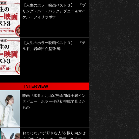
【人生のホラー映画ベスト３】 『ブ
リング・ハー・バック』ダニー＆マイ
ケル・フィリッポウ
【人生のホラー映画ベスト３】 『チ
ルド』岩崎裕介監督 編
INTERVIEW
映画『氷血』北山宏光＆加藤千尋イン
タビュー ホラー作品初挑戦で見えた
もの
おまじないで“好きな人”を振り向かせ