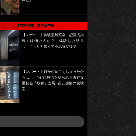
せん」
REPORT / REVIEW
【レポート】体験型展覧会「記憶汚染
展」は怖いのか？ 体験した結果
→「じわりと怖くて不思議な後味」
【レポート】何かが聴こえちゃったか
も…… “音”に感情を操られる奇妙な
展覧会「残響シ念展 -⾳と感情の実験
室-」