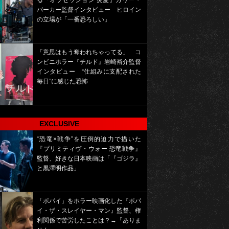
る『オブセッション 災愛』カリー・
バーカー監督インタビュー ヒロイン
の立場が「一番恐ろしい」
「意思はもう奪われちゃってる」 コ
ンビニホラー『チルド』岩崎裕介監督
インタビュー “仕組みに支配された
毎日”に感じた恐怖
EXCLUSIVE
“恐竜×戦争”を圧倒的迫力で描いた
『プリミティヴ・ウォー 恐竜戦争』
監督、好きな日本映画は「『ゴジラ』
と黒澤明作品」
「ポパイ」をホラー映画化した『ポパ
イ・ザ・スレイヤー・マン』監督、権
利関係で苦労したことは？→「ありま