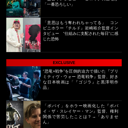
「一番恐ろしい」
「意思はもう奪われちゃってる」 コン
ビニホラー『チルド』岩崎裕介監督イン
タビュー “仕組みに支配された毎日”に感
じた恐怖
EXCLUSIVE
“恐竜×戦争”を圧倒的迫力で描いた『プリ
ミティヴ・ウォー 恐竜戦争』監督、好き
な日本映画は「『ゴジラ』と黒澤明作
品」
「ポパイ」をホラー映画化した『ポパ
イ・ザ・スレイヤー・マン』監督、権利
関係で苦労したことは？→「ありませ
ん」