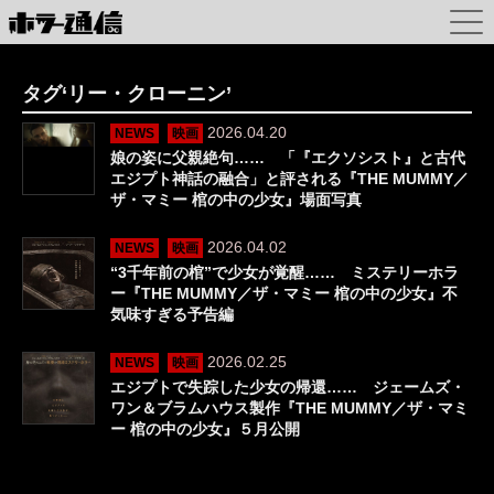
タグ‘リー・クローニン’
2026.04.20
NEWS
映画
娘の姿に父親絶句…… 「『エクソシスト』と古代
エジプト神話の融合」と評される『THE MUMMY／
ザ・マミー 棺の中の少女』場面写真
2026.04.02
NEWS
映画
“3千年前の棺”で少女が覚醒…… ミステリーホラ
ー『THE MUMMY／ザ・マミー 棺の中の少女』不
気味すぎる予告編
2026.02.25
NEWS
映画
エジプトで失踪した少女の帰還…… ジェームズ・
ワン＆ブラムハウス製作『THE MUMMY／ザ・マミ
ー 棺の中の少女』５月公開