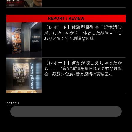
REPORT / REVIEW
【レポート】体験型展覧会「記憶汚染
展」は怖いのか？ 体験した結果→「じ
わりと怖くて不思議な後味」
【レポート】何かが聴こえちゃったか
も…… “音”に感情を操られる奇妙な展覧
会「残響シ念展 -⾳と感情の実験室-」
SEARCH