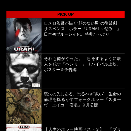
PICK UP
ロメロ監督が描く“顔のない男”の復讐劇
サスペンス・ホラー『URAMI ～怨み～』
日本初ブルーレイ化、特典たっぷり
それも俺がやった。 息をするように殺
人を犯す『ヘンリー』リバイバル上映、
ポスター＆予告編
喪失の先にある、恐るべき“救い” 生命の
倫理を揺るがすフォークホラー『スター
ヴ・エイカー 召喚』９月公開
【人生のホラー映画ベスト３】 『ブリ