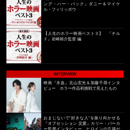
ング・ハー・バック』ダニー＆マイケ
ル・フィリッポウ
【人生のホラー映画ベスト３】 『チル
ド』岩崎裕介監督 編
INTERVIEW
映画『氷血』北山宏光＆加藤千尋インタ
ビュー ホラー作品初挑戦で見えたもの
おまじないで“好きな人”を振り向かせる
『オブセッション 災愛』カリー・バーカ
ー監督インタビュー ヒロインの立場が