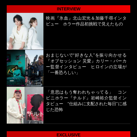
INTERVIEW
映画『氷血』北山宏光＆加藤千尋インタ
ビュー ホラー作品初挑戦で見えたもの
おまじないで“好きな人”を振り向かせる
『オブセッション 災愛』カリー・バーカ
ー監督インタビュー ヒロインの立場が
「一番恐ろしい」
「意思はもう奪われちゃってる」 コン
ビニホラー『チルド』岩崎裕介監督イン
タビュー “仕組みに支配された毎日”に感
じた恐怖
EXCLUSIVE