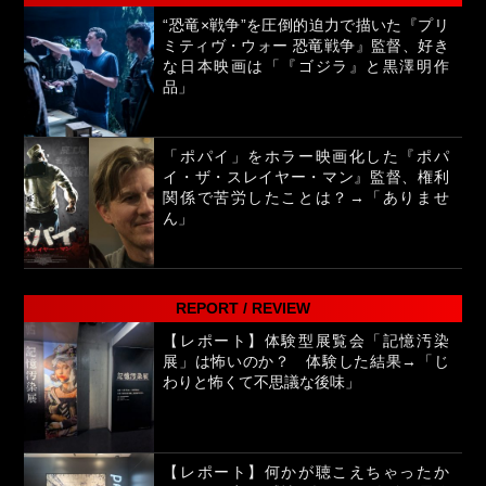
“恐竜×戦争”を圧倒的迫力で描いた『プリ
ミティヴ・ウォー 恐竜戦争』監督、好き
な日本映画は「『ゴジラ』と黒澤明作
品」
「ポパイ」をホラー映画化した『ポパ
イ・ザ・スレイヤー・マン』監督、権利
関係で苦労したことは？→「ありませ
ん」
REPORT / REVIEW
【レポート】体験型展覧会「記憶汚染
展」は怖いのか？ 体験した結果→「じ
わりと怖くて不思議な後味」
【レポート】何かが聴こえちゃったか