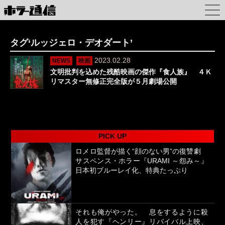
タグ‘ルッジェロ・デオダート’
2023.02.28
NEWS
映画
文明批判を込めた残酷映画の傑作『食人族』 ４Ｋ
リマスター無修正完全版が５月劇場公開
PICK UP
ロメロ監督が描く“顔のない男”の復讐劇
サスペンス・ホラー『URAMI ～怨み～』
日本初ブルーレイ化、特典たっぷり
それも俺がやった。 息をするように殺
人を犯す『ヘンリー』リバイバル上映、