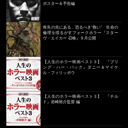
ポスター＆予告編
喪失の先にある、恐るべき“救い” 生命の
倫理を揺るがすフォークホラー『スター
ヴ・エイカー 召喚』９月公開
【人生のホラー映画ベスト３】 『ブリ
ング・ハー・バック』ダニー＆マイケ
ル・フィリッポウ
【人生のホラー映画ベスト３】 『チル
ド』岩崎裕介監督 編