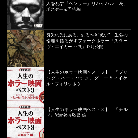
人を犯す『ヘンリー』リバイバル上映、
ポスター＆予告編
喪失の先にある、恐るべき“救い” 生命の
倫理を揺るがすフォークホラー『スター
ヴ・エイカー 召喚』９月公開
【人生のホラー映画ベスト３】 『ブリ
ング・ハー・バック』ダニー＆マイケ
ル・フィリッポウ
【人生のホラー映画ベスト３】 『チル
ド』岩崎裕介監督 編