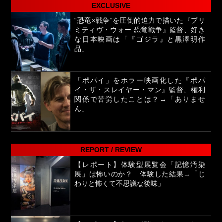
EXCLUSIVE
“恐竜×戦争”を圧倒的迫力で描いた『プリ
ミティヴ・ウォー 恐竜戦争』監督、好き
な日本映画は「『ゴジラ』と黒澤明作
品」
「ポパイ」をホラー映画化した『ポパ
イ・ザ・スレイヤー・マン』監督、権利
関係で苦労したことは？→「ありませ
ん」
REPORT / REVIEW
【レポート】体験型展覧会「記憶汚染
展」は怖いのか？ 体験した結果→「じ
わりと怖くて不思議な後味」