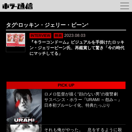
タグ‘ロッキン・ジェリー・ビーン’
2023.08.03
INTERVIEW
映画
『キラーコンドーム』ビジュアルを手掛けたロッキ
ン・ジェリービーン氏、再鑑賞して驚き「今の時代
にマッチしてる」
PICK UP
ロメロ監督が描く“顔のない男”の復讐劇
サスペンス・ホラー『URAMI ～怨み～』
日本初ブルーレイ化、特典たっぷり
それも俺がやった。 息をするように殺