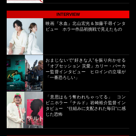
INTERVIEW
映画『氷血』北山宏光＆加藤千尋インタ
ビュー ホラー作品初挑戦で見えたもの
おまじないで“好きな人”を振り向かせる
『オブセッション 災愛』カリー・バーカ
ー監督インタビュー ヒロインの立場が
「一番恐ろしい」
「意思はもう奪われちゃってる」 コン
ビニホラー『チルド』岩崎裕介監督イン
タビュー “仕組みに支配された毎日”に感
じた恐怖