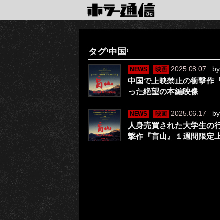
タグ‘中国’
2025.08.07
b
NEWS
映画
中国で上映禁止の衝撃作『
った絶望の本編映像
2025.06.17
b
NEWS
映画
人身売買された大学生の
撃作『盲山』１週間限定