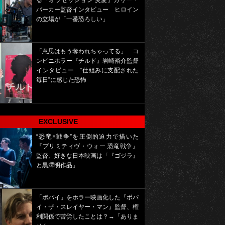
る『オブセッション 災愛』カリー・
バーカー監督インタビュー ヒロイン
の立場が「一番恐ろしい」
「意思はもう奪われちゃってる」 コ
ンビニホラー『チルド』岩崎裕介監督
インタビュー “仕組みに支配された
毎日”に感じた恐怖
EXCLUSIVE
“恐竜×戦争”を圧倒的迫力で描いた
『プリミティヴ・ウォー 恐竜戦争』
監督、好きな日本映画は「『ゴジラ』
と黒澤明作品」
「ポパイ」をホラー映画化した『ポパ
イ・ザ・スレイヤー・マン』監督、権
利関係で苦労したことは？→「ありま