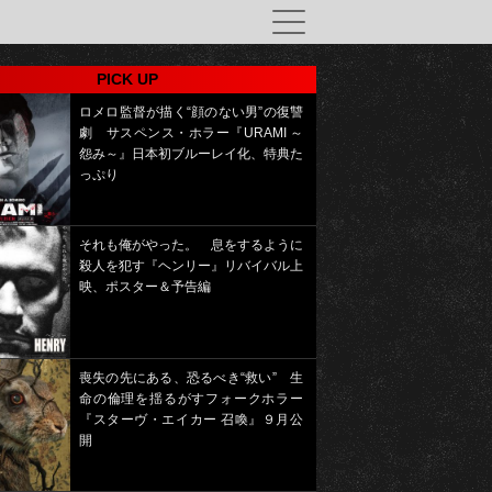
PICK UP
ロメロ監督が描く“顔のない男”の復讐
劇 サスペンス・ホラー『URAMI ～
怨み～』日本初ブルーレイ化、特典た
っぷり
それも俺がやった。 息をするように
殺人を犯す『ヘンリー』リバイバル上
映、ポスター＆予告編
喪失の先にある、恐るべき“救い” 生
命の倫理を揺るがすフォークホラー
『スターヴ・エイカー 召喚』９月公
開