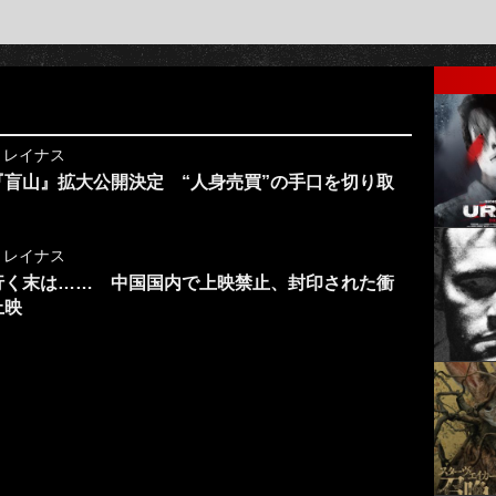
y
レイナス
盲山』拡大公開決定 “人身売買”の手口を切り取
y
レイナス
行く末は…… 中国国内で上映禁止、封印された衝
上映