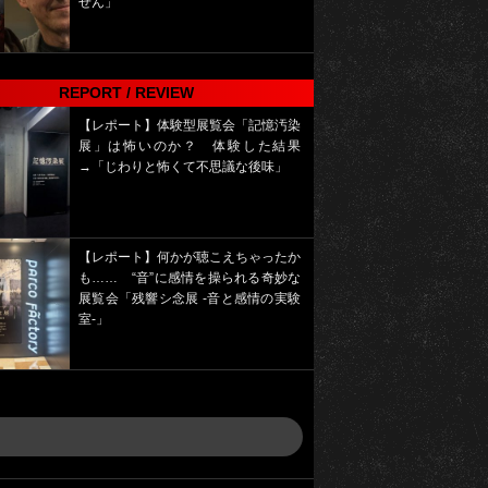
せん」
REPORT / REVIEW
【レポート】体験型展覧会「記憶汚染
展」は怖いのか？ 体験した結果
→「じわりと怖くて不思議な後味」
【レポート】何かが聴こえちゃったか
も…… “音”に感情を操られる奇妙な
展覧会「残響シ念展 -⾳と感情の実験
室-」