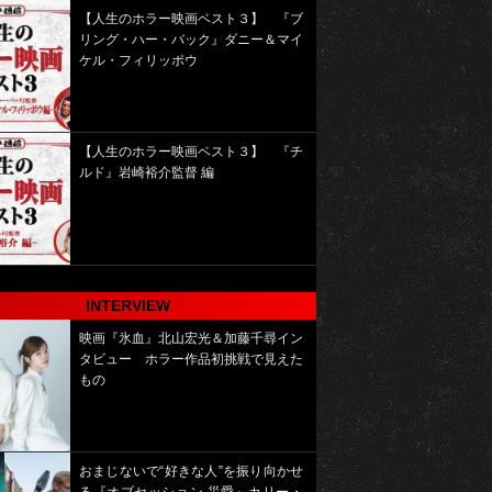
【人生のホラー映画ベスト３】 『ブ
リング・ハー・バック』ダニー＆マイ
ケル・フィリッポウ
【人生のホラー映画ベスト３】 『チ
ルド』岩崎裕介監督 編
INTERVIEW
映画『氷血』北山宏光＆加藤千尋イン
タビュー ホラー作品初挑戦で見えた
もの
おまじないで“好きな人”を振り向かせ