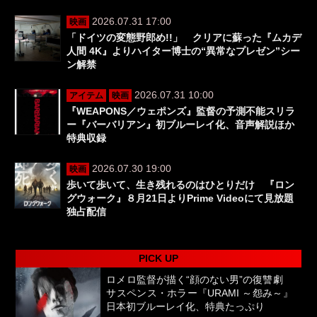
2026.07.31 17:00
映画
「ドイツの変態野郎め!!」 クリアに蘇った『ムカデ
人間 4K』よりハイター博士の“異常なプレゼン”シー
ン解禁
2026.07.31 10:00
アイテム
映画
『WEAPONS／ウェポンズ』監督の予測不能スリラ
ー『バーバリアン』初ブルーレイ化、音声解説ほか
特典収録
2026.07.30 19:00
映画
歩いて歩いて、生き残れるのはひとりだけ 『ロン
グウォーク』８月21日よりPrime Videoにて見放題
独占配信
PICK UP
ロメロ監督が描く“顔のない男”の復讐劇
サスペンス・ホラー『URAMI ～怨み～』
日本初ブルーレイ化、特典たっぷり