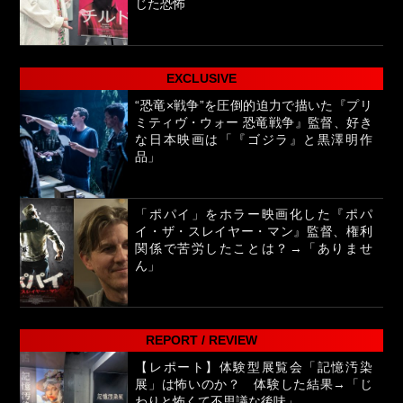
じた恐怖
EXCLUSIVE
“恐竜×戦争”を圧倒的迫力で描いた『プリ
ミティヴ・ウォー 恐竜戦争』監督、好き
な日本映画は「『ゴジラ』と黒澤明作
品」
「ポパイ」をホラー映画化した『ポパ
イ・ザ・スレイヤー・マン』監督、権利
関係で苦労したことは？→「ありませ
ん」
REPORT / REVIEW
【レポート】体験型展覧会「記憶汚染
展」は怖いのか？ 体験した結果→「じ
わりと怖くて不思議な後味」