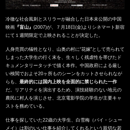
冷徹な社会風刺とスリラーが融合した日本未公開の中国
映画
『盲山』
(2007)が、７月18日(金)よりシネマート新宿
にて１週間限定で上映されることが決定した。
人身売買の犠牲となり、山奥の村に“花嫁”として売られて
しまった大学生の行く末を、生々しく残虐性を帯びたド
キュメンタリータッチで描く本作。中国政府による厳し
い検閲でおよそ20ヶ所ものシーンをカットさせられなが
らも、
最終的には国内上映を全面的に禁じられた一作
だ。リアリティを演出するため、演技経験のない地元の
農民に村人を演じさせ、北京電影学院の学生が主要キャ
ストを務めている。
仕事を探していた22歳の大学生、白雪梅（パイ・シュー
メイ）は割のいい仕事を紹介してくれるという親切な若