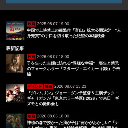
2025.08.07 19:00
映画
中国で上映禁止の衝撃作『盲山』拡大公開決定 “人
身売買”の手口を切り取った絶望の本編映像
最新記事
2026.08.07 18:00
映画
子を失った夫婦に訪れる“異様な幸福” 喪失と禁忌
のフォークホラー『スターヴ・エイカー 召喚』予告
編
2026.08.07 13:23
イベント
映画
『グレムリン』ジョー・ダンテ監督＆主演ザック・
ギャリガンが「東京ホラー特区!!2026」で来日 ギ
ズモとの撮影会も
2026.08.06 18:00
映画
神秘の森で授かった我が子は“何かがおかしい”『ナ
イトボーン -夜哭-』本編映像解禁 母の絶叫顔うち