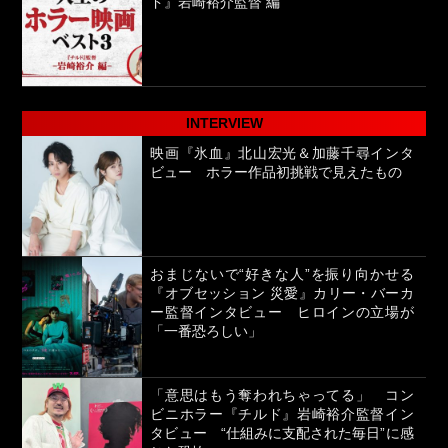
ド』岩崎裕介監督 編
INTERVIEW
映画『氷血』北山宏光＆加藤千尋インタ
ビュー ホラー作品初挑戦で見えたもの
おまじないで“好きな人”を振り向かせる
『オブセッション 災愛』カリー・バーカ
ー監督インタビュー ヒロインの立場が
「一番恐ろしい」
「意思はもう奪われちゃってる」 コン
ビニホラー『チルド』岩崎裕介監督イン
タビュー “仕組みに支配された毎日”に感