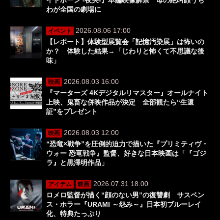
わが全国の劇場に
2026.08.06 17:00
イベント
【レポート】体験型展覧会「記憶汚染展」は怖いの
か？ 体験した結果→「じわりと怖くて不思議な後
味」
2026.08.03 16:00
映画
『マーターズ 4Kデジタルリマスター』オールナイト
上映、鬼畜な併映作品が決定 全部観たら“生還
証”をプレゼント
2026.08.03 12:00
映画
“恐竜×戦争”を圧倒的迫力で描いた『プリミティヴ・
ウォー 恐竜戦争』監督、好きな日本映画は「『ゴジ
ラ』と黒澤明作品」
2026.07.31 18:00
アイテム
映画
ロメロ監督が描く“顔のない男”の復讐劇 サスペン
ス・ホラー『URAMI ～怨み～』日本初ブルーレイ
化、特典たっぷり