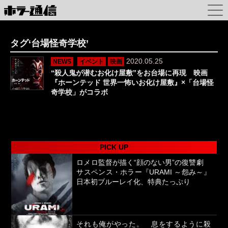
タグ‘台場怪奇学校’
2020.05.25
NEWS
イベント
映画
“殺人鬼が潜むお化け屋敷”をお台場に再現 映画
『ホーンテッド 世界一怖いお化け屋敷』×「台場怪
奇学校」がコラボ
PICK UP
ロメロ監督が描く“顔のない男”の復讐劇
サスペンス・ホラー『URAMI ～怨み～』
日本初ブルーレイ化、特典たっぷり
それも俺がやった。 息をするように殺