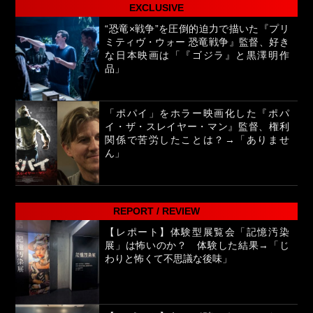
EXCLUSIVE
“恐竜×戦争”を圧倒的迫力で描いた『プリ
ミティヴ・ウォー 恐竜戦争』監督、好き
な日本映画は「『ゴジラ』と黒澤明作
品」
「ポパイ」をホラー映画化した『ポパ
イ・ザ・スレイヤー・マン』監督、権利
関係で苦労したことは？→「ありませ
ん」
REPORT / REVIEW
【レポート】体験型展覧会「記憶汚染
展」は怖いのか？ 体験した結果→「じ
わりと怖くて不思議な後味」