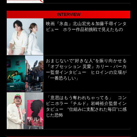
INTERVIEW
映画『氷血』北山宏光＆加藤千尋インタ
ビュー ホラー作品初挑戦で見えたもの
おまじないで“好きな人”を振り向かせる
『オブセッション 災愛』カリー・バーカ
ー監督インタビュー ヒロインの立場が
「一番恐ろしい」
「意思はもう奪われちゃってる」 コン
ビニホラー『チルド』岩崎裕介監督イン
タビュー “仕組みに支配された毎日”に感
じた恐怖