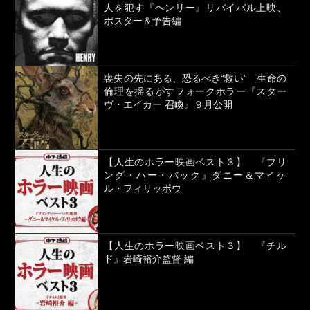
人を犯す『ヘンリー』リバイバル上映、
ポスター＆予告編
喪失の先にある、恐るべき“救い” 生命の
倫理を揺るがすフォークホラー『スター
ヴ・エイカー 召喚』９月公開
【人生のホラー映画ベスト３】 『ブリ
ング・ハー・バック』ダニー＆マイケ
ル・フィリッポウ
【人生のホラー映画ベスト３】 『チル
ド』岩崎裕介監督 編