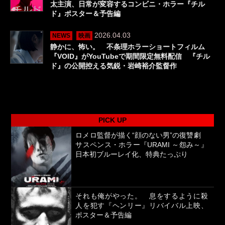
太主演、日常が変容するコンビニ・ホラー『チル
ド』ポスター＆予告編
2026.04.03
NEWS
映画
静かに、怖い。 不条理ホラーショートフィルム
『VOID』がYouTubeで期間限定無料配信 『チル
ド』の公開控える気鋭・岩崎裕介監督作
PICK UP
ロメロ監督が描く“顔のない男”の復讐劇
サスペンス・ホラー『URAMI ～怨み～』
日本初ブルーレイ化、特典たっぷり
それも俺がやった。 息をするように殺
人を犯す『ヘンリー』リバイバル上映、
ポスター＆予告編