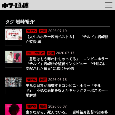
タグ‘岩崎裕介’
2026.07.19
NEWS
映画
【人生のホラー映画ベスト３】 『チルド』岩崎裕
介監督 編
2026.07.17
INTERVIEW
映画
「意思はもう奪われちゃってる」 コンビニホラー
『チルド』岩崎裕介監督インタビュー “仕組みに
支配された毎日”に感じた恐怖
2026.06.18
NEWS
映画
平凡な日常が崩壊するコンビニ・ホラー『チル
ド』 不穏な表情を捉えたキャラクターポスター一
挙解禁
2026.05.07
NEWS
映画
生きながら、死んでいる。 岩崎裕介監督✕染谷将