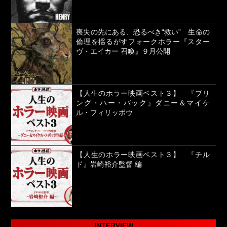
喪失の先にある、恐るべき“救い” 生命の
倫理を揺るがすフォークホラー『スター
ヴ・エイカー 召喚』９月公開
【人生のホラー映画ベスト３】 『ブリ
ング・ハー・バック』ダニー＆マイケ
ル・フィリッポウ
【人生のホラー映画ベスト３】 『チル
ド』岩崎裕介監督 編
INTERVIEW