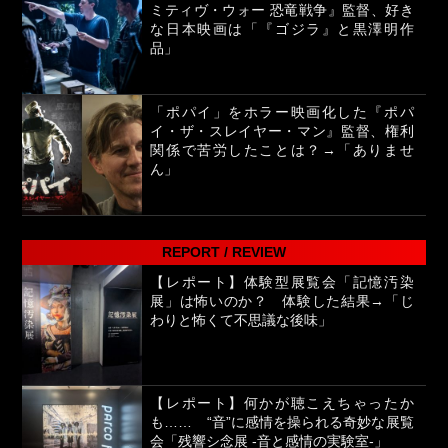
ミティヴ・ウォー 恐竜戦争』監督、好き
な日本映画は「『ゴジラ』と黒澤明作
品」
「ポパイ」をホラー映画化した『ポパ
イ・ザ・スレイヤー・マン』監督、権利
関係で苦労したことは？→「ありませ
ん」
REPORT / REVIEW
【レポート】体験型展覧会「記憶汚染
展」は怖いのか？ 体験した結果→「じ
わりと怖くて不思議な後味」
【レポート】何かが聴こえちゃったか
も…… “音”に感情を操られる奇妙な展覧
会「残響シ念展 -⾳と感情の実験室-」