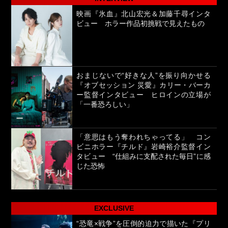
映画『氷血』北山宏光＆加藤千尋インタ
ビュー ホラー作品初挑戦で見えたもの
おまじないで“好きな人”を振り向かせる
『オブセッション 災愛』カリー・バーカ
ー監督インタビュー ヒロインの立場が
「一番恐ろしい」
「意思はもう奪われちゃってる」 コン
ビニホラー『チルド』岩崎裕介監督イン
タビュー “仕組みに支配された毎日”に感
じた恐怖
EXCLUSIVE
“恐竜×戦争”を圧倒的迫力で描いた『プリ