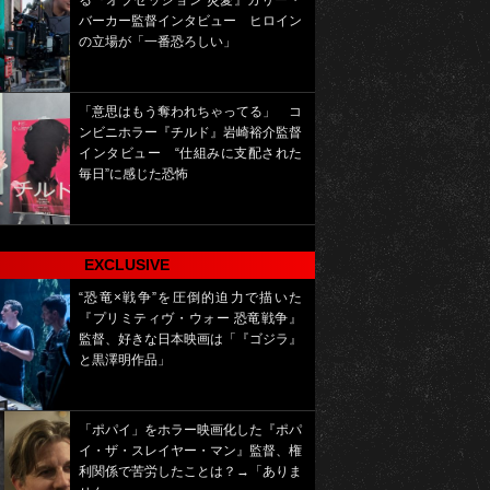
る『オブセッション 災愛』カリー・
バーカー監督インタビュー ヒロイン
の立場が「一番恐ろしい」
「意思はもう奪われちゃってる」 コ
ンビニホラー『チルド』岩崎裕介監督
インタビュー “仕組みに支配された
毎日”に感じた恐怖
EXCLUSIVE
“恐竜×戦争”を圧倒的迫力で描いた
『プリミティヴ・ウォー 恐竜戦争』
監督、好きな日本映画は「『ゴジラ』
と黒澤明作品」
「ポパイ」をホラー映画化した『ポパ
イ・ザ・スレイヤー・マン』監督、権
利関係で苦労したことは？→「ありま