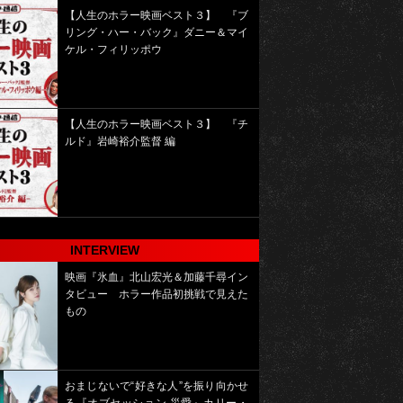
【人生のホラー映画ベスト３】 『ブ
リング・ハー・バック』ダニー＆マイ
ケル・フィリッポウ
【人生のホラー映画ベスト３】 『チ
ルド』岩崎裕介監督 編
INTERVIEW
映画『氷血』北山宏光＆加藤千尋イン
タビュー ホラー作品初挑戦で見えた
もの
おまじないで“好きな人”を振り向かせ