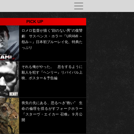
PICK UP
ロメロ監督が描く“顔のない男”の復讐
劇 サスペンス・ホラー『URAMI ～
怨み～』日本初ブルーレイ化、特典た
っぷり
それも俺がやった。 息をするように
殺人を犯す『ヘンリー』リバイバル上
映、ポスター＆予告編
喪失の先にある、恐るべき“救い” 生
命の倫理を揺るがすフォークホラー
『スターヴ・エイカー 召喚』９月公
開