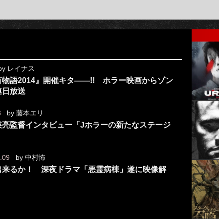
by
レイナス
物語2014』開催キタ――!! ホラー映画からゾン
連日放送
8
by
藤本エリ
瑛亮監督インタビュー「Jホラーの新たなステージ
.09
by
中村怖
出来るか！ 深夜ドラマ「悪霊病棟」遂に映像解