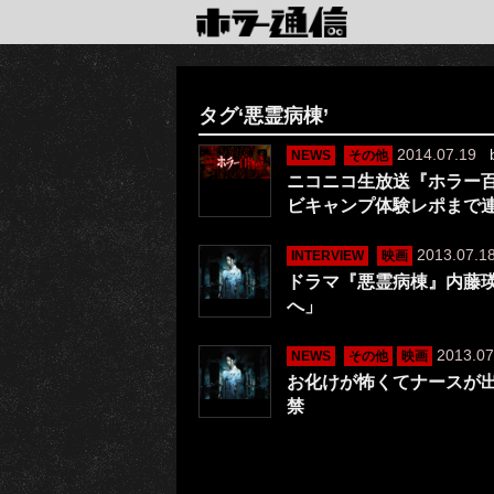
タグ‘悪霊病棟’
2014.07.19
NEWS
その他
ニコニコ生放送『ホラー百
ビキャンプ体験レポまで
2013.07.1
INTERVIEW
映画
ドラマ『悪霊病棟』内藤
へ」
2013.07
NEWS
その他
映画
お化けが怖くてナースが
禁