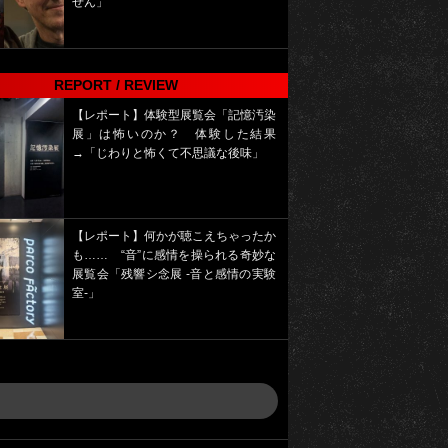
せん」
REPORT / REVIEW
【レポート】体験型展覧会「記憶汚染
展」は怖いのか？ 体験した結果
→「じわりと怖くて不思議な後味」
【レポート】何かが聴こえちゃったか
も…… “音”に感情を操られる奇妙な
展覧会「残響シ念展 -⾳と感情の実験
室-」