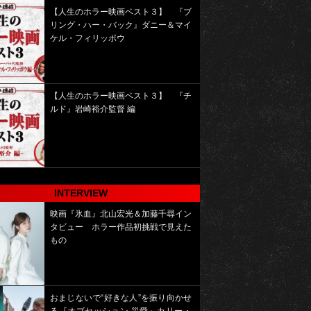
【人生のホラー映画ベスト３】 『ブ
リング・ハー・バック』ダニー＆マイ
ケル・フィリッポウ
【人生のホラー映画ベスト３】 『チ
ルド』岩崎裕介監督 編
INTERVIEW
映画『氷血』北山宏光＆加藤千尋イン
タビュー ホラー作品初挑戦で見えた
もの
おまじないで“好きな人”を振り向かせ