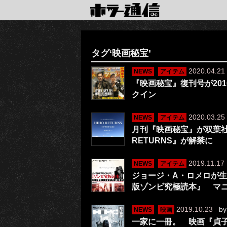
タグ‘映画秘宝’
2020.04.21
NEWS
アイテム
『映画秘宝』復刊号が20
クイン
2020.03.25
NEWS
アイテム
月刊『映画秘宝』が双葉社
RETURNS』が解禁に
2019.11.17
NEWS
アイテム
ジョージ・A・ロメロが生
版ゾンビ究極読本』 マ
2019.10.23
b
NEWS
映画
一家に一冊。 映画『貞