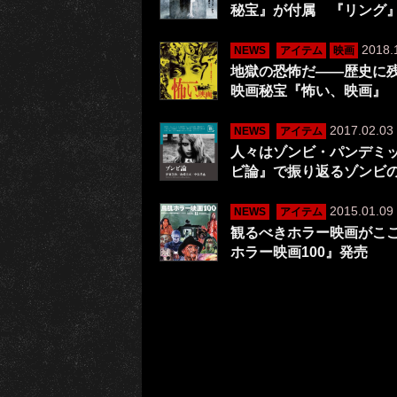
秘宝』が付属 『リング
2018.
NEWS
アイテム
映画
地獄の恐怖だ――歴史に
映画秘宝『怖い、映画』
2017.02.03
NEWS
アイテム
人々はゾンビ・パンデミ
ビ論』で振り返るゾン
2015.01.09
NEWS
アイテム
観るべきホラー映画がこ
ホラー映画100』発売