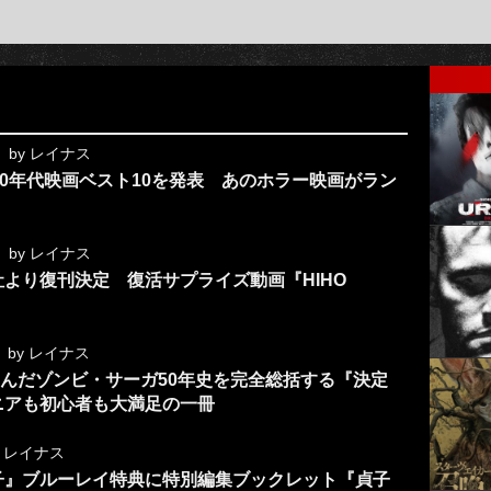
by
レイナス
10年代映画ベスト10を発表 あのホラー映画がラン
by
レイナス
より復刊決定 復活サプライズ動画『HIHO
by
レイナス
んだゾンビ・サーガ50年史を完全総括する『決定
ニアも初心者も大満足の一冊
y
レイナス
子』ブルーレイ特典に特別編集ブックレット『貞子