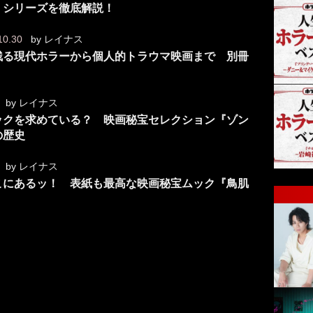
』シリーズを徹底解説！
10.30
by
レイナス
残る現代ホラーから個人的トラウマ映画まで 別冊
by
レイナス
ックを求めている？ 映画秘宝セレクション『ゾン
ビの歴史
by
レイナス
こにあるッ！ 表紙も最高な映画秘宝ムック『鳥肌