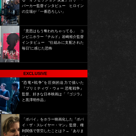
る『オブセッション 災愛』カリー・
バーカー監督インタビュー ヒロイン
の立場が「一番恐ろしい」
「意思はもう奪われちゃってる」 コ
ンビニホラー『チルド』岩崎裕介監督
インタビュー “仕組みに支配された
毎日”に感じた恐怖
EXCLUSIVE
“恐竜×戦争”を圧倒的迫力で描いた
『プリミティヴ・ウォー 恐竜戦争』
監督、好きな日本映画は「『ゴジラ』
と黒澤明作品」
「ポパイ」をホラー映画化した『ポパ
イ・ザ・スレイヤー・マン』監督、権
利関係で苦労したことは？→「ありま