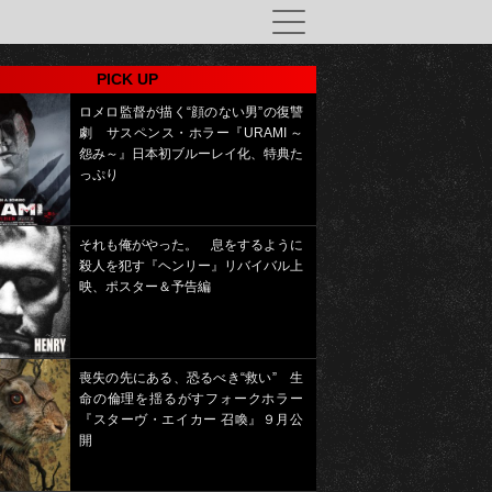
PICK UP
ロメロ監督が描く“顔のない男”の復讐
劇 サスペンス・ホラー『URAMI ～
怨み～』日本初ブルーレイ化、特典た
っぷり
それも俺がやった。 息をするように
殺人を犯す『ヘンリー』リバイバル上
映、ポスター＆予告編
喪失の先にある、恐るべき“救い” 生
命の倫理を揺るがすフォークホラー
『スターヴ・エイカー 召喚』９月公
開