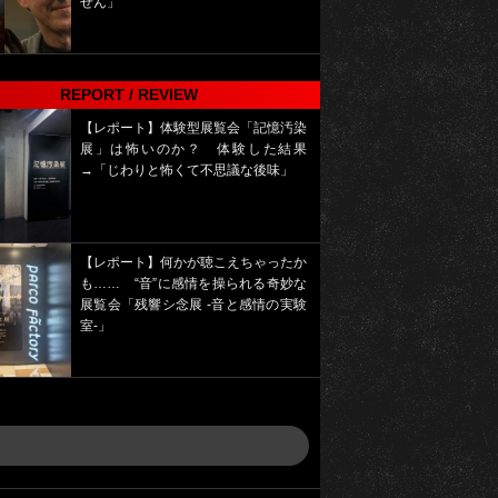
せん」
REPORT / REVIEW
【レポート】体験型展覧会「記憶汚染
展」は怖いのか？ 体験した結果
→「じわりと怖くて不思議な後味」
【レポート】何かが聴こえちゃったか
も…… “音”に感情を操られる奇妙な
展覧会「残響シ念展 -⾳と感情の実験
室-」