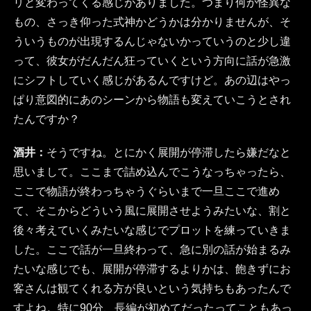
リと変わってくる感じがありました。つまり何か怪異な
もの、さっき仰った式神かどうかは分かりませんが、そ
ういうものが出現するんじゃないかっていうのと少し違
って、彼女がだんだん狂っていくという方向に話が急激
にシフトしていく感じがあるんですけど。あの辺はやっ
ぱり意図的にあのシーンから物語も変えていこうとされ
たんですか？
酒井：
そうですね。とにかく展開が停滞したら嫌だなと
思いまして。ここまで詰め込んでこうなっちゃったら、
ここで物語が終わっちゃうぐらいまで一旦ここで進め
て、そこからどういう風に展開させようみたいな、割と
後々考えていくみたいな感じでプロットを練っていきま
した。ここで話が一旦終わって、急に別の話が始まるみ
たいな感じでも、展開が停滞するよりかは、飽きずにお
客さんは観てくれる方が良いという気持ちもあったんで
すよね。特に90分、長編が初めてだったってこともあっ