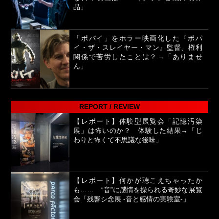
品」
「ポパイ」をホラー映画化した『ポパ
イ・ザ・スレイヤー・マン』監督、権利
関係で苦労したことは？→「ありませ
ん」
REPORT / REVIEW
【レポート】体験型展覧会「記憶汚染
展」は怖いのか？ 体験した結果→「じ
わりと怖くて不思議な後味」
【レポート】何かが聴こえちゃったか
も…… “音”に感情を操られる奇妙な展覧
会「残響シ念展 -⾳と感情の実験室-」