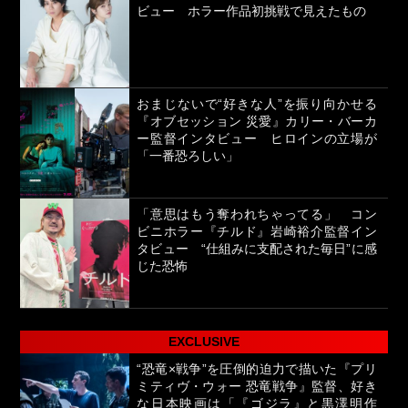
ビュー ホラー作品初挑戦で見えたもの
おまじないで“好きな人”を振り向かせる
『オブセッション 災愛』カリー・バーカ
ー監督インタビュー ヒロインの立場が
「一番恐ろしい」
「意思はもう奪われちゃってる」 コン
ビニホラー『チルド』岩崎裕介監督イン
タビュー “仕組みに支配された毎日”に感
じた恐怖
EXCLUSIVE
“恐竜×戦争”を圧倒的迫力で描いた『プリ
ミティヴ・ウォー 恐竜戦争』監督、好き
な日本映画は「『ゴジラ』と黒澤明作