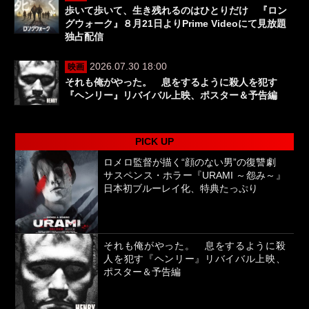
歩いて歩いて、生き残れるのはひとりだけ 『ロン
グウォーク』８月21日よりPrime Videoにて見放題
独占配信
2026.07.30 18:00
映画
それも俺がやった。 息をするように殺人を犯す
『ヘンリー』リバイバル上映、ポスター＆予告編
PICK UP
ロメロ監督が描く“顔のない男”の復讐劇
サスペンス・ホラー『URAMI ～怨み～』
日本初ブルーレイ化、特典たっぷり
それも俺がやった。 息をするように殺
人を犯す『ヘンリー』リバイバル上映、
ポスター＆予告編