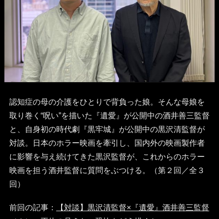
認知症の母の介護をひとりで背負った娘。そんな母娘を
取り巻く“呪い”を描いた『遺愛』が公開中の酒井善三監督
と、自身初の時代劇『黒牢城』が公開中の黒沢清監督が
対談。日本のホラー映画を牽引し、国内外の映画製作者
に影響を与え続けてきた黒沢監督が、これからのホラー
映画を担う酒井監督に質問をぶつける。（第２回／全３
回）
前回の記事：
【対談】黒沢清監督×『遺愛』酒井善三監督