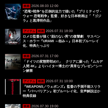
2026.08.03 12:00
映画
“恐竜×戦争”を圧倒的迫力で描いた『プリミティヴ・
ウォー 恐竜戦争』監督、好きな日本映画は「『ゴジ
ラ』と黒澤明作品」
2026.07.31 18:00
アイテム
映画
ロメロ監督が描く“顔のない男”の復讐劇 サスペン
ス・ホラー『URAMI ～怨み～』日本初ブルーレイ
化、特典たっぷり
2026.07.31 17:00
映画
「ドイツの変態野郎め!!」 クリアに蘇った『ムカデ
人間 4K』よりハイター博士の“異常なプレゼン”シー
ン解禁
2026.07.31 10:00
アイテム
映画
『WEAPONS／ウェポンズ』監督の予測不能スリラ
ー『バーバリアン』初ブルーレイ化、音声解説ほか
特典収録
2026.07.30 19:00
映画