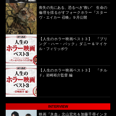
喪失の先にある、恐るべき“救い” 生命の
倫理を揺るがすフォークホラー『スター
ヴ・エイカー 召喚』９月公開
【人生のホラー映画ベスト３】 『ブリ
ング・ハー・バック』ダニー＆マイケ
ル・フィリッポウ
【人生のホラー映画ベスト３】 『チル
ド』岩崎裕介監督 編
INTERVIEW
映画『氷血』北山宏光＆加藤千尋インタ