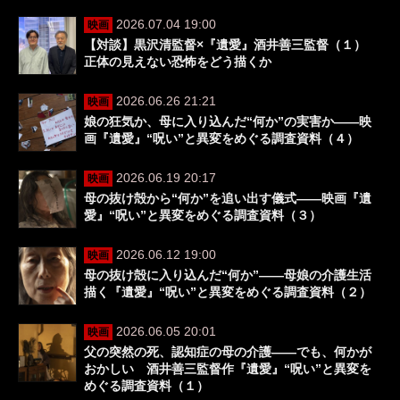
2026.07.04 19:00
映画
【対談】黒沢清監督×『遺愛』酒井善三監督（１）
正体の見えない恐怖をどう描くか
2026.06.26 21:21
映画
娘の狂気か、母に入り込んだ“何か”の実害か――映
画『遺愛』“呪い”と異変をめぐる調査資料（４）
2026.06.19 20:17
映画
母の抜け殻から“何か”を追い出す儀式――映画『遺
愛』“呪い”と異変をめぐる調査資料（３）
2026.06.12 19:00
映画
母の抜け殻に入り込んだ“何か”――母娘の介護生活
描く『遺愛』“呪い”と異変をめぐる調査資料（２）
2026.06.05 20:01
映画
父の突然の死、認知症の母の介護――でも、何かが
おかしい 酒井善三監督作『遺愛』“呪い”と異変を
めぐる調査資料（１）