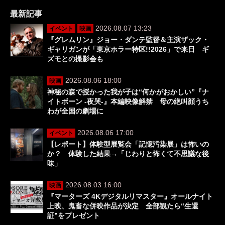
最新記事
2026.08.07 13:23
イベント
映画
『グレムリン』ジョー・ダンテ監督＆主演ザック・
ギャリガンが「東京ホラー特区!!2026」で来日 ギ
ズモとの撮影会も
2026.08.06 18:00
映画
神秘の森で授かった我が子は“何かがおかしい”『ナ
イトボーン -夜哭-』本編映像解禁 母の絶叫顔うち
わが全国の劇場に
2026.08.06 17:00
イベント
【レポート】体験型展覧会「記憶汚染展」は怖いの
か？ 体験した結果→「じわりと怖くて不思議な後
味」
2026.08.03 16:00
映画
『マーターズ 4Kデジタルリマスター』オールナイト
上映、鬼畜な併映作品が決定 全部観たら“生還
証”をプレゼント