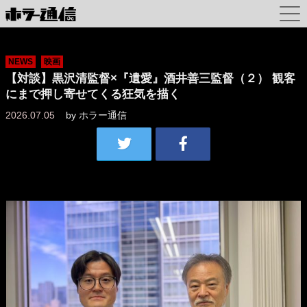
NEWS
映画
【対談】黒沢清監督×『遺愛』酒井善三監督（２） 観客
にまで押し寄せてくる狂気を描く
2026.07.05
by
ホラー通信