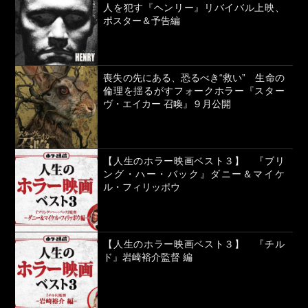
人を犯す『ヘンリー』リバイバル上映、
ポスター＆予告編
喪失の先にある、恐るべき“救い” 生命の
倫理を揺るがすフォークホラー『スター
ヴ・エイカー 召喚』９月公開
【人生のホラー映画ベスト３】 『ブリ
ング・ハー・バック』ダニー＆マイケ
ル・フィリッポウ
【人生のホラー映画ベスト３】 『チル
ド』岩崎裕介監督 編