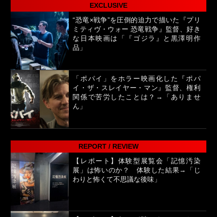
EXCLUSIVE
“恐竜×戦争”を圧倒的迫力で描いた『プリ
ミティヴ・ウォー 恐竜戦争』監督、好き
な日本映画は「『ゴジラ』と黒澤明作
品」
「ポパイ」をホラー映画化した『ポパ
イ・ザ・スレイヤー・マン』監督、権利
関係で苦労したことは？→「ありませ
ん」
REPORT / REVIEW
【レポート】体験型展覧会「記憶汚染
展」は怖いのか？ 体験した結果→「じ
わりと怖くて不思議な後味」