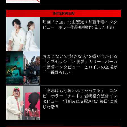
INTERVIEW
映画『氷血』北山宏光＆加藤千尋インタ
ビュー ホラー作品初挑戦で見えたもの
おまじないで“好きな人”を振り向かせる
『オブセッション 災愛』カリー・バーカ
ー監督インタビュー ヒロインの立場が
「一番恐ろしい」
「意思はもう奪われちゃってる」 コン
ビニホラー『チルド』岩崎裕介監督イン
タビュー “仕組みに支配された毎日”に感
じた恐怖