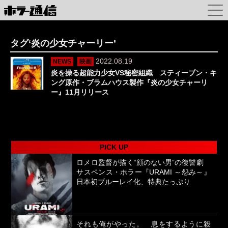
タグ‘炎の少女チャーリー’
2022.08.19
NEWS
映画
炎を操る超能力少女VS秘密組織 スティーブン・キ
ング原作・ブラムハウス製作『炎の少女チャーリ
ー』11月リリース
PICK UP
ロメロ監督が描く“顔のない男”の復讐劇
サスペンス・ホラー『URAMI ～怨み～』
日本初ブルーレイ化、特典たっぷり
それも俺がやった。 息をするように殺