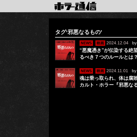
タグ‘邪悪なるもの’
2024.12.04
b
NEWS
映画
“悪魔憑き”が伝染する絶
るべき７つのルールとは
2024.11.01
b
NEWS
映画
魂は乗っ取られ、体は腐敗
カルト・ホラー『邪悪な