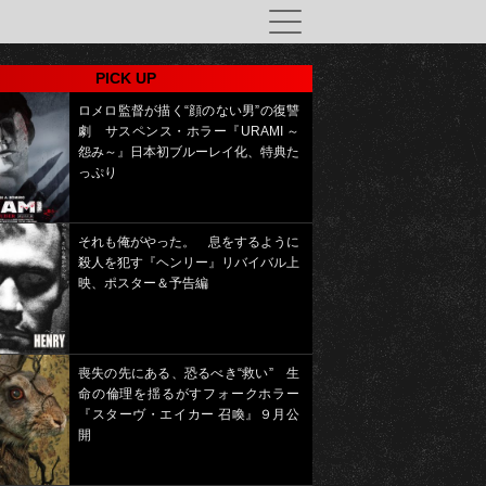
PICK UP
ロメロ監督が描く“顔のない男”の復讐
劇 サスペンス・ホラー『URAMI ～
怨み～』日本初ブルーレイ化、特典た
っぷり
それも俺がやった。 息をするように
殺人を犯す『ヘンリー』リバイバル上
映、ポスター＆予告編
喪失の先にある、恐るべき“救い” 生
命の倫理を揺るがすフォークホラー
『スターヴ・エイカー 召喚』９月公
開