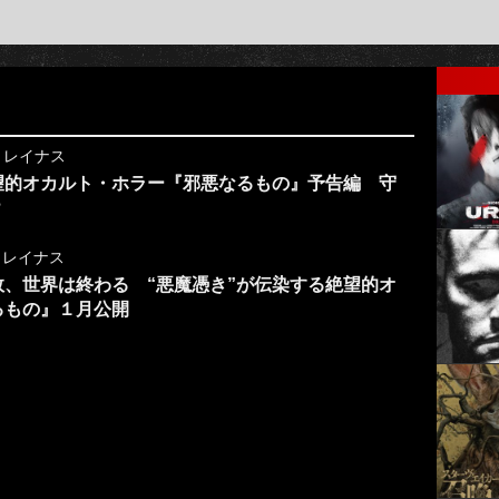
y
レイナス
望的オカルト・ホラー『邪悪なるもの』予告編 守
？
y
レイナス
、世界は終わる “悪魔憑き”が伝染する絶望的オ
るもの』１月公開