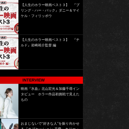
【人生のホラー映画ベスト３】 『ブ
リング・ハー・バック』ダニー＆マイ
ケル・フィリッポウ
【人生のホラー映画ベスト３】 『チ
ルド』岩崎裕介監督 編
INTERVIEW
映画『氷血』北山宏光＆加藤千尋イン
タビュー ホラー作品初挑戦で見えた
もの
おまじないで“好きな人”を振り向かせ