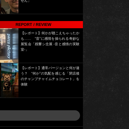
せん」
REPORT / REVIEW
【レポート】何かが聴こえちゃったか
も…… “音”に感情を操られる奇妙な
展覧会「残響シ念展 -⾳と感情の実験
室-」
【レポート】通常バージョンと何が違
う？ “何か”の気配を感じる「閉店後
のチャンプチャイムチョコレート」を
体験