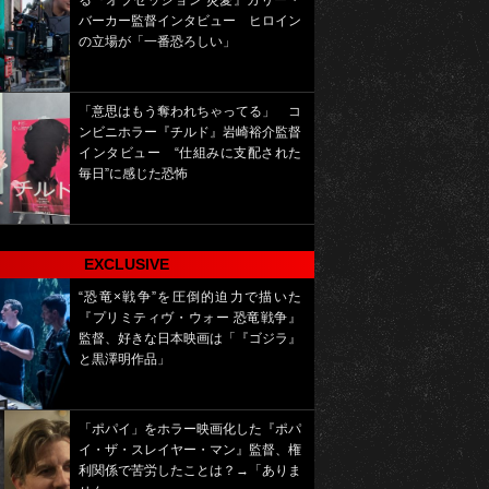
る『オブセッション 災愛』カリー・
バーカー監督インタビュー ヒロイン
の立場が「一番恐ろしい」
「意思はもう奪われちゃってる」 コ
ンビニホラー『チルド』岩崎裕介監督
インタビュー “仕組みに支配された
毎日”に感じた恐怖
EXCLUSIVE
“恐竜×戦争”を圧倒的迫力で描いた
『プリミティヴ・ウォー 恐竜戦争』
監督、好きな日本映画は「『ゴジラ』
と黒澤明作品」
「ポパイ」をホラー映画化した『ポパ
イ・ザ・スレイヤー・マン』監督、権
利関係で苦労したことは？→「ありま